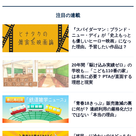
メが泳ぐ高さ8.5mの大型水槽を擁するシーフードレスト
ラン「PIER-01」、ダイビングショップなどが入ってい
注目の連載
ます。
『スパイダーマン：ブランド・
ニュー・デイ』が「史上もっと
ここから出航する工場夜景クルーズが夏のナイトドライ
も優しいヒーロー映画」になっ
ブの目玉です。千葉市は「全国14大工場夜景都市」のひ
た理由。予習したい作品は？
とつで、製鉄・石油コンビナートが生み出す「琥珀色の
夜景」は他の工場夜景都市とは一線を画す独特の美しさ
20年間「駆け込み実績ゼロ」の
学校も…「こども110番の家」
を誇ります。
は本当に必要？ PTAが直面する
理想と現実
「工場夜景クルーズ定期便」は毎月第2・第4土曜日（日
没時間に出航・約70分間）に運航され、大人2500円・小
「青春18きっぷ」販売激減の裏
中学生1300円で参加できます。普段は陸上から見ること
に何が？ 連続利用の厳格化だけ
のできない海上ならではの視点で、迫力ある製鉄プラン
ではない「本当の理由」
ト・石油タンク群・煙突の灯りなどを間近に楽しめま
す。
「移民」に冷たいのはどっちな