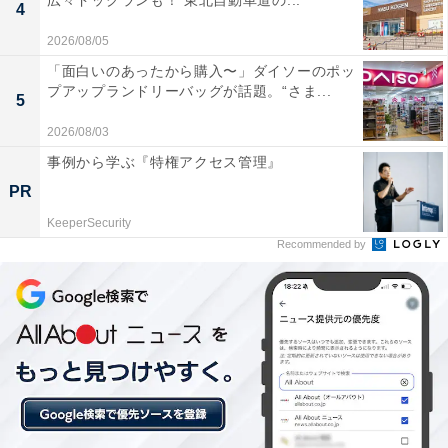
広々ドッグランも！ 東北自動車道の...
4
2026/08/05
「面白いのあったから購入〜」ダイソーのポッ
プアップランドリーバッグが話題。“さま...
5
2026/08/03
事例から学ぶ『特権アクセス管理』
PR
KeeperSecurity
Recommended by
工場夜景クルーズ（画像出典：千葉ポートサービス公式サイト）
千葉市中央区の「ケーズハーバー（千葉みなと旅客船タ
ーミナル）」は、JR京葉線・千葉モノレール「千葉みな
と駅」から徒歩約7分の複合施設です。館内にはウミガ