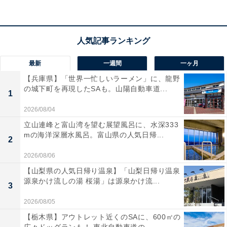
最新
一週間
一ヶ月
【兵庫県】「世界一忙しいラーメン」に、龍野
の城下町を再現したSAも。山陽自動車道...
1
2026/08/04
立山連峰と富山湾を望む展望風呂に、水深333
mの海洋深層水風呂。富山県の人気日帰...
2
2026/08/06
【山梨県の人気日帰り温泉】「山梨日帰り温泉
源泉かけ流しの湯 桜湯」は源泉かけ流...
3
「ケーズハーバー」は毎月第2・第4土曜に工場夜
2026/08/05
景クルーズ出航！ 全国14大工場夜景都市
【栃木県】アウトレット近くのSAに、600㎡の