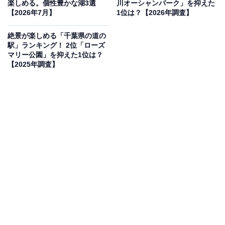
楽しめる。個性豊かな湖3選
川オーシャンパーク」を抑えた
【2026年7月】
1位は？【2026年調査】
夏は日が長いため夕涼みがてら公園を散策し、日没後に
ライトアップが始まってからの夜景が特におすすめ。レ
絶景が楽しめる「千葉県の道の
駅」ランキング！ 2位「ローズ
ストラン「舵輪」などは夜間も営業しており、潮風を感
マリー公園」を抑えた1位は？
じながら料理やドリンクを楽しめます。駐車場は168台
【2025年調査】
あり、夜間も無料で利用できます。
アクセス
千葉県木更津市富士見3-5
TEL：0570-03-7100
JR内房線「木更津駅」から車で約5分・徒歩約15分
駐車場：無料。168台（北113台・南55台）
あわせて読みたい
【千葉県】まるで海外！ スケートパーク併設
も。ドライブがてら行きたい「本格アメリカ
ンダイナー」3選