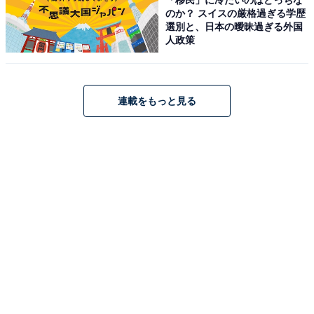
のか？ スイスの厳格過ぎる学歴
選別と、日本の曖昧過ぎる外国
なお2026年5〜7月はレーザービルボードの投影が工事の
人政策
ためお休みとなっています。8月には夕景クルーズ特別
便（8月23日予定・大人3000円・お土産付き）も予定さ
れています。
連載をもっと見る
施設情報（工場夜景クルーズ）
出発地：ケーズハーバー1F・千葉みなと旅客船さん橋
運航日：毎月第2・第4土曜日（日没時間出航）
所要時間：約70分 / 料金：大人2500円・小中学生1300円
TEL：043-205-4333（千葉ポートサービス）
所在地：千葉県千葉市中央区中央港1-20-1
JR京葉線・千葉モノレール「千葉みなと駅」から徒歩約
7分
あわせて読みたい