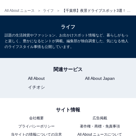
【千葉県】まるで外国のよう！ 南国リゾート
SA・東京湾360度絶景PA・房総グルメ。高速
All About ニュース
ライフ
【千葉県】夜景ドライブスポット3選！ 琥珀色の工場夜景クルーズ、海を照らす夜の灯台【2026年7月】
道路SA・PA3選
ライフ
話題の生活雑貨やファッション、お出かけスポット情報など、暮らしがもっ
と楽しく、豊かになるヒントが満載。編集部が独自調査した、気になる他人
のライフスタイル事情も公開しています。
関連サービス
All About
All About Japan
イチオシ
サイト情報
会社概要
広告掲載
プライバシーポリシー
著作権・商標・免責事項
「犬吠埼灯台」は夜こそ灯台の本領発揮！ 国重要
当サイトの情報についての注意
All About ニュースについて