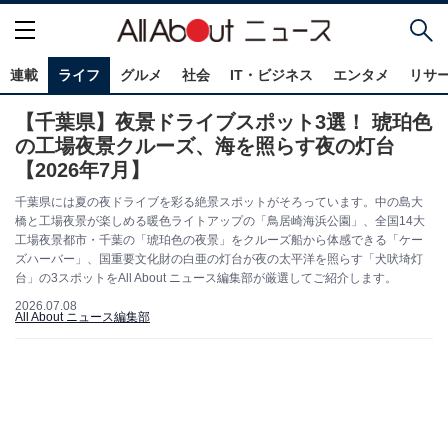
連載
ライフ
グルメ
社会
IT・ビジネス
エンタメ
リサ
【千葉県】夜景ドライブスポット3選！ 琥珀色
の工場夜景クルーズ、海を照らす夜の灯台
【2026年7月】
千葉県には夏の夜ドライブを彩る絶景スポットがそろっています。中の島大
橋と工場夜景が楽しめる暖色ライトアップの「鳥居崎海浜公園」、全国14大
工場夜景都市・千葉の「琥珀色の夜景」をクルーズ船から体感できる「ケー
ズハーバー」、国重要文化財の白亜の灯台が夜の太平洋を照らす「犬吠埼灯
台」の3スポットをAll About ニュース編集部が厳選してご紹介します。
2026.07.08
All About ニュース編集部