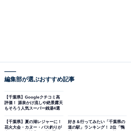
鳥居崎海浜公園の噴水広場
木更津市の木更津港に面した「鳥居崎海浜公園」は、
2022年3月のリニューアルオープン以来、夜景スポット
として注目を集めています。公園全体が暖色系の照明で
ライトアップされ、ウッドデッキ・噴水広場・
「KISARAZU」モニュメントが幻想的に浮かび上がりま
す。
編集部が選ぶおすすめ記事
隣接する「中の島大橋」の上からは東京湾を渡る潮風を
【千葉県】Googleクチコミ高
浴びながら、対岸に広がる君津の工場夜景が一望でき、
評価！ 源泉かけ流しや絶景露天
もそろう人気スーパー銭湯4選
天気が良ければ東京スカイツリーの光まで見渡せます。
「恋人の聖地」として登録されたロマンチックな雰囲気
【千葉県】夏の湖レジャーに！
好き＆行ってみたい「千葉県の
はカップルのドライブにも最適です。
花火大会・カヌー・バス釣りが
道の駅」ランキング！ 2位「鴨