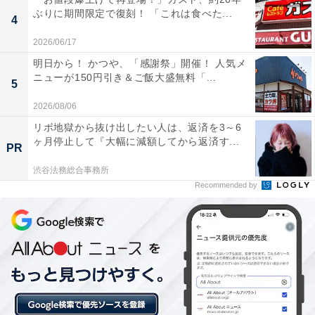
す」とのことです。気になる人は、ぜひチェックしてみ
ぶりに期間限定で復刻！ 「これは食べた...
てくださいね。
4
2026/06/17
【追加予約販売（受注生産）開始のお知らせ】
明日から！ かつや、「感謝祭」開催！ 人気メ
ニューが150円引き＆ご飯大盛無料「...
吉野家公式通販ショップ『ドラクエウォークコラボ
5
セット』
2026/08/06
リボ地獄から抜け出したい人は、返済を3～6
■受付期間：7/7(火)12時～7/15(水)20時まで
ヶ月停止して『大幅に減額してから返済す...
PR
渋谷法務総合事務所
受付開始直後はアクセスの集中が予想されます。…
Recommended by
pic.twitter.com/It1Pizb7XL
— 吉野家 (@yoshinoyagyudon)
July 7, 2026