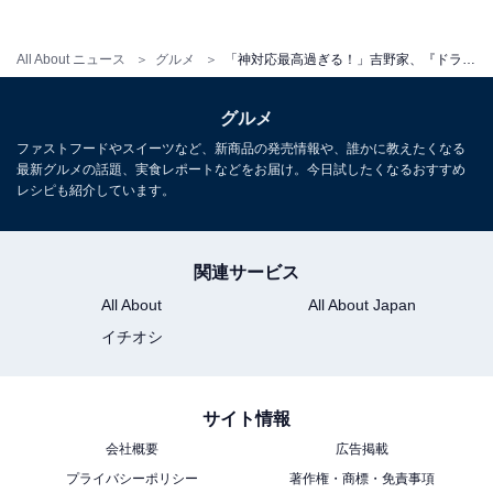
1
2
All About ニュース
グルメ
「神対応最高過ぎる！」吉野家、『ドラクエ』コラボの追加予約販売を開始！ 「転売ヤーには会心の一撃」
グルメ
ファストフードやスイーツなど、新商品の発売情報や、誰かに教えたくなる
最新グルメの話題、実食レポートなどをお届け。今日試したくなるおすすめ
レシピも紹介しています。
関連サービス
All About
All About Japan
イチオシ
サイト情報
会社概要
広告掲載
プライバシーポリシー
著作権・商標・免責事項