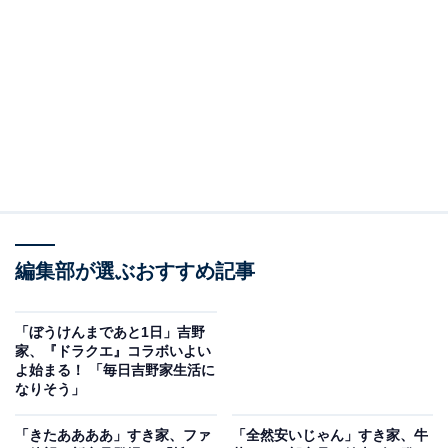
同アカウントは「追加予約販売（受注生産）開始のお知
らせ」と題し、画像を1枚載せています。
人気作品『ドラゴンクエストウォーク』とコラボレーシ
ョンしたセットの受注販売が7日から始まったようで
す。画像ではドラゴンクエストのモンスターが描かれた
器が3面から紹介され、メラミン製丼並盛1個と冷凍牛丼
の具（120g）2袋のセットを3999円（送料込・税込）で
編集部が選ぶおすすめ記事
販売することを紹介しています。
コメントでは、「無事予約出来ました」「使う用と保管
「ぼうけんまであと1日」吉野
家、『ドラクエ』コラボいよい
用に2つ買わせていただきました！」「神対応最高過ぎ
よ始まる！ 「毎日吉野家生活に
る！！無事買えました！ありがどう！」「転売ヤーには
なりそう」
会心の一撃のダメージ、ファンにはザオリクです」など
「きたああああ」すき家、ファ
「全然安いじゃん」すき家、牛
の声が上がりました。