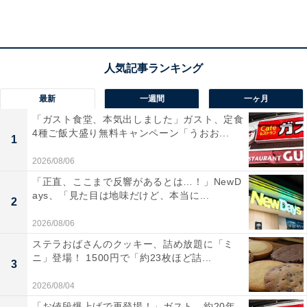
販ショップ『ドラクエウォークコラボセット』完売によ
る追加予約販売（受注生産）のお知らせ」として、2日
10時から販売を開始した同セットが好評につき数量限定
分を完売したことを報告していました。
今回の追加販売について、支払い方法はコンビニ前払い
最新
一週間
一ヶ月
に加えクレジットカード・PayPayにも対応。お届けは
「ガスト食堂、本気出しました」ガスト、定食
4種ご飯大盛り無料キャンペーン「うおお...
2026年10月以降、順次発送予定とのことです。また、セ
1
ットに含まれる「メラミン製丼」を含めた転売や再販売
2026/08/06
目的の購入は固く断っているとの注意も呼び掛けていま
「正直、ここまで反響があるとは…！」NewD
す。
ays、「見た目は地味だけど、本当に...
2
2026/08/06
受付期間は7日12時～15日20時まで。 「受付開始直後
ステラおばさんのクッキー、詰め放題に「ミ
はアクセスの集中が予想されます。受注期間内であれば
ニ」登場！ 1500円で「約23枚ほど詰...
3
必ずご購入いただけますので、なるべく時間をあけてア
2026/08/04
クセスしていただきますようご協力をお願い申し上げま
「お値段爆上げで再登場！」ガスト、約20年