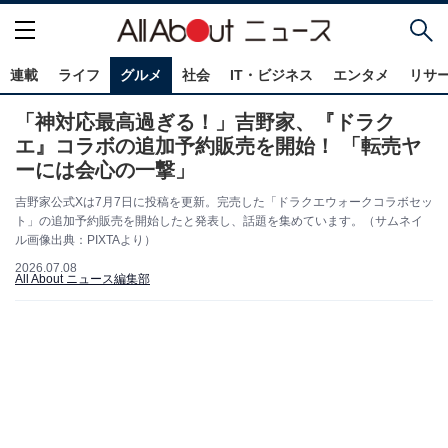
連載
ライフ
グルメ
社会
IT・ビジネス
エンタメ
リサ
「神対応最高過ぎる！」吉野家、『ドラク
エ』コラボの追加予約販売を開始！ 「転売ヤ
ーには会心の一撃」
吉野家公式Xは7月7日に投稿を更新。完売した「ドラクエウォークコラボセッ
ト」の追加予約販売を開始したと発表し、話題を集めています。（サムネイ
ル画像出典：PIXTAより）
2026.07.08
All About ニュース編集部