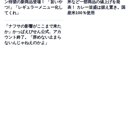
ン待望の新商品登場！ 「旨いや
丼など一部商品の値上げを発
つ!」「レギュラーメニュー化し
表！ カレー並盛は据え置き。国
てくれ」
産米100％使用
「ナフサの影響がここまで来た
か」かっぱえびせん公式、アカ
ウント終了。「辞めない止まら
ないんじゃねえのかよ」
予約受付は7月7日12時～15日20時まで！
同アカウントは6日にも投稿を更新し、「吉野家公式通