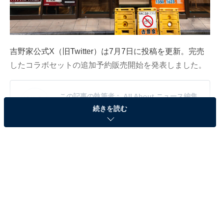
吉野家公式X（旧Twitter）は7月7日に投稿を更新。完売
したコラボセットの追加予約販売開始を発表しました。
この記事の執筆者：
All About ニュース編集
続きを読む
部
「All About ニュース」は、ネットの話題から世の中の動きまで、暮
らしの中にあふれる「なぜ？」「どうして？」を分かりやすく伝え
るAll About発のニュースメディアです。お金や仕事、恋愛、ITに関
...続きを読む
する疑問に対して専門家が分かりやすく回答するほか、エンタメ情
報やSNSで話題のトピックスを紹介しています。
※本記事で紹介している商品の購入やサービスの利用により、売上の一部が
オールアバウトに還元されることがあります。
「ドラクエウォークコラボセット」を追加予約販
売