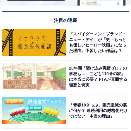
注目の連載
吉野家 6品目11袋セット (牛丼/豚丼/親子丼/牛焼肉丼/焼鶏
丼 各2袋 / 紅生姜 1袋) 冷凍パウチ どんぶり 詰め合わせ
『スパイダーマン：ブランド・
ニュー・デイ』が「史上もっと
Amazonで見る
も優しいヒーロー映画」になっ
た理由。予習したい作品は？
吉野家公式Xのほかの投稿も見
20年間「駆け込み実績ゼロ」の
次ページ
学校も…「こども110番の家」
る！
は本当に必要？ PTAが直面する
理想と現実
「青春18きっぷ」販売激減の裏
に何が？ 連続利用の厳格化だけ
ではない「本当の理由」