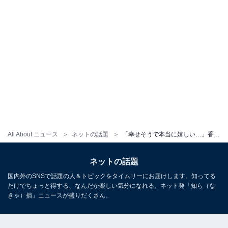
All About ニュース
ネットの話題
「幸せそうで本当に嬉しい…」香川沙耶、夫の誕生日ディナーショット公開！ 「めっちゃ可愛い」
ネットの話題
国内外のSNSで話題の人＆トピックをタイムリーにお届けします。知ってる
だけでちょっと得する、なんだか楽しい気分になれる、ネット発「知ら（な
きゃ）損」ニュースが盛りだくさん。