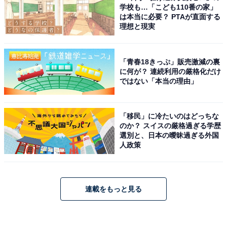
学校も…「こども110番の家」
は本当に必要？ PTAが直面する
理想と現実
「青春18きっぷ」販売激減の裏
に何が？ 連続利用の厳格化だけ
ではない「本当の理由」
「移民」に冷たいのはどっちな
のか？ スイスの厳格過ぎる学歴
選別と、日本の曖昧過ぎる外国
人政策
連載をもっと見る