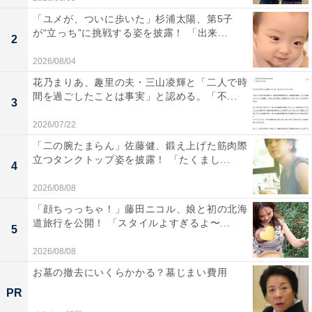
「ユメが、ついに歩いた」杉浦太陽、第5子
が“立っち”に挑戦する姿を披露！ 「出来...
2
2026/08/04
花乃まりあ、趣里の夫・三山凌輝と「二人で時
間を過ごしたことは事実」と認める。「不...
3
2026/07/22
「二の腕たまらん」佐藤健、鍛え上げた筋肉際
立つタンクトップ姿を披露！ 「たくまし...
4
2026/08/08
「顔ちっっちゃ！」藤田ニコル、娘と初の北海
道旅行を公開！ 「スタイルよすぎるよ〜...
5
2026/08/08
お墓の撤去にいくらかかる？墓じまい費用
PR