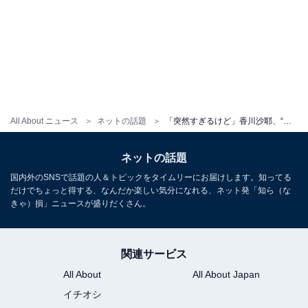
All About ニュース
ネットの話題
「突然すぎるけど」香川沙耶、“低用量ピルをやめて”1年。体について語る「女の子のカラダは本当に繊細」
ネットの話題
国内外のSNSで話題の人＆トピックをタイムリーにお届けします。知ってる
だけでちょっと得する、なんだか楽しい気分になれる、ネット発「知ら（な
きゃ）損」ニュースが盛りだくさん。
関連サービス
All About
All About Japan
イチオシ