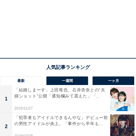
最新
一週間
一ヶ月
「結婚しまーす」上田竜也、石井杏奈との“夫
婦ショット”公開「通知欄みて震えた」「...
1
2025/11/27
「犯罪者もアイドルできるんやな」デビュー前
の男性アイドルが炎上。「事件から半年も...
2