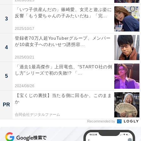
2026/03/25
「いつ子供産んだの」篠崎愛、女児と遊ぶ姿に
反響「もう愛ちゃんの子みたいだね」「完...
3
2025/10/17
登録者70万人超YouTuberグループ、メンバー
が10歳女子へのわいせつ誘拐容...
4
2025/03/21
「過去1最高傑作」上田竜也、“STARTO社の倒
し方”シリーズで初の失敗!? 「...
5
2024/08/26
【宝くじの裏技】当たる側に回るか、このまま
か
PR
合同会社デジタルファーム
Recommended by