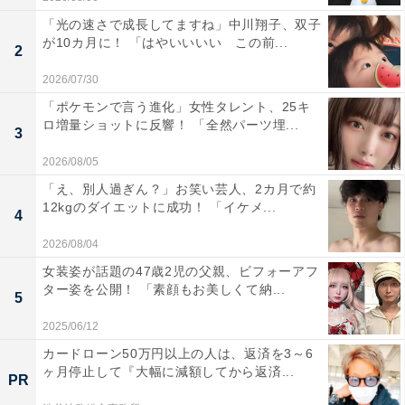
「光の速さで成長してますね」中川翔子、双子
が10カ月に！ 「はやいいいい この前...
2
2026/07/30
「ポケモンで言う進化」女性タレント、25キ
ロ増量ショットに反響！ 「全然パーツ埋...
3
2026/08/05
「え、別人過ぎん？」お笑い芸人、2カ月で約
12kgのダイエットに成功！ 「イケメ...
4
2026/08/04
女装姿が話題の47歳2児の父親、ビフォーアフ
ター姿を公開！ 「素顔もお美しくて納...
5
2025/06/12
カードローン50万円以上の人は、返済を3～6
ヶ月停止して『大幅に減額してから返済...
PR