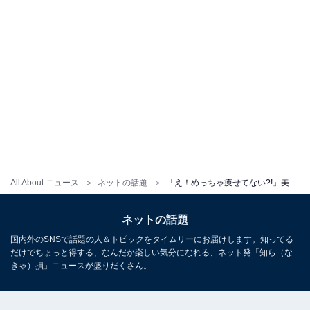
All About ニュース
ネットの話題
「え！めっちゃ痩せてない?!」美人モデル、“太ってるって言われ過ぎて”ダイエット告白も「どこが太ってるの」心配の声
ネットの話題
国内外のSNSで話題の人＆トピックをタイムリーにお届けします。知ってる
だけでちょっと得する、なんだか楽しい気分になれる、ネット発「知ら（な
きゃ）損」ニュースが盛りだくさん。