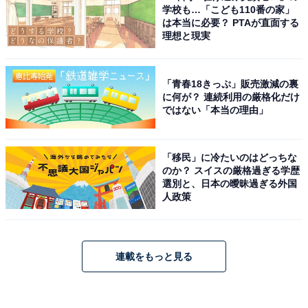
学校も…「こども110番の家」
は本当に必要？ PTAが直面する
理想と現実
「青春18きっぷ」販売激減の裏
に何が？ 連続利用の厳格化だけ
ではない「本当の理由」
「移民」に冷たいのはどっちな
のか？ スイスの厳格過ぎる学歴
選別と、日本の曖昧過ぎる外国
人政策
連載をもっと見る