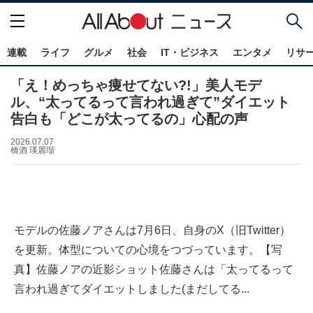
連載
ライフ
グルメ
社会
IT・ビジネス
エンタメ
リサ
「え！めっちゃ痩せてない?!」美人モデ
ル、“太ってるって言われ過ぎて”ダイエット
告白も「どこが太ってるの」心配の声
2026.07.07
橋酒 瑛麗瑠
モデルの佐藤ノアさんは7月6日、自身のX（旧Twitter）
を更新。体型についての心境をつづっています。【写
真】佐藤ノアの近影ショット佐藤さんは「太ってるって
言われ過ぎてダイエットしました(まだしてる...