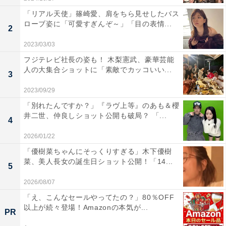
「リアル天使」篠崎愛、肩をちら見せしたバス
ローブ姿に「可愛すぎんぞ～」「目の表情...
2
2023/03/03
フジテレビ社長の姿も！ 木梨憲武、豪華芸能
人の大集合ショットに「素敵でカッコいい...
3
2023/09/29
「別れたんですか？」『ラヴ上等』のあも＆櫻
井二世、仲良しショット公開も破局？ 「...
4
2026/01/22
「優樹菜ちゃんにそっくりすぎる」木下優樹
菜、美人長女の誕生日ショット公開！「14...
5
2026/08/07
「え、こんなセールやってたの？」80％OFF
以上が続々登場！Amazonの本気が...
PR