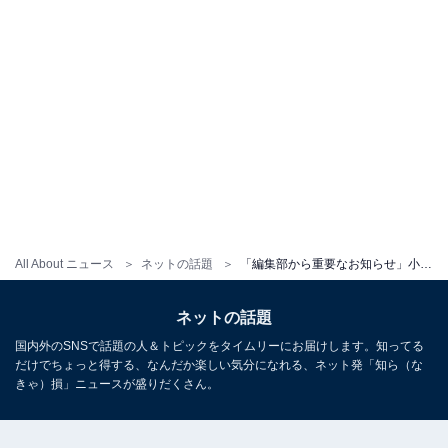
All About ニュース
ネットの話題
「編集部から重要なお知らせ」小学館雑誌公式が“正直な気持ち”発信！ 「ここまで正直だと一周回って面白い」
ネットの話題
国内外のSNSで話題の人＆トピックをタイムリーにお届けします。知ってる
だけでちょっと得する、なんだか楽しい気分になれる、ネット発「知ら（な
きゃ）損」ニュースが盛りだくさん。