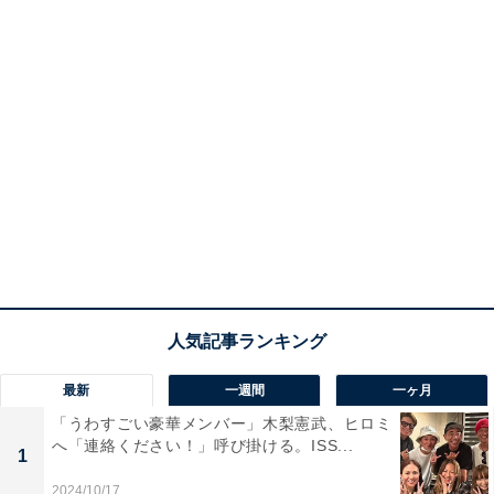
最新
一週間
一ヶ月
「うわすごい豪華メンバー」木梨憲武、ヒロミ
へ「連絡ください！」呼び掛ける。ISS...
1
2024/10/17