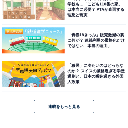
学校も…「こども110番の家」
は本当に必要？ PTAが直面する
理想と現実
「青春18きっぷ」販売激減の裏
に何が？ 連続利用の厳格化だけ
ではない「本当の理由」
「移民」に冷たいのはどっちな
のか？ スイスの厳格過ぎる学歴
選別と、日本の曖昧過ぎる外国
人政策
連載をもっと見る