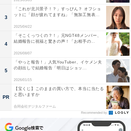
2023/03/03
「これが北川景子！？」すっぴん？ オフショ
ットに「顔が疲れてますね」「無加工無表...
3
2025/04/22
「そこくっつくの？！」元NGT48メンバー、
結婚報告に祝福と驚きの声！「お相手の...
4
2026/08/07
「やっと報告！」人気YouTuber、イケメン夫
の顔出しで結婚報告「明日はショッ...
5
2026/01/15
【宝くじ】このままの買い方で、本当に当たる
と思いますか
PR
合同会社デジタルファーム
Recommended by