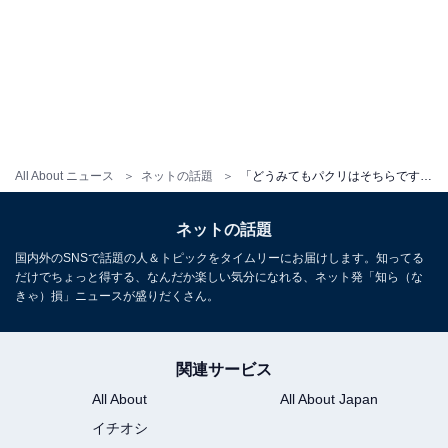
All About ニュース
ネットの話題
「どうみてもパクリはそちらです」カップヌードル公式、あの“大企業”から提訴され反論。「全面戦争」
ネットの話題
国内外のSNSで話題の人＆トピックをタイムリーにお届けします。知ってる
だけでちょっと得する、なんだか楽しい気分になれる、ネット発「知ら（な
きゃ）損」ニュースが盛りだくさん。
関連サービス
All About
All About Japan
イチオシ