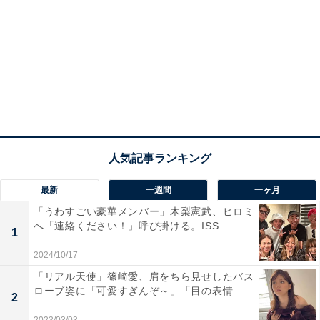
最新
一週間
一ヶ月
「うわすごい豪華メンバー」木梨憲武、ヒロミ
へ「連絡ください！」呼び掛ける。ISS...
1
2024/10/17
「リアル天使」篠崎愛、肩をちら見せしたバス
ローブ姿に「可愛すぎんぞ～」「目の表情...
2