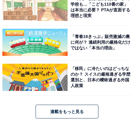
学校も…「こども110番の家」
は本当に必要？ PTAが直面する
理想と現実
「青春18きっぷ」販売激減の裏
に何が？ 連続利用の厳格化だけ
ではない「本当の理由」
「移民」に冷たいのはどっちな
のか？ スイスの厳格過ぎる学歴
選別と、日本の曖昧過ぎる外国
人政策
連載をもっと見る