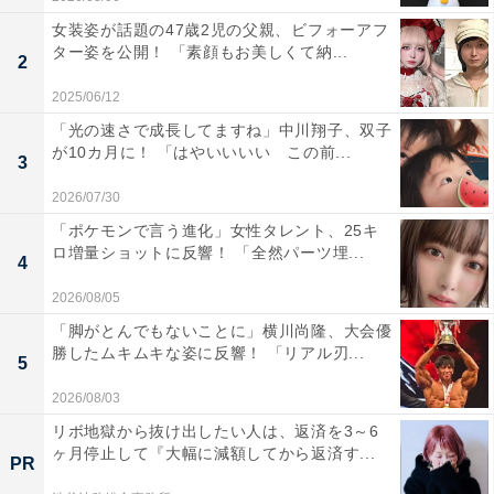
女装姿が話題の47歳2児の父親、ビフォーアフ
ター姿を公開！ 「素顔もお美しくて納...
2
2025/06/12
「光の速さで成長してますね」中川翔子、双子
が10カ月に！ 「はやいいいい この前...
3
2026/07/30
「ポケモンで言う進化」女性タレント、25キ
ロ増量ショットに反響！ 「全然パーツ埋...
4
2026/08/05
「脚がとんでもないことに」横川尚隆、大会優
勝したムキムキな姿に反響！ 「リアル刃...
5
2026/08/03
リボ地獄から抜け出したい人は、返済を3～6
ヶ月停止して『大幅に減額してから返済す...
PR