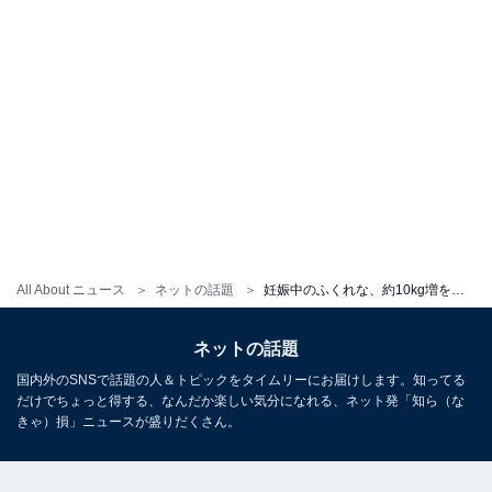
All About ニュース
ネットの話題
妊娠中のふくれな、約10kg増を告白。現在の体重を明かすも「全然体重増えたのわからない」の声
ネットの話題
国内外のSNSで話題の人＆トピックをタイムリーにお届けします。知ってる
だけでちょっと得する、なんだか楽しい気分になれる、ネット発「知ら（な
きゃ）損」ニュースが盛りだくさん。