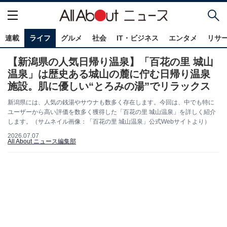
連載
ライフ
グルメ
社会
IT・ビジネス
エンタメ
リサ
【新潟県の人気日帰り温泉】「百花の里 城山
温泉」は歴史ある城山の麓に佇む日帰り温泉
施設。肌に優しい“とろみの湯”でリラックス
新潟県には、人気の銭湯やサウナも数多く存在します。今回は、中でも特に
ユーザーから高い評価を数多く獲得した「百花の里 城山温泉」を詳しく紹介
します。（サムネイル画像：「百花の里 城山温泉」公式Webサイトより）
2026.07.07
All About ニュース編集部