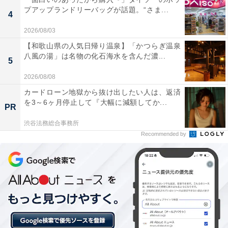
プアップランドリーバッグが話題。“さま...
4
お湯がとても柔らかく、浸かっていると肌がツルツ
ル・すべすべになるのを感じられます。湯上がり後
2026/08/03
も体がポカポカ温かく、高い保温効果を実感できる
【和歌山県の人気日帰り温泉】「かつらぎ温泉
八風の湯」は名物の化石海水を含んだ濃...
素晴らしい温泉です。
5
2026/08/08
カードローン地獄から抜け出したい人は、返済
を3～6ヶ月停止して『大幅に減額してか...
大浴場にはテレビ付きのサウナや水風呂、露天風呂
PR
などがバリエーション豊かに揃っており、飽きずに
渋谷法務総合事務所
リラックスタイムを過ごすことができます。週替わ
Recommended by
りで男湯と女湯が入れ替わるのも魅力です。
無料休憩所を兼ねた大広間などの食事スペースが充
実しており、お風呂上がりに食べる「城山わっぱめ
し」や各種セットメニュー、ラーメンなどがどれも