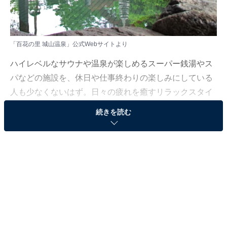
「百花の里 城山温泉」公式Webサイトより
ハイレベルなサウナや温泉が楽しめるスーパー銭湯やス
パなどの施設を、休日や仕事終わりの楽しみにしている
人も少なくないはず。日々の疲れを癒すリラックスタイ
ムは、何物にも代えがたい時間ですよね。しかし、近年
続きを読む
では高い人気をほこる施設も多く、どこに行けばよいか
迷ってしまう……そんな思いを抱えている人もいるので
はないでしょうか。
そんな人に向けて、All About ニュース編集部が厳選し
た、人気かつ評価の高いサウナやスーパー銭湯の施設を
紹介します。今回紹介するのは、新潟県で人気の施設
「百花の里 城山温泉」です。