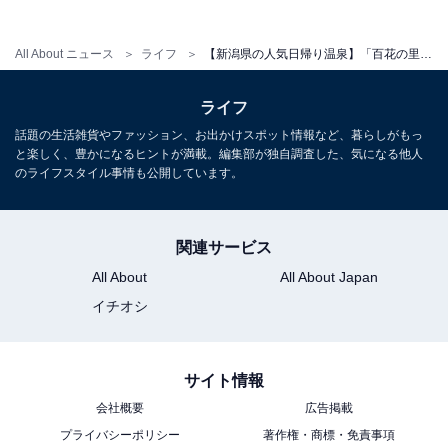
All About ニュース
ライフ
【新潟県の人気日帰り温泉】「百花の里 城山温泉」は歴史ある城山の麓に佇む日帰り温泉施設。肌に優しい“とろみの湯”でリラックス
ライフ
話題の生活雑貨やファッション、お出かけスポット情報など、暮らしがもっ
と楽しく、豊かになるヒントが満載。編集部が独自調査した、気になる他人
のライフスタイル事情も公開しています。
関連サービス
All About
All About Japan
イチオシ
サイト情報
会社概要
広告掲載
プライバシーポリシー
著作権・商標・免責事項