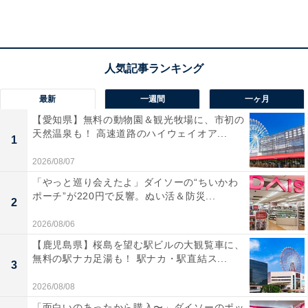
最新
一週間
一ヶ月
【愛知県】無料の動物園＆観光牧場に、市初の
天然温泉も！ 高速道路のハイウェイオア...
1
2026/08/07
「やっと巡り会えたよ」ダイソーの“ちいかわ
ポーチ”が220円で反響。ぬい活＆防災...
2
2026/08/06
「百花の里 城山温泉」の口コミは？
【鹿児島県】桜島を望む駅ビルの大観覧車に、
無料の駅ナカ足湯も！ 駅ナカ・駅直結ス...
3
「百花の里 城山温泉」には以下のような口コミが寄せら
2026/08/08
れています。
「面白いのあったから購入〜」ダイソーのポッ