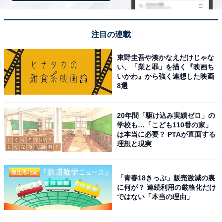
美味しく、のんびり一日中過ごせます。
注目の連載
「百花の里 城山温泉」のアクセス
東野圭吾や湊かなえだけじゃな
次ページ
い、「業と罪」を描く『映画ち
や料金情報も見る
いかわ』から強く連想した映画
8選
20年間「駆け込み実績ゼロ」の
学校も…「こども110番の家」
は本当に必要？ PTAが直面する
理想と現実
「青春18きっぷ」販売激減の裏
に何が？ 連続利用の厳格化だけ
ではない「本当の理由」