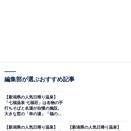
※2026年7月時点で、Googleクチコミが500件以上、平
均評価が3.5超えの銭湯を紹介しています
＞アクセスと料金をチェックする
この記事の執筆者：
All About ニュース編集
部
「All About ニュース」は、ネットの話題から世の中の動きまで、暮
編集部が選ぶおすすめ記事
らしの中にあふれる「なぜ？」「どうして？」を分かりやすく伝え
るAll About発のニュースメディアです。お金や仕事、恋愛、ITに関
...続きを読む
する疑問に対して専門家が分かりやすく回答するほか、エンタメ情
【新潟県の人気日帰り温泉】
報やSNSで話題のトピックスを紹介しています。
「七福温泉 七福荘」は名物の手
※本記事で紹介している商品の購入やサービスの利用により、売上の一部が
打ちそばと名湯が自慢の施設。
オールアバウトに還元されることがあります。
大きな窓の「幸の湯」「福の
湯」でリラックス
「百花の里 城山温泉」は歴史ある城山の麓に佇む
【新潟県の人気日帰り温泉】
【新潟県の人気日帰り温泉】
日帰り温泉施設