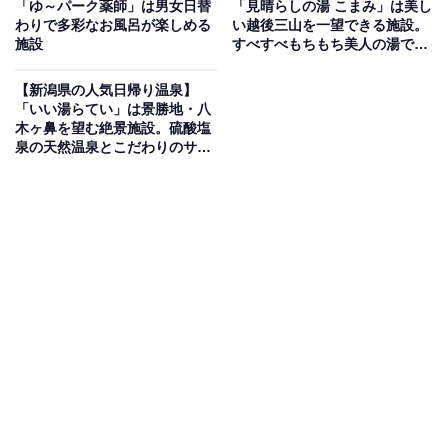
「ゆ～パーク薬師」は男女日替
「見晴らしの湯 こまみ」は美し
わりで多彩なお風呂が楽しめる
い越後三山を一望できる施設。
施設
すべすべもちもち美人の湯でリ
戦国時代の山城の要素を備える「城山」の名の由来を持
ラックス
つ温泉です。温泉は肌に優しく保温効果抜群のアルカリ
【新潟県の人気日帰り温泉】
性低張性低温泉で、ツルツルする浴感から「美人の湯」
「いい湯らてい」は景勝地・八
木ヶ鼻を望む絶景施設。硫酸塩
ともいわれています。テレビ付きのサウナや露天風呂、
泉の天然温泉とこだわりのサウ
水風呂などを備えるほか、お食事処では名物の「城山わ
ナでリラックス
っぱめし」をはじめとした豊富なメニューが楽しめま
す。
楽天トラベルで新潟県の施設を見る