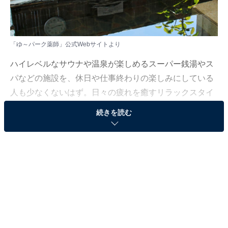
「ゆ～パーク薬師」公式Webサイトより
ハイレベルなサウナや温泉が楽しめるスーパー銭湯やス
パなどの施設を、休日や仕事終わりの楽しみにしている
人も少なくないはず。日々の疲れを癒すリラックスタイ
ムは、何物にも代えがたい時間ですよね。しかし、近年
続きを読む
では高い人気をほこる施設も多く、どこに行けばよいか
迷ってしまう……そんな思いを抱えている人もいるので
はないでしょうか。
そんな人に向けて、All About ニュース編集部が厳選し
た、人気かつ評価の高いサウナやスーパー銭湯の施設を
紹介します。今回紹介するのは、新潟県で人気の施設
「ゆ～パーク薬師」です。