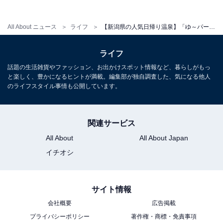
10:00～21:00
All About ニュース
ライフ
【新潟県の人気日帰り温泉】「ゆ～パーク薬師」は男女日替わりで多彩なお風呂が楽しめる施設
宿泊可否
ライフ
宿泊：不可（日帰り温泉施設であり、営業時間が10:00〜
話題の生活雑貨やファッション、お出かけスポット情報など、暮らしがもっ
21:00、最終受付20:00となっているため宿泊はできませ
と楽しく、豊かになるヒントが満載。編集部が独自調査した、気になる他人
ん）
のライフスタイル事情も公開しています。
こちらもおすすめ
関連サービス
【新潟県の人気日帰り温泉】「七福温泉 七福
All About
All About Japan
荘」は名物の手打ちそばと名湯が自慢の施設。
イチオシ
大きな窓の「幸の湯」「福の湯」でリラックス
サイト情報
会社概要
広告掲載
プライバシーポリシー
著作権・商標・免責事項