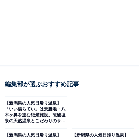
※2026年6月時点で、Googleクチコミが300件以上、平
均評価が3.5超えの銭湯を紹介しています
この記事の執筆者：
All About ニュース編集
部
「All About ニュース」は、ネットの話題から世の中の動きまで、暮
らしの中にあふれる「なぜ？」「どうして？」を分かりやすく伝え
るAll About発のニュースメディアです。お金や仕事、恋愛、ITに関
...続きを読む
する疑問に対して専門家が分かりやすく回答するほか、エンタメ情
編集部が選ぶおすすめ記事
報やSNSで話題のトピックスを紹介しています。
※本記事で紹介している商品の購入やサービスの利用により、売上の一部が
オールアバウトに還元されることがあります。
【新潟県の人気日帰り温泉】
「いい湯らてい」は景勝地・八
「ゆ～パーク薬師」は男女日替わりの浴室と充実
木ヶ鼻を望む絶景施設。硫酸塩
の休憩エリアが魅力
泉の天然温泉とこだわりのサウ
ナでリラックス
【新潟県の人気日帰り温泉】
【新潟県の人気日帰り温泉】
ゆ～パーク薬師は、単純温泉（弱アルカリ性低張性温