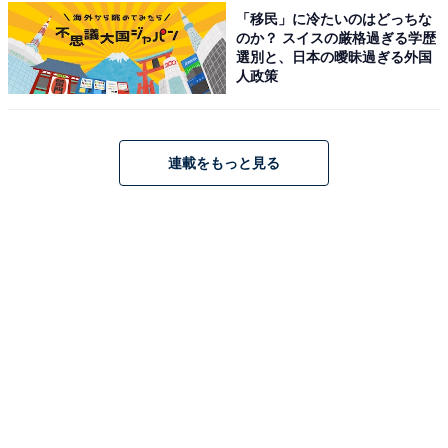
方面出口から車で5分。または国道17号線と352号線との
「移民」に冷たいのはどっちな
のか？ スイスの厳格過ぎる学歴
交差点を大湯・奥只見方面へ入り、信号5個目（吉田）
選別と、日本の曖昧過ぎる外国
を左折して交差点から車で約5分。
人政策
電車・バスの場合、上越新幹線「浦佐駅」から上越線
「小出駅」へ行き、大湯・奥只見方面バスに乗り「湯之
谷中学校前」バス停下車、徒歩10分（小出駅よりタクシ
連載をもっと見る
ーで約1500円）。
料金
※レンタル用品として、タオル（バスタオル・フェイス
タオル）が300円、ガウン・パンツが300円で用意されて
います。
平日：800円
土・日・祝：800円
営業時間