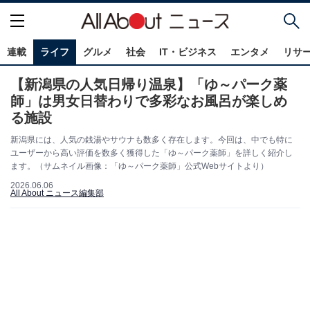
連載
ライフ
グルメ
社会
IT・ビジネス
エンタメ
リサ
【新潟県の人気日帰り温泉】「ゆ～パーク薬
師」は男女日替わりで多彩なお風呂が楽しめ
る施設
新潟県には、人気の銭湯やサウナも数多く存在します。今回は、中でも特に
ユーザーから高い評価を数多く獲得した「ゆ～パーク薬師」を詳しく紹介し
ます。（サムネイル画像：「ゆ～パーク薬師」公式Webサイトより）
2026.06.06
All About ニュース編集部