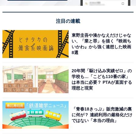
注目の連載
東野圭吾や湊かなえだけじゃな
い、「業と罪」を描く『映画ち
いかわ』から強く連想した映画
8選
20年間「駆け込み実績ゼロ」の
学校も…「こども110番の家」
は本当に必要？ PTAが直面する
理想と現実
アクセス・料金情報は？ 泊まれる？
「青春18きっぷ」販売激減の裏
アクセス
に何が？ 連続利用の厳格化だけ
ではない「本当の理由」
所在地：新潟県魚沼市七日市新田643-1
アクセス：お車の場合、関越自動車道「魚沼IC」湯之谷