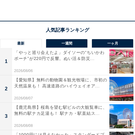
最新
一週間
一ヶ月
「やっと巡り会えたよ」ダイソーの“ちいかわ
ポーチ”が220円で反響。ぬい活＆防災...
1
2026/08/06
【愛知県】無料の動物園＆観光牧場に、市初の
「ゆ～パーク薬師」の口コミは？
天然温泉も！ 高速道路のハイウェイオア...
2
2026/08/07
「ゆ～パーク薬師」には以下のような口コミが寄せられ
【鹿児島県】桜島を望む駅ビルの大観覧車に、
ています。
無料の駅ナカ足湯も！ 駅ナカ・駅直結ス...
3
2026/08/08
男女日替わりで異なる趣のお風呂やサウナが楽しめ
「1000円には見えなかった」スタンダードプ