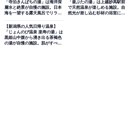
「寺泊きんぱちの湯」は海洋深
「釜ぶたの湯」は上越妙高駅前
泉）を楽しめる日帰り温泉施設です。浴室は偶数日と奇
層水と絶景が自慢の施設。日本
で天然温泉が楽しめる施設。自
海を一望する露天風呂でリラッ
然光が差し込む杉材の浴室に癒
数日で男女が入れ替わるシステムで、「薬師」ではバイ
クス
される
ブラバスや寝湯、ドライサウナが、「慈眼寺」では露天
【新潟県の人気日帰り温泉】
風呂や打たせ湯、ドライサウナなどが楽しめます。大広
「じょんのび温泉 楽寿の湯」は
黒姫山中腹から湧き出る茶褐色
間では地粉十割そばなどの食事が堪能でき、4,000冊以上
の湯が自慢の施設。肌がすべす
のコミックコーナーや仮眠室も完備しています。
べになると好評
楽天トラベルで新潟県の施設を見る