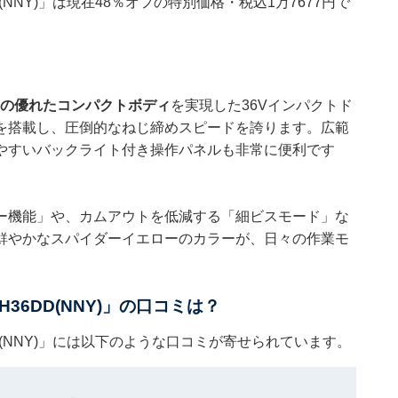
NNY)」は現在48％オフの特別価格・税込1万7677円で
mmの優れたコンパクトボディ
を実現した36Vインパクトド
を搭載し、圧倒的なねじ締めスピードを誇ります。広範
見やすいバックライト付き操作パネルも非常に便利です
ー機能」や、カムアウトを低減する「細ビスモード」な
鮮やかなスパイダーイエローのカラーが、日々の作業モ
6DD(NNY)」の口コミは？
(NNY)」には以下のような口コミが寄せられています。