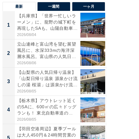
最新
一週間
一ヶ月
【兵庫県】「世界一忙しいラ
【三重
ーメン」に、龍野の城下町を
「鈴鹿天
1
1
再現したSAも。山陽自動車
は100
道...
2026/08/04
2026/08/0
立山連峰と富山湾を望む展望
「ミニオ
風呂に、水深333mの海洋深
ッグ！ 
2
2
層水風呂。富山県の人気日
ど、夏限
帰...
2026/08/06
2026/08/0
【山梨県の人気日帰り温泉】
ステラ
「山梨日帰り温泉 源泉かけ流
詰め放題
3
3
しの湯 桜湯」は源泉かけ流...
00円で「
2026/08/05
2026/08/0
【栃木県】アウトレット近く
【埼玉
のSAに、600㎡の広々ドッグ
「行田天
4
4
ランも！ 東北自動車道の...
は和の
が...
2026/08/05
2026/08/0
【羽田空港周辺】夏季プール
【石川
は大人450円＆24時間営業の
湯】「天
5
5