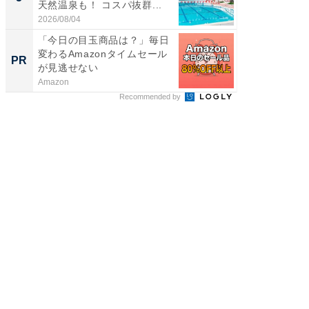
天然温泉も！ コスパ抜群...
賀ゆめ
お...
2026/08/04
2026/08/0
「今日の目玉商品は？」毎日
シェア別荘
変わるAmazonタイムセール
wners
PR
PR
が見逃せない
Amazon
COCO VIL
Recommended by