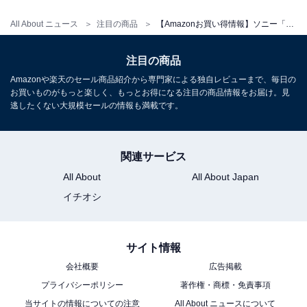
ソニー「KJ-65X75WL」
All About ニュース
注目の商品
【Amazonお買い得情報】ソニー「テレビ」が特別価格で登場中【7月6日】
注目の商品
Amazonや楽天のセール商品紹介から専門家による独自レビューまで、毎日の
お買いものがもっと楽しく、もっとお得になる注目の商品情報をお届け。見
逃したくない大規模セールの情報も満載です。
関連サービス
All About
All About Japan
ソニー(SONY) テレビ 65インチ 液晶 4K ブラビア KJ-
イチオシ
65X75WL Google TV 10畳以上推奨
Amazonで見る
サイト情報
会社概要
広告掲載
ソニー「KJ-75X81L」
プライバシーポリシー
著作権・商標・免責事項
当サイトの情報についての注意
All About ニュースについて