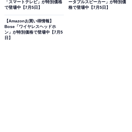
「スマートテレビ」が特別価格
ータブルスピーカー」が特別価
上推奨
で登場中【7月5日】
格で登場中【7月5日】
Amazonで見る
【Amazonお買い得情報】
Bose「ワイヤレスヘッドホ
ン」が特別価格で登場中【7月5
ソニーのテレビ「K-55XR80」は現在27％オフの特別価
日】
格・税込30万4500円販売中です。
この商品のおすすめポイントは？
55インチの大画面で、圧倒的な黒と鮮やかな色彩を放つ
4K有機ELテレビです。4K/120fpsや倍速駆動に対応し、
スポーツやゲームの激しい動きも残像感なく滑らかに描
写。画面を振動させて音を出す独自の音響技術により、
映像と音が一体となった没入感を体感できます。設置に
便利な4-Wayスタンドも魅力ですね。
ユーザーからは「画質が美しく動画の起動も爆速」「声