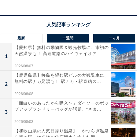
が聴き取りやすい」と好評です。一方で、「部屋の明る
さによっては映り込みが気になる」という声も。映画館
のような臨場感を自宅で贅沢に味わいたい人は、購入を
検討してみてもよいかもしれません。
最新
一週間
一ヶ月
あわせて読みたい
【愛知県】無料の動物園＆観光牧場に、市初の
【Amazonセール】ハイセンス「スマートテ
天然温泉も！ 高速道路のハイウェイオア...
1
レビ」が特別価格で登場中【7月5日】
2026/08/07
【鹿児島県】桜島を望む駅ビルの大観覧車に、
無料の駅ナカ足湯も！ 駅ナカ・駅直結ス...
2
2026/08/08
「面白いのあったから購入〜」ダイソーのポッ
プアップランドリーバッグが話題。“さま...
3
2026/08/03
【和歌山県の人気日帰り温泉】「かつらぎ温泉