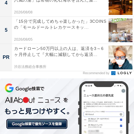
八風の湯」は名物の化石海水を含んだ濃...
4
2026/08/08
「15分で完成してめちゃ楽しかった」3COINS
の「モールドールトレカケースキッ...
5
【今日チェックしたい】ソニーの人気商品5選
2026/08/05
カードローン50万円以上の人は、返済を3～6
ヶ月停止して『大幅に減額してから返済...
ソニー「KJ-43X75WL」
PR
渋谷法務総合事務所
Recommended by
ソニー(SONY) テレビ 43インチ 液晶 4K ブラビア KJ-