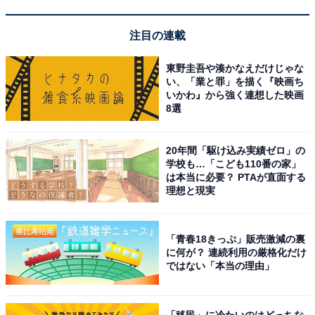
43X75WL Google TV 4.5畳以上推奨
Amazonで見る
注目の連載
東野圭吾や湊かなえだけじゃな
い、「業と罪」を描く『映画ち
ソニー「KJ-65X81L」
いかわ』から強く連想した映画
8選
20年間「駆け込み実績ゼロ」の
学校も…「こども110番の家」
は本当に必要？ PTAが直面する
理想と現実
「青春18きっぷ」販売激減の裏
に何が？ 連続利用の厳格化だけ
ではない「本当の理由」
ソニー(SONY) テレビ 65インチ 液晶 4K ブラビア KJ-
65X81L Google TV 10畳以上推奨
Amazonで見る
「移民」に冷たいのはどっちな