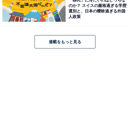
のか？ スイスの厳格過ぎる学歴
選別と、日本の曖昧過ぎる外国
人政策
ソニー「KJ-55X75WL」
連載をもっと見る
ソニー(SONY) テレビ 55インチ 液晶 4K ブラビア KJ-
55X75WL Google TV 8畳以上推奨
Amazonで見る