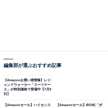
※以下のセール情報は7月6日13時現在のものです。値段
の変更、売り切れの場合もあります。
※本記事で紹介している商品の購入やサービスの利用により、売上の一部が
オールアバウトに還元されることがあります。
ソニーの「テレビ」が限定価格に！ 27％オフで登
場
編集部が選ぶおすすめ記事
【Amazonお買い得情報】レジ
ェンドウォーカー「スーツケー
ス」が特別価格で登場中【7月5
日】
ソニー 55インチ 4K 有機EL テレビ ブラビア K-55XR80
【Amazonセール】ハイセンス
【Amazonセール】BOSE「ポ
OLED BRAVIA XR 倍速 Google TV 4K/120fps対応 8畳以