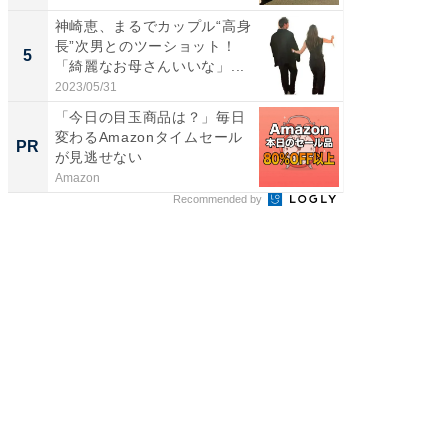
神崎恵、まるでカップル“高身
「脳がバ
長”次男とのツーショット！
装姿が話
5
5
「綺麗なお母さんいいな」...
のお父さ
2023/05/31
2026/08/0
「今日の目玉商品は？」毎日
全国の
変わるAmazonタイムセール
付きの
PR
PR
が見逃せない
Amazon
COCO VIL
Recommended by