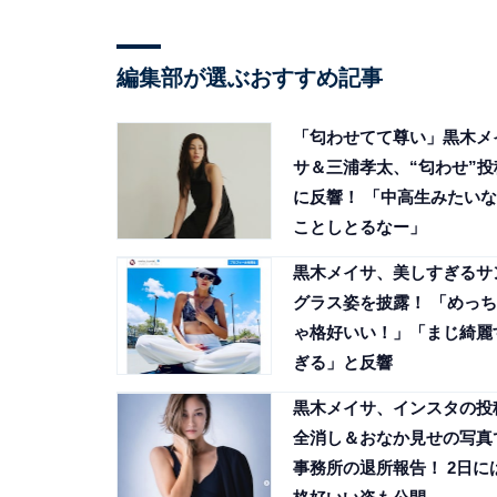
編集部が選ぶおすすめ記事
「匂わせてて尊い」黒木メ
サ＆三浦孝太、“匂わせ”投
に反響！ 「中高生みたいな
ことしとるなー」
黒木メイサ、美しすぎるサ
グラス姿を披露！ 「めっち
ゃ格好いい！」「まじ綺麗
ぎる」と反響
黒木メイサ、インスタの投
全消し＆おなか見せの写真
事務所の退所報告！ 2日に