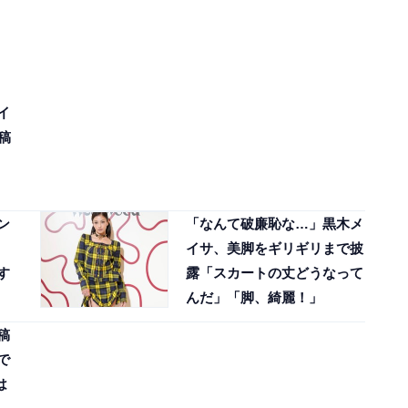
イ
稿
ン
「なんて破廉恥な…」黒木メ
イサ、美脚をギリギリまで披
す
露「スカートの丈どうなって
んだ」「脚、綺麗！」
稿
で
は