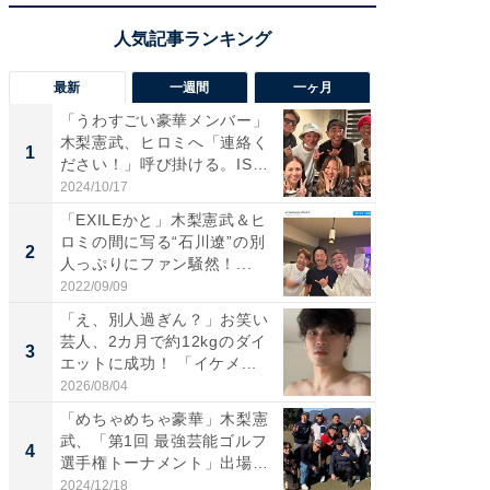
最新
一週間
一ヶ月
「うわすごい豪華メンバー」
「さす
木梨憲武、ヒロミへ「連絡く
は」高
1
1
ださい！」呼び掛ける。IS
災地を
S...
「カ...
2024/10/17
2026/08/0
「EXILEかと」木梨憲武＆ヒ
「女の
ロミの間に写る“石川遼”の別
介、バ
2
2
人っぷりにファン騒然！...
らのプレ
愛...
2022/09/09
2026/08/0
「え、別人過ぎん？」お笑い
「脚が
芸人、2カ月で約12kgのダイ
横川尚
3
3
エットに成功！ 「イケメ...
ムキな姿
刃...
2026/08/04
2026/08/0
「めちゃめちゃ豪華」木梨憲
「え、
武、「第1回 最強芸能ゴルフ
芸人、2
4
4
選手権トーナメント」出場
エットに
メ...
2024/12/18
2026/08/0