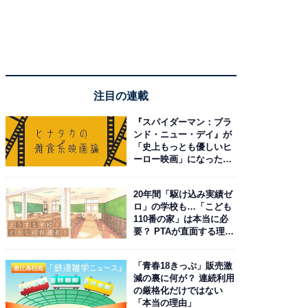
注目の連載
『スパイダーマン：ブラ
ンド・ニュー・デイ』が
「史上もっとも優しいヒ
ーロー映画」になった理
由。予習したい作品は？
20年間「駆け込み実績ゼ
ロ」の学校も…「こども
110番の家」は本当に必
要？ PTAが直面する理想
と現実
「青春18きっぷ」販売激
減の裏に何が？ 連続利用
の厳格化だけではない
「本当の理由」