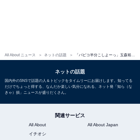
All About ニュース
ネットの話題
「パピコ半分こしよーっ」玉森裕太、福岡の夜を満喫する姿に「ええええかわいい」「最高すぎませんか〜」
ネットの話題
国内外のSNSで話題の人＆トピックをタイムリーにお届けします。知ってる
だけでちょっと得する、なんだか楽しい気分になれる、ネット発「知ら（な
きゃ）損」ニュースが盛りだくさん。
関連サービス
All About
All About Japan
イチオシ