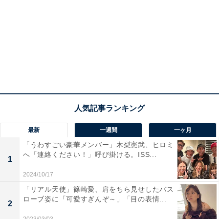
最新
一週間
一ヶ月
「うわすごい豪華メンバー」木梨憲武、ヒロミ
へ「連絡ください！」呼び掛ける。ISS...
1
2024/10/17
「リアル天使」篠崎愛、肩をちら見せしたバス
ローブ姿に「可愛すぎんぞ～」「目の表情...
2