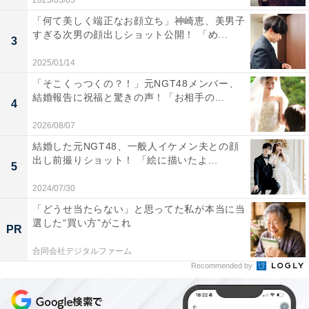
2023/03/03
「何て美しく端正なお顔立ち」神崎恵、美男子
すぎる次男の顔出しショット公開！ 「め...
3
2025/01/14
「そこくっつくの？！」元NGT48メンバー、
結婚報告に祝福と驚きの声！「お相手の...
4
2026/08/07
結婚した元NGT48、一般人イケメン夫との顔
出し前撮りショット！ 「絵に描いたよ...
5
2024/07/30
「どうせ当たらない」と思ってた私が本当に当
選した“買い方”がこれ
PR
合同会社デジタルファーム
Recommended by