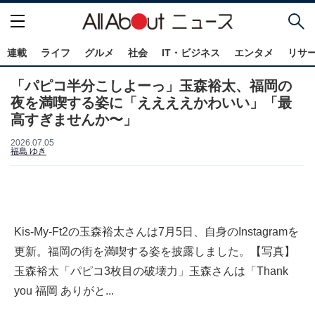
連載
ライフ
グルメ
社会
IT・ビジネス
エンタメ
リサ
「パピコ半分こしよーっ」玉森裕太、福岡の
夜を満喫する姿に「ええええかわいい」「最
高すぎませんか〜」
2026.07.05
福島 ゆき
Kis-My-Ft2の玉森裕太さんは7月5日、自身のInstagramを
更新。福岡の街を満喫する姿を披露しました。【写真】
玉森裕太「パピコ3枚目の破壊力」玉森さんは「Thank
you 福岡 ありがと...