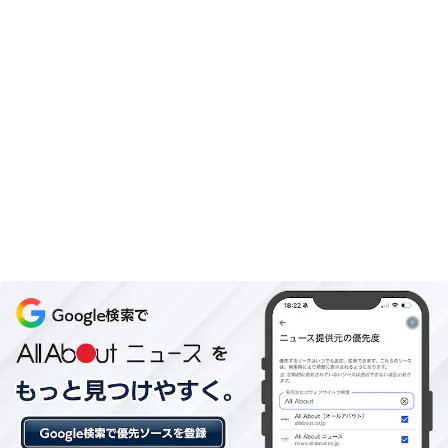
わ」を手作りできる体験コースです。はにわの胴体の型
に土を巻き付けて本体を作り、手や目・口などのパーツ
を自由にアレンジします。粘土細工の感覚で楽しめるの
で、5歳のお子さまから大人まで幅広く参加できます。
完成品の高さは約12cmで、焼き締め仕上げの素朴な風合
いが魅力です。
料金
2800円
所要時間
1時間以内
集合場所・アクセス
大阪市西区南堀江1-12-2 東栄ビル402号（ルームルーム