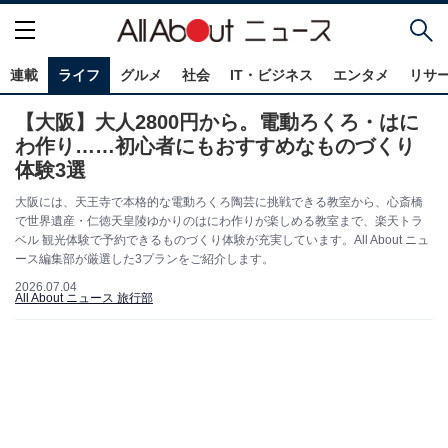
連載
ライフ
グルメ
社会
IT・ビジネス
エンタメ
リサ
【大阪】大人2800円から。電動ろくろ・はに
わ作り……初心者にもおすすめなものづくり
体験3選
大阪には、天王寺で本格的な電動ろくろ陶芸に挑戦できる教室から、心斎橋
で世界遺産・仁徳天皇陵ゆかりのはにわ作りが楽しめる教室まで、楽天トラ
ベル 観光体験で予約できるものづくり体験が充実しています。All About ニュ
ース編集部が厳選した3プランをご紹介します。
2026.07.04
All About ニュース 旅行部