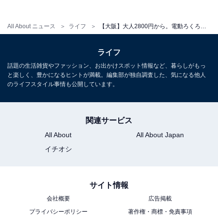
料金
3300円
All About ニュース
ライフ
【大阪】大人2800円から。電動ろくろ・はにわ作り……初心者にもおすすめなものづくり体験3選
所要時間
ライフ
話題の生活雑貨やファッション、お出かけスポット情報など、暮らしがもっ
1〜2時間（作る数により変動）
と楽しく、豊かになるヒントが満載。編集部が独自調査した、気になる他人
のライフスタイル事情も公開しています。
集合場所・アクセス
大阪府大阪市天王寺区堀越町10-13 堀越陶房ビル
関連サービス
JR・大阪市営地下鉄「天王寺駅」より徒歩3分
All About
All About Japan
イチオシ
サイト情報
会社概要
広告掲載
楽天トラベルで予約する
プライバシーポリシー
著作権・商標・免責事項