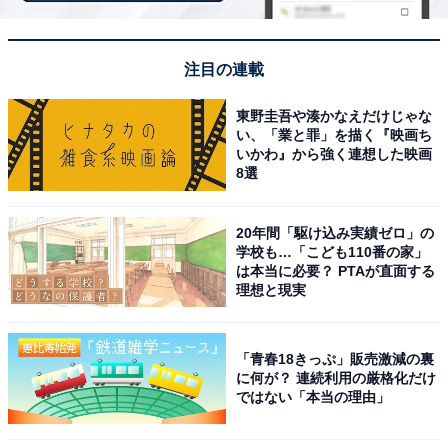
とうげいきょうしつ）
注目の連載
東野圭吾や湊かなえだけじゃな
い、「業と罪」を描く『映画ち
いかわ』から強く連想した映画
楽天トラベルで予約する
8選
20年間「駆け込み実績ゼロ」の
学校も…「こども110番の家」
は本当に必要？ PTAが直面する
理想と現実
「青春18きっぷ」販売激減の裏
に何が？ 連続利用の厳格化だけ
ではない「本当の理由」