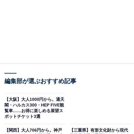
※本記事で紹介している商品の購入やサービスの利用により、売上の一部が
オールアバウトに還元されることがあります。
天王寺駅から徒歩1分！電動ろくろで本格陶芸体
験・堀越陶房
天王寺駅あべちか7番出口から約1分、アーケード内にあ
る陶芸教室です。テレビや映画でおなじみの電動ろくろ
を使って、自分だけのオリジナルのうつわ作りに挑戦で
きます。難易度は高いですが、熟練の講師が丁寧にサポ
編集部が選ぶおすすめ記事
ートしてくれるので初心者も安心。成形に失敗しても講
師が修正してくれます。
【大阪】大人1000円から。通天
閣・ハルカス300・HEP FIVE観
料金
覧車……お得に楽しめる展望ス
ポットチケット3選
3300円
【関西】大人706円から。神戸
【三重県】有形文化財から現代