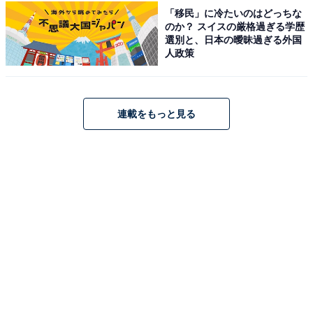
「移民」に冷たいのはどっちな
のか？ スイスの厳格過ぎる学歴
選別と、日本の曖昧過ぎる外国
人政策
連載をもっと見る
あべのハルカスから徒歩5分！電動ろくろで器づく
り・堀越陶房
天王寺駅から徒歩3分、あべのハルカスからも徒歩5分の
好立地にある堀越陶房のもう一つの電動ろくろ体験プラ
ンです。お茶碗や湯呑みをはじめ、ロックグラス・ラー
メン丼・カレー皿など豊富なメニューから作りたいもの
を選べます。体験料・材料費・焼成費・釉薬代がすべて
含まれており、5歳から参加可能です。