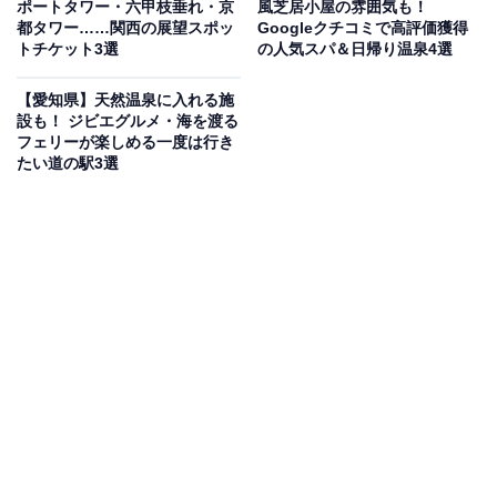
ポートタワー・六甲枝垂れ・京
風芝居小屋の雰囲気も！
所要時間
都タワー……関西の展望スポッ
Googleクチコミで高評価獲得
トチケット3選
の人気スパ＆日帰り温泉4選
約30〜90分
【愛知県】天然温泉に入れる施
集合場所・アクセス
設も！ ジビエグルメ・海を渡る
フェリーが楽しめる一度は行き
大阪府大阪市天王寺区堀越町10-13 堀越陶房ビル
たい道の駅3選
JR・大阪市営地下鉄「天王寺駅」あべちか7番出口より
約1分
楽天トラベルで予約する