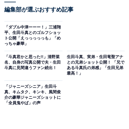
編集部が選ぶおすすめ記事
「ダブル中津ーーー！」三浦翔
平、生田斗真とのゴルフショッ
ト公開「えっっっっっも」「め
っちゃ豪華」
「斗真君かと思った!!」清野菜
生田斗真、実弟・生田竜聖アナ
名、自身の写真公開で夫・生田
との兄弟ショット公開！ 「兄で
斗真に見間違うファン続出！
ある斗真氏の弟感」「生田兄弟
最高！」
「ジャニーズシニア」生田斗
真、キムタク、キンキ、風間俊
介の豪華ジャニーズショットに
「全員鬼やば」の声