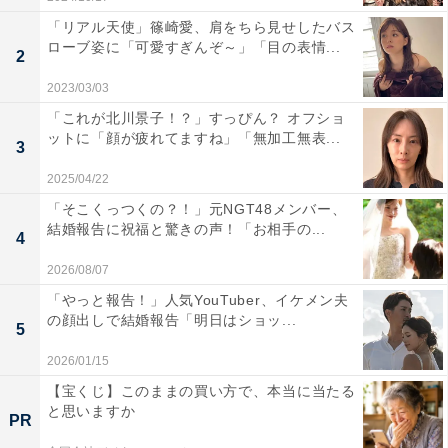
「リアル天使」篠崎愛、肩をちら見せしたバス
ローブ姿に「可愛すぎんぞ～」「目の表情...
2
2023/03/03
「これが北川景子！？」すっぴん？ オフショ
ットに「顔が疲れてますね」「無加工無表...
3
2025/04/22
「そこくっつくの？！」元NGT48メンバー、
結婚報告に祝福と驚きの声！「お相手の...
4
2026/08/07
「やっと報告！」人気YouTuber、イケメン夫
の顔出しで結婚報告「明日はショッ...
5
2026/01/15
【宝くじ】このままの買い方で、本当に当たる
と思いますか
PR