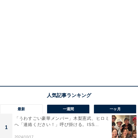
最新
一週間
一ヶ月
「うわすごい豪華メンバー」木梨憲武、ヒロミ
へ「連絡ください！」呼び掛ける。ISS...
1
2024/10/17