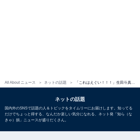
All About ニュース
ネットの話題
「これはえぐい！！！」生田斗真、“元シンメ”との貴重なツーショットにファン歓喜！ 「胸熱！！」
ネットの話題
国内外のSNSで話題の人＆トピックをタイムリーにお届けします。知ってる
だけでちょっと得する、なんだか楽しい気分になれる、ネット発「知ら（な
きゃ）損」ニュースが盛りだくさん。