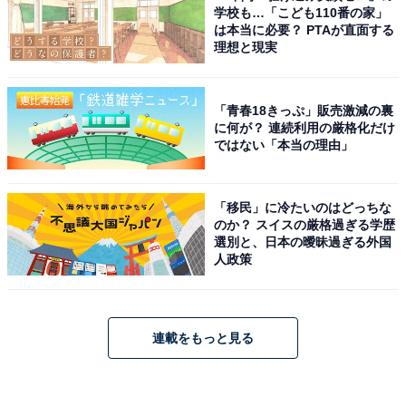
学校も…「こども110番の家」
は本当に必要？ PTAが直面する
理想と現実
「青春18きっぷ」販売激減の裏
に何が？ 連続利用の厳格化だけ
ではない「本当の理由」
「移民」に冷たいのはどっちな
のか？ スイスの厳格過ぎる学歴
選別と、日本の曖昧過ぎる外国
人政策
連載をもっと見る