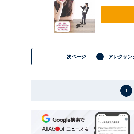
次ページ
アレクサン
1