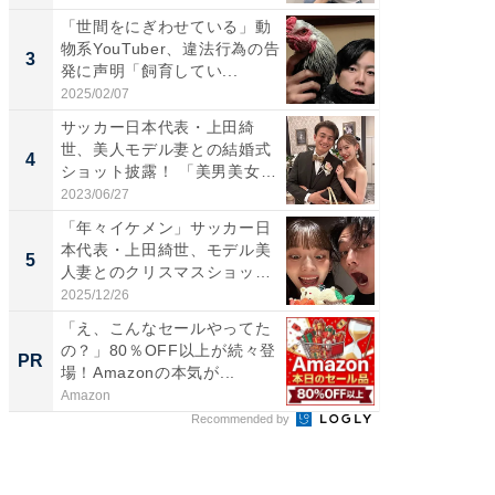
「世間をにぎわせている」動
「脚が
物系YouTuber、違法行為の告
横川尚
3
3
発に声明「飼育してい...
ムキな姿
刃...
2025/02/07
2026/08/0
サッカー日本代表・上田綺
「え、
世、美人モデル妻との結婚式
芸人、2
4
4
ショット披露！ 「美男美女」
エットに
「...
2023/06/27
2026/08/0
「年々イケメン」サッカー日
「脳がバ
本代表・上田綺世、モデル美
装姿が話
5
5
人妻とのクリスマスショット
のお父さ
に...
2025/12/26
2026/08/0
「え、こんなセールやってた
GOETH
の？」80％OFF以上が続々登
を組み
PR
PR
場！Amazonの本気が...
Amazon
FINCHI o
Recommended by