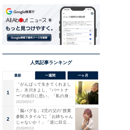
最新
一週間
一ヶ月
「がんばって生きてくれまし
「さす
た」氷川きよし、“パートナ
は」高
1
1
ー”の命日に思い。「私の身
災地を
体...
「カ...
2025/02/17
2026/08/0
「脳バグる」2児の父の“授業
「女の
参観スタイル”に「お姉ちゃん
介、バ
2
2
じゃないか！」「逆に目立...
らのプレ
愛...
2026/05/13
2026/08/0