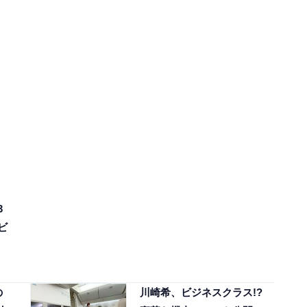
3
ビ
の
川崎希、ビジネスクラス!?