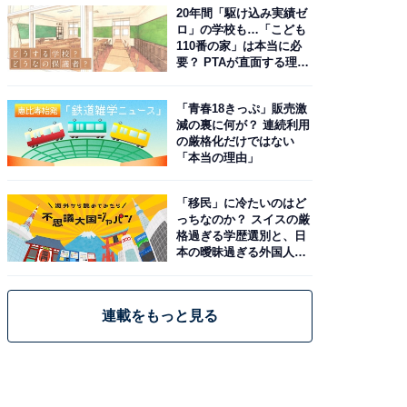
20年間「駆け込み実績ゼ
ロ」の学校も…「こども
110番の家」は本当に必
要？ PTAが直面する理想
と現実
「青春18きっぷ」販売激
減の裏に何が？ 連続利用
の厳格化だけではない
「本当の理由」
「移民」に冷たいのはど
っちなのか？ スイスの厳
格過ぎる学歴選別と、日
本の曖昧過ぎる外国人政
策
連載をもっと見る