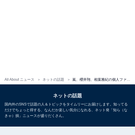
All About ニュース
ネットの話題
嵐、櫻井翔、相葉雅紀の個人ファンクラブ発足！大野智は待望のSNS開設「これだけで生きていける」
ネットの話題
国内外のSNSで話題の人＆トピックをタイムリーにお届けします。知ってる
だけでちょっと得する、なんだか楽しい気分になれる、ネット発「知ら（な
きゃ）損」ニュースが盛りだくさん。