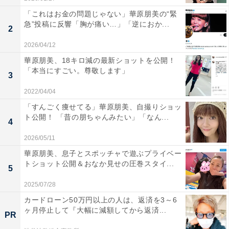
「これはお金の問題じゃない」華原朋美の“緊
急”投稿に反響「胸が痛い…」「逆におか...
2
2026/04/12
華原朋美、18キロ減の最新ショットを公開！
「本当にすごい。尊敬します」
3
2022/04/04
「すんごく痩せてる」華原朋美、自撮りショッ
ト公開！ 「昔の朋ちゃんみたい」「なん...
4
2026/05/11
華原朋美、息子とスポッチャで遊ぶプライベー
トショット公開＆おなか見せの圧巻スタイ...
5
2025/07/28
カードローン50万円以上の人は、返済を3～6
ヶ月停止して『大幅に減額してから返済...
PR