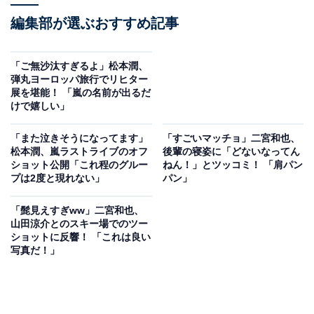
編集部が選ぶおすすめ記事
「ご無沙汰すぎるよ」松本潤、
弾丸ヨーロッパ旅行でリヒター
展を堪能！ 「嵐の名前が出るだ
けで嬉しい」
「また泣きそうになってます」
「すごいマッチョ」二宮和也、
松本潤、嵐ラストライブのオフ
後輩の寝姿に「どないなってん
ショット公開「これ程のグルー
ねん！」とツッコミ！ 「肩パン
プは2度と現れない」
パン」
「髭見えすぎww」二宮和也、
山田涼介とのスキー場でのツー
ショットに反響！ 「これは良い
写真だ！」