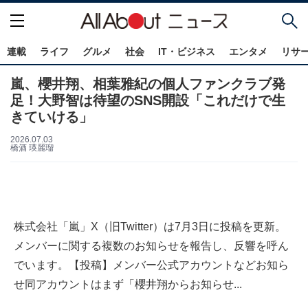
連載
ライフ
グルメ
社会
IT・ビジネス
エンタメ
リサ
嵐、櫻井翔、相葉雅紀の個人ファンクラブ発
足！大野智は待望のSNS開設「これだけで生
きていける」
2026.07.03
橋酒 瑛麗瑠
株式会社「嵐」X（旧Twitter）は7月3日に投稿を更新。
メンバーに関する複数のお知らせを報告し、反響を呼ん
でいます。【投稿】メンバー公式アカウントなどお知ら
せ同アカウントはまず「櫻井翔からお知らせ...