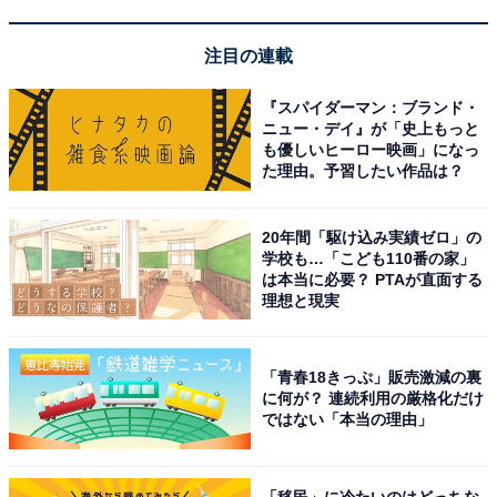
BOSE「QuietComfort Headphones」
注目の連載
『スパイダーマン：ブランド・
ニュー・デイ』が「史上もっと
も優しいヒーロー映画」になっ
た理由。予習したい作品は？
20年間「駆け込み実績ゼロ」の
学校も…「こども110番の家」
Bose QuietComfort Headphones 完全 ワイヤレス ヘッ
は本当に必要？ PTAが直面する
ドホン ノイズキャンセリング Bluetooth接続 マイク付 最
理想と現実
大24時間再生 急速充電 ブラック
Amazonで見る
「青春18きっぷ」販売激減の裏
に何が？ 連続利用の厳格化だけ
ではない「本当の理由」
BOSE「QuietComfort Ultra Headphones」
「移民」に冷たいのはどっちな