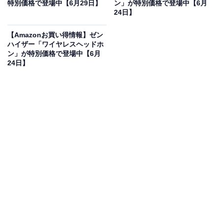
に！ 23％オフで登場
特別価格で登場中【6月29日】
ン」が特別価格で登場中【6月
24日】
【Amazonお買い得情報】ゼン
ハイザー「ワイヤレスヘッドホ
ン」が特別価格で登場中【6月
24日】
Bose QuietComfort Ultra Headphones LE（第2世代）
空間オーディオ 完全 ワイヤレス オーバーイヤー型 ヘッド
ホン ノイズキャンセリング Bluetooth接続 マイク搭載 最
大30時間再生 急速充電 デザートゴールド
Amazonで見る
BOSEのワイヤレスヘッドホン「QuietComfort Ultra
Headphones LE（第2世代）」は現在23％オフの特別価
格・税込4万5900円販売中です。