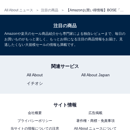
All About ニュース
注目の商品
【Amazonお買い得情報】BOSE「ワイヤレスヘッドホン」が特別価格で登場中【7月4日】
Bose QuietComfort SC Headphones 完全 ワイヤレス
ヘッドホン ノイズキャンセリング Bluetooth接続 マイク
付 最大24時間再生 急速充電 ブラック
注目の商品
Amazonで見る
Amazonや楽天のセール商品紹介から専門家による独自レビューまで、毎日の
お買いものがもっと楽しく、もっとお得になる注目の商品情報をお届け。見
逃したくない大規模セールの情報も満載です。
BOSE「QuietComfort Earbuds」
関連サービス
All About
All About Japan
イチオシ
サイト情報
Bose QuietComfort Earbuds Bluetooth接続 アクティブ
会社概要
広告掲載
ノイズキャンセリング 完全ワイヤレス イヤホン 最長8.5
プライバシーポリシー
著作権・商標・免責事項
時間連続再生 急速充電 ブラック
当サイトの情報についての注意
All About ニュースについて