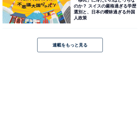
のか？ スイスの厳格過ぎる学歴
選別と、日本の曖昧過ぎる外国
人政策
Bose QuietComfort Ultra Headphones 完全 ワイヤレス
連載をもっと見る
空間オーディオ ヘッドホン ノイズキャンセリング
Bluetooth接続 マイク付 最大24時間再生 急速充電 ブラッ
ク
Amazonで見る
BOSE「QuietComfort SC Headphones」