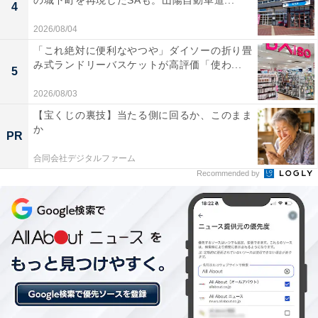
の城下町を再現したSAも。山陽自動車道...
4
【Amazonお買い得情報】Bose「スマートサ
2026/08/04
ウンドバー」が特別価格で登場中【2月6日】
「これ絶対に便利なやつや」ダイソーの折り畳
み式ランドリーバスケットが高評価「使わ...
5
2026/08/03
【宝くじの裏技】当たる側に回るか、このまま
か
PR
合同会社デジタルファーム
Recommended by
【今日チェックしたい】BOSEの人気商品5選