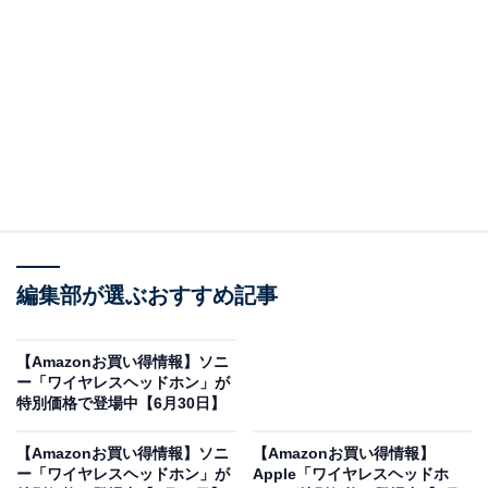
※以下のセール情報は7月4日20時現在のものです。値段
の変更、売り切れの場合もあります。
この記事の執筆者：
All About ニュース お買
いもの部
編集部が選ぶおすすめ記事
Amazonのセール商品から売れ筋ランキングまで、毎日のお買いも
のがもっと楽しく、もっとお得になる情報をお届け。編集部員によ
る独自レビューなど、ここでしか手に入らない情報も満載です。
...続きを読む
【Amazonお買い得情報】ソニ
ー「ワイヤレスヘッドホン」が
※本記事で紹介している商品の購入やサービスの利用により、売上の一部が
特別価格で登場中【6月30日】
オールアバウトに還元されることがあります。
【Amazonお買い得情報】ソニ
【Amazonお買い得情報】
BOSEの「ワイヤレスヘッドホン」が限定価格
ー「ワイヤレスヘッドホン」が
Apple「ワイヤレスヘッドホ