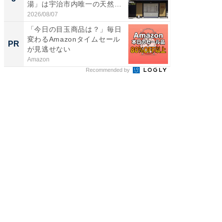
湯」は宇治市内唯一の天然温
層水風
泉と...
帰...
2026/08/07
2026/08/0
「今日の目玉商品は？」毎日
すべて
変わるAmazonタイムセール
るその
PR
PR
が見逃せない
Amazon
COCO VIL
Recommended by