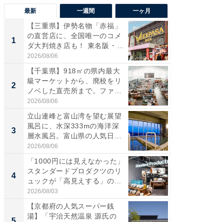
最新
一週間
一ヶ月
【三重県】伊勢名物「赤福」
【兵庫
の直営店に、全国唯一のコメ
ーメン
1
1
ダ大判焼き店も！ 東名阪・
再現した
伊...
道...
2026/08/06
2026/08/0
【千葉県】918㎡の県内最大
【三重
級マーケットから、廃校をリ
の直営
2
2
ノベした直売所まで。ファ
ダ大判焼
ー...
伊...
2026/08/06
2026/08/0
立山連峰と富山湾を望む展望
【千葉県
風呂に、水深333mの海洋深
級マー
3
3
層水風呂。富山県の人気日
ノベし
帰...
ー...
2026/08/06
2026/08/0
「1000円には見えなかった」
ステラ
スタンダードプロダクツのリ
詰め放題
4
4
ュックが「高見えする」の...
00円で「
2026/08/03
2026/08/0
【京都府の人気スーパー銭
立山連
湯】「宇治天然温泉 源氏の
風呂に、
5
5