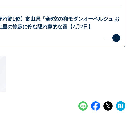
売れ筋1位】富山県「全6室の和モダンオーベルジュ お
山里の静寂に佇む隠れ家的な宿【7月2日】