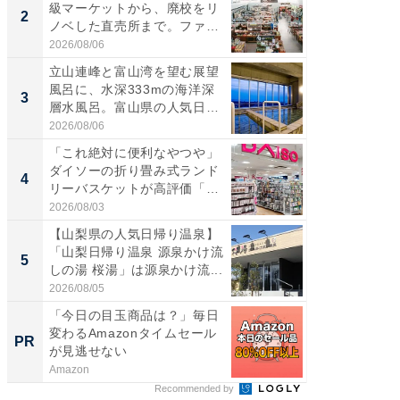
級マーケットから、廃校をリ
「鈴鹿天
2
2
ノベした直売所まで。ファ
は100
ー...
2026/08/06
2026/08/0
立山連峰と富山湾を望む展望
ステラ
風呂に、水深333mの海洋深
詰め放題
3
3
層水風呂。富山県の人気日
00円で「
帰...
2026/08/06
2026/08/0
「これ絶対に便利なやつや」
「ミニオ
ダイソーの折り畳み式ランド
ッグ！ 
4
4
リーバスケットが高評価「使
ど、夏限
わ...
2026/08/03
2026/08/0
【山梨県の人気日帰り温泉】
【埼玉
「山梨日帰り温泉 源泉かけ流
「行田天
5
5
しの湯 桜湯」は源泉かけ流...
は和の
が...
2026/08/05
2026/08/0
「今日の目玉商品は？」毎日
GOETH
変わるAmazonタイムセール
を組み
PR
PR
が見逃せない
Amazon
FINCHI o
Recommended by