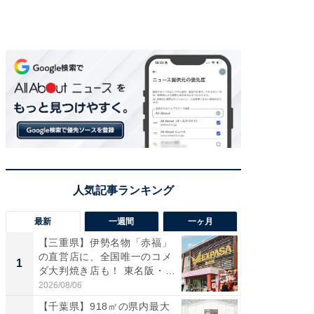
最新
一週間
一ヶ月
【三重県】伊勢名物「赤福」
【兵庫
の直営店に、全国唯一のコメ
ーメン
1
1
ダ大判焼き店も！ 東名阪・
再現した
伊...
道...
2026/08/06
2026/08/0
【千葉県】918㎡の県内最大
【三重