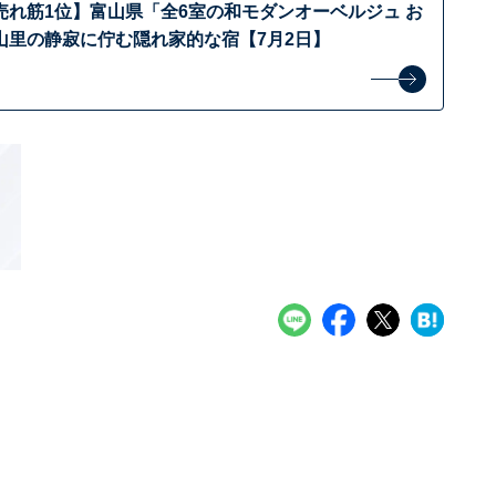
売れ筋1位】富山県「全6室の和モダンオーベルジュ お
山里の静寂に佇む隠れ家的な宿【7月2日】