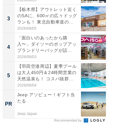
【栃木県】アウトレット近く
「ミニオ
のSAに、600㎡の広々ドッグ
ッグ！ 
3
3
ランも！ 東北自動車道の...
ど、夏限
2026/08/05
2026/08/0
「面白いのあったから購
ステラ
入〜」ダイソーのポップアッ
詰め放題
4
4
プランドリーバッグが話
00円で「
題。“さま...
2026/08/03
2026/08/0
【羽田空港周辺】夏季プール
【埼玉
は大人450円＆24時間営業の
「行田天
5
5
天然温泉も！ コスパ抜群...
は和の
が...
2026/08/04
2026/08/0
Jeep アソビュー！ギフト当
シェア別荘
たる
wners
PR
PR
Jeep Japan
COCO VIL
Recommended by