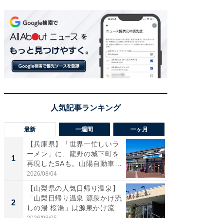
最新
一週間
一ヶ月
【兵庫県】「世界一忙しいラ
「気に
ーメン」に、龍野の城下町を
る〜」3
1
1
再現したSAも。山陽自動車
バー」
道...
好...
2026/08/04
2026/07/3
【山梨県の人気日帰り温泉】
【三重
「山梨日帰り温泉 源泉かけ流
「鈴鹿天
2
2
しの湯 桜湯」は源泉かけ流...
は100
2026/08/05
2026/08/0