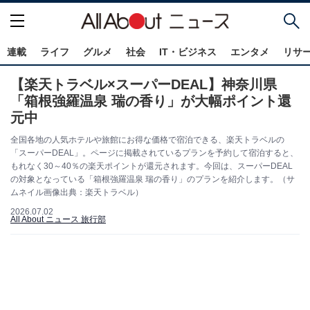
連載
ライフ
グルメ
社会
IT・ビジネス
エンタメ
リサ
【楽天トラベル×スーパーDEAL】神奈川県
「箱根強羅温泉 瑞の香り」が大幅ポイント還
元中
全国各地の人気ホテルや旅館にお得な価格で宿泊できる、楽天トラベルの
「スーパーDEAL」。ページに掲載されているプランを予約して宿泊すると、
もれなく30～40％の楽天ポイントが還元されます。今回は、スーパーDEAL
の対象となっている「箱根強羅温泉 瑞の香り」のプランを紹介します。（サ
ムネイル画像出典：楽天トラベル）
2026.07.02
All About ニュース 旅行部