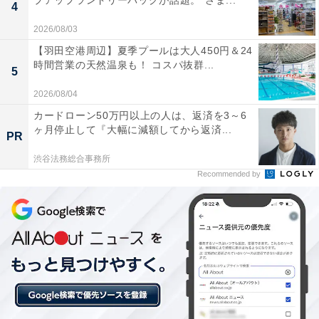
プアップランドリーバッグが話題。“さま...
4
この記事の執筆者：
All About ニュース 旅行
部
2026/08/03
【羽田空港周辺】夏季プールは大人450円＆24
全国の人気ホテルから今泊まりたい宿を厳選してご紹介。日々更新
時間営業の天然温泉も！ コスパ抜群...
5
される売れ筋ランキングや、見逃せないセール・キャンペーン情報
など、お得に旅を楽しむための秘けつが満載です。さらに、ここで
...続きを読む
2026/08/04
しか読めない独自コンテンツも充実。編集部員による宿泊レビュー
カードローン50万円以上の人は、返済を3～6
では、公式Webサイトだけでは分からないリアルな様子を紹介しま
ヶ月停止して『大幅に減額してから返済...
す。
PR
こちらもおすすめ
渋谷法務総合事務所
【楽天トラベルセール】栃木県「ホテルラフォ
Recommended by
ーレ那須」が特別価格で登場中