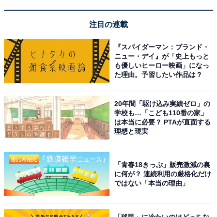
注目の連載
『スパイダーマン：ブランド・
ニュー・デイ』が「史上もっと
も優しいヒーロー映画」になっ
た理由。予習したい作品は？
20年間「駆け込み実績ゼロ」の
学校も…「こども110番の家」
は本当に必要？ PTAが直面する
理想と現実
「青春18きっぷ」販売激減の裏
に何が？ 連続利用の厳格化だけ
ではない「本当の理由」
「移民」に冷たいのはどっちな