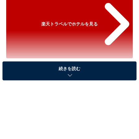
楽天トラベルでホテルを見る
※以下のセール情報は2026年7月2日15時30分現在のも
続きを読む
のです。料金の変更、満室の場合もあります。
※本記事で紹介している商品の購入やサービスの利用により、売上の一部が
オールアバウトに還元されることがあります。
「箱根強羅温泉 瑞の香り」が実質引きに！