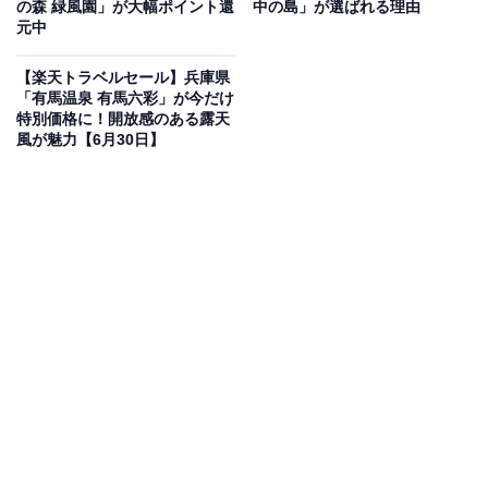
の森 緑風園」が大幅ポイント還
中の島」が選ばれる理由
元中
楽天トラベルでホテルを見る
【楽天トラベルセール】兵庫県
「有馬温泉 有馬六彩」が今だけ
特別価格に！開放感のある露天
風が魅力【6月30日】
この宿泊施設のおすすめポイントは？
箱根強羅温泉にある「箱根強羅温泉 瑞の香り」は、新鮮
な源泉かけ流しの温泉が自慢の宿。日によって色が変わ
る白濁の「にごり湯」を、滞在中いつでも好きな時に満
喫できます。夕食は相模湾の新鮮なお刺身や陶板焼きな
ど、旬の食材をふんだんに使った和食の会席料理。客室
は山々を望む落ち着いた和室のほか、ドミトリータイプ
も揃います。