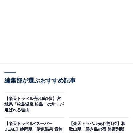
編集部が選ぶおすすめ記事
箱根強羅温泉 瑞の香り（画像出典：楽天トラベル）
「箱根強羅温泉 瑞の香り」の楽天スーパーDEALプラン
【楽天トラベル売れ筋1位】宮
を予約すると、実質オフで宿泊可能です。
城県「松島温泉 松島一の坊」が
選ばれる理由
【楽天トラベル×スーパー
【楽天トラベル売れ筋1位】和
DEAL】静岡県「伊東温泉 音無
歌山県「碧き島の宿 熊野別邸