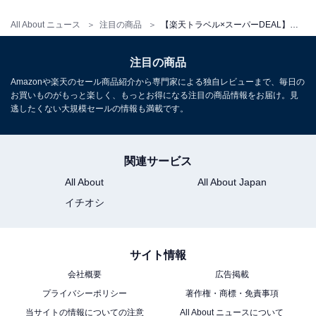
All About ニュース
注目の商品
【楽天トラベル×スーパーDEAL】神奈川県「箱根強羅温泉 瑞の香り」が大幅ポイント還元中
注目の商品
Amazonや楽天のセール商品紹介から専門家による独自レビューまで、毎日の
お買いものがもっと楽しく、もっとお得になる注目の商品情報をお届け。見
逃したくない大規模セールの情報も満載です。
関連サービス
All About
All About Japan
イチオシ
サイト情報
会社概要
広告掲載
プライバシーポリシー
著作権・商標・免責事項
当サイトの情報についての注意
All About ニュースについて