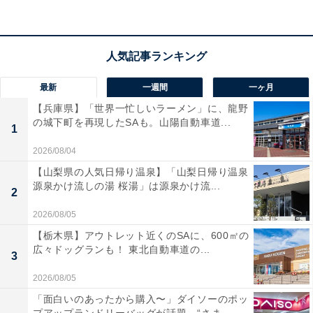
宿泊者からは「料理やお酒も美味しく大変楽しい時間を
過ごせました」「内湯の雰囲気もいいですが、貸切露天
風呂は解放感あって眺望がよく、絶対に利用すべきだと
思います」という声があがっています。新鮮なにごり湯
を心ゆくまで堪能したい人や、旬の会席料理を味わいた
最新
一週間
一ヶ月
い人におすすめの宿です。
【兵庫県】「世界一忙しいラーメン」に、龍野
の城下町を再現したSAも。山陽自動車道...
1
あわせて読みたい
2026/08/04
【湯河原温泉の人気ホテル】「フォレストリ
ゾート 湯の里 杉菜」は名湯と四季折々の会
【山梨県の人気日帰り温泉】「山梨日帰り温泉
席を堪能できる宿
源泉かけ流しの湯 桜湯」は源泉かけ流...
2
2026/08/05
※掲載されている情報は記事公開時のものです。あらか
【栃木県】アウトレット近くのSAに、600㎡の
じめご了承ください。 また、記事中の宿泊プランを予約
広々ドッグランも！ 東北自動車道の...
3
すると、売上の一部がオールアバウトに還元されること
があります。
2026/08/05
「面白いのあったから購入〜」ダイソーのポッ