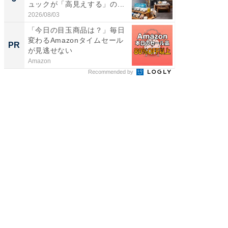
ュックが「高見えする」の...
賀ゆめ
お...
2026/08/03
2026/08/0
「今日の目玉商品は？」毎日
シェア別荘
変わるAmazonタイムセール
wners
PR
PR
が見逃せない
Amazon
COCO VIL
Recommended by