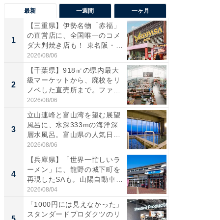
最新
一週間
一ヶ月
【三重県】伊勢名物「赤福」
【兵庫
の直営店に、全国唯一のコメ
ーメン
1
1
ダ大判焼き店も！ 東名阪・
再現した
伊...
道...
2026/08/06
2026/08/0
【千葉県】918㎡の県内最大
【三重
級マーケットから、廃校をリ
「鈴鹿天
2
2
ノベした直売所まで。ファ
は100
ー...
2026/08/06
2026/08/0
立山連峰と富山湾を望む展望
「ミニオ
風呂に、水深333mの海洋深
ッグ！ 
3
3
層水風呂。富山県の人気日
ど、夏限
帰...
2026/08/06
2026/08/0
【兵庫県】「世界一忙しいラ
【埼玉
ーメン」に、龍野の城下町を
「行田天
4
4
再現したSAも。山陽自動車
は和の
道...
が...
2026/08/04
2026/08/0
「1000円には見えなかった」
【石川
スタンダードプロダクツのリ
湯】「天
5
5