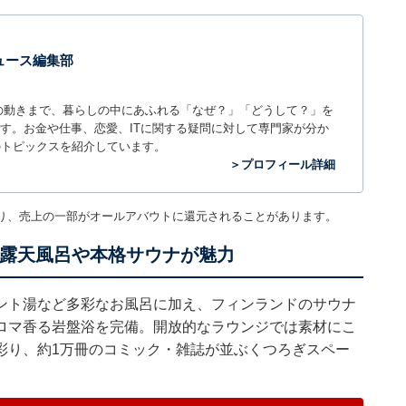
 ニュース編集部
世の中の動きまで、暮らしの中にあふれる「なぜ？」「どうして？」を
ィアです。お金や仕事、恋愛、ITに関する疑問に対して専門家が分か
のトピックスを紹介しています。
＞プロフィール詳細
り、売上の一部がオールアバウトに還元されることがあります。
れた露天風呂や本格サウナが魅力
ント湯など多彩なお風呂に加え、フィンランドのサウナ
ロマ香る岩盤浴を完備。開放的なラウンジでは素材にこ
彩り、約1万冊のコミック・雑誌が並ぶくつろぎスペー