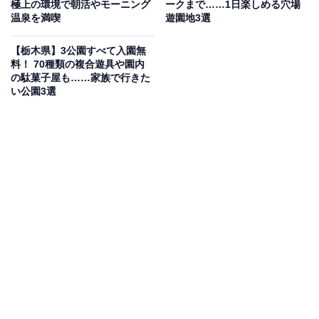
極上の環境で朝活やモーニング
ークまで……1日楽しめる穴場
温泉を満喫
遊園地3選
「源泉岩風呂」と高濃度炭酸泉が人気です。30分おきに
オートロウリュが実施される本格サウナも完備してお
【栃木県】3公園すべて入園無
り、五右衛門風呂からの木々の絶景も魅力。隣接する
料！ 70種類の複合遊具や園内
の駄菓子屋も……家族で行きた
「PICAさがみ湖」での宿泊キャンプとあわせた利用も可
い公園3選
能で、平日950円で利用できます。
営業時間
11:00~21:00（日曜日は10:00~21:00）※水・木曜日は休
館日
アクセス
所在地：神奈川県相模原市緑区若柳1634
アクセス：JR中央本線相模湖駅から三ケ木行きバスで約
8分、「さがみ湖MORI MORI前」下車。