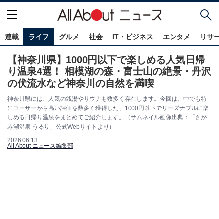
連載
ライフ
グルメ
社会
IT・ビジネス
エンタメ
リサ
【神奈川県】1000円以下で楽しめる人気日帰
り温泉4選！ 相模湖の森・富士山の絶景・丹沢
の伏流水など神奈川の自然を満喫
神奈川県には、人気の銭湯やサウナも数多く存在します。今回は、中でも特
にユーザーから高い評価を数多く獲得した、1000円以下でリーズナブルに楽
しめる日帰り温泉をまとめてご紹介します。（サムネイル画像出典：「さが
み湖温泉 うるり」公式Webサイトより）
2026.06.13
All About ニュース編集部