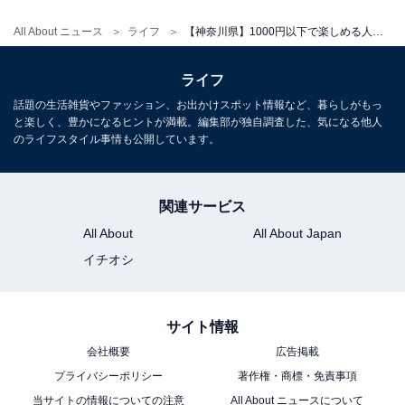
宿泊可否
All About ニュース
ライフ
【神奈川県】1000円以下で楽しめる人気日帰り温泉4選！ 相模湖の森・富士山の絶景・丹沢の伏流水など神奈川の自然を満喫
2階のお休み処での深夜滞在が可能
ライフ
あわせて読みたい
話題の生活雑貨やファッション、お出かけスポット情報など、暮らしがもっ
と楽しく、豊かになるヒントが満載。編集部が独自調査した、気になる他人
【神奈川県の人気温泉】「湘南台温泉 らく」
のライフスタイル事情も公開しています。
は平日880円で楽しめる奥湯河原源泉と屋上
露天風呂が自慢の施設
関連サービス
All About
All About Japan
イチオシ
サイト情報
会社概要
広告掲載
プライバシーポリシー
著作権・商標・免責事項
当サイトの情報についての注意
All About ニュースについて