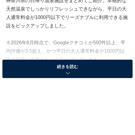
神奈川県の日帰り温泉施設をまとめてご紹介。本格的な
天然温泉でしっかりリフレッシュできながら、平日の大
人通常料金が1000円以下でリーズナブルに利用できる施
設をピックアップしました。
※2026年6月時点で、Googleクチコミが500件以上、平
均評価が3.5超え、かつ平日の大人通常料金が1000円以
下の日帰り温泉をピックアップしています
続きを読む
この記事の執筆者：
All About ニュース編集
部
「All About ニュース」は、ネットの話題から世の中の動きまで、暮
らしの中にあふれる「なぜ？」「どうして？」を分かりやすく伝え
るAll About発のニュースメディアです。お金や仕事、恋愛、ITに関
...続きを読む
する疑問に対して専門家が分かりやすく回答するほか、エンタメ情
報やSNSで話題のトピックスを紹介しています。
「さがみ湖温泉 うるり」は相模湖の森に囲まれた