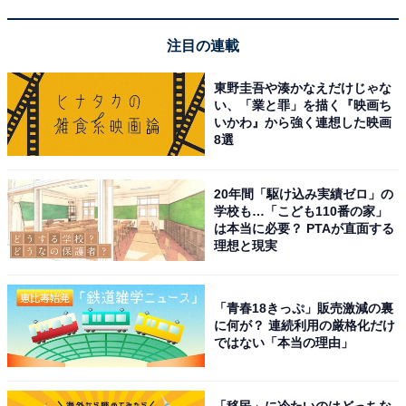
注目の連載
東野圭吾や湊かなえだけじゃな
い、「業と罪」を描く『映画ち
いかわ』から強く連想した映画
8選
20年間「駆け込み実績ゼロ」の
学校も…「こども110番の家」
は本当に必要？ PTAが直面する
理想と現実
「湘南台温泉 らく」公式Webサイトより
「青春18きっぷ」販売激減の裏
に何が？ 連続利用の厳格化だけ
湘南台駅から徒歩約2分の好立地ながら、奥湯河原の神
ではない「本当の理由」
谷温泉から毎日運ばれる源泉を楽しめます。夜空を見上
げながら入浴できる屋上の露天風呂と3階の大浴場「奥
「移民」に冷たいのはどっちな