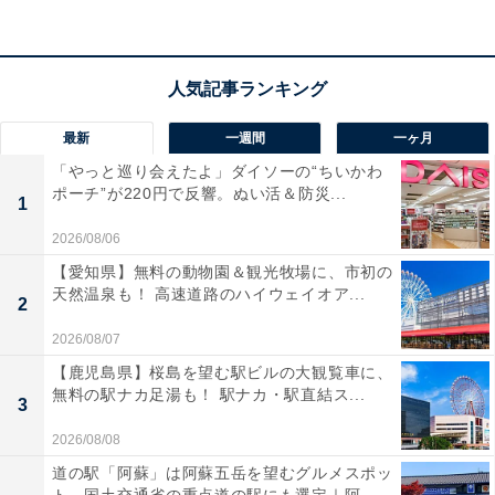
料金
※レンタルフェイスタオル・バスタオル付きプランも選
択可能です。
平日：950円
最新
一週間
一ヶ月
土・日・祝：1100円
「やっと巡り会えたよ」ダイソーの“ちいかわ
ポーチ”が220円で反響。ぬい活＆防災...
宿泊可否
1
2026/08/06
宿泊：不可（日帰り温泉施設のため。ただし、隣接する
【愛知県】無料の動物園＆観光牧場に、市初の
「PICAさがみ湖」での宿泊キャンプとあわせた利用が可
天然温泉も！ 高速道路のハイウェイオア...
2
能です）
2026/08/07
あわせて読みたい
【鹿児島県】桜島を望む駅ビルの大観覧車に、
無料の駅ナカ足湯も！ 駅ナカ・駅直結ス...
【神奈川県の人気温泉】「さがみ湖温泉 うる
3
り」は平日950円で楽しめる相模湖の森に囲
まれた源泉岩風呂とオートロウリュサウナが
2026/08/08
自慢の施設
道の駅「阿蘇」は阿蘇五岳を望むグルメスポッ