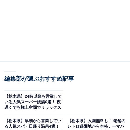
開放感あふれる温浴施設
編集部が選ぶおすすめ記事
【栃木県】24時以降も営業して
いる人気スーパー銭湯6選！ 夜
遅くでも極上空間でリラックス
「さがみ湖温泉 うるり」公式Webサイトより
【栃木県】早朝から営業してい
【栃木県】入園無料も！ 老舗の
る人気スパ・日帰り温泉4選！
レトロ遊園地から本格テーマパ
相模湖の豊かな自然に囲まれた施設で、開放感抜群の