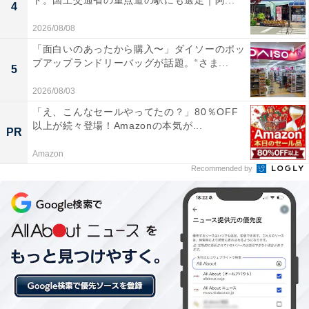
ト。国土交通省の重点道の駅にも選定｜阿...
4
2026/08/08
「面白いのあったから購入〜」ダイソーのポッ
プアップランドリーバッグが話題。“さま...
5
2026/08/03
「え、こんなセールやってたの？」80％OFF
以上が続々登場！Amazonの本気が...
PR
Amazon
Recommended by
「湘南台温泉 らく」は奥湯河原の源泉を堪能でき
る駅近の癒やしスポット