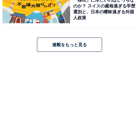
湯河原の湯」が自慢で、ドライサウナ、20度前後の水風
のか？ スイスの厳格過ぎる学歴
選別と、日本の曖昧過ぎる外国
呂も完備。食事処「約念ダイニング」では季節のこだわ
人政策
りメニューも楽しめます。平日880円で利用できます。
営業時間
連載をもっと見る
10:00～翌9:00(入浴は8:00まで)※第3月曜日は休館日
アクセス
所在地：神奈川県藤沢市湘南台2-7-5
アクセス：小田急江ノ島線・相鉄いずみ野線・横浜市営
地下鉄ブルーライン「湘南台駅」西口より徒歩約2分
料金
平日：880円
土・日・祝：980円