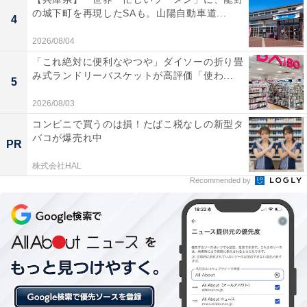
の城下町を再現したSAも。山陽自動車道...
4
あわせて読みたい
2026/08/04
【兵庫県】3公園すべて入園無料！ 40万本の
ひまわりから童話のお城まで…1日中楽しめ
「これ絶対に便利なやつや」ダイソーの折り畳
る個性派公園3選
み式ランドリーバスケットが高評価「使わ...
5
2026/08/03
コンビニで買うのは損！たばこ税なしの新型タ
バコが爆売れ中
PR
株式会社HAL
Recommended by