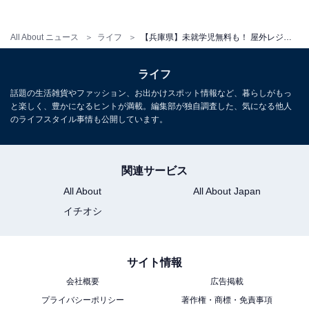
夏は7月1日から9月30日のサマータイム期間中、開始時
間が前倒しになります。プールでひと泳ぎした後、10種
All About ニュース
ライフ
【兵庫県】未就学児無料も！ 屋外レジャープールから、温泉セットの施設まで。プール＆温浴施設3選【2026年7月】
の風呂でゆったり過ごすというセットプランが特に家族
やカップルに人気です。宿泊施設（コテージ等）も備え
ライフ
ており、宿泊者はプール・温泉ともに2割引で利用でき
話題の生活雑貨やファッション、お出かけスポット情報など、暮らしがもっ
と楽しく、豊かになるヒントが満載。編集部が独自調査した、気になる他人
ます。また、乗馬・テニス・アーチェリーなど多彩なア
のライフスタイル事情も公開しています。
クティビティもそろい、1日では足りないほど充実した
施設です。
関連サービス
プール料金（夏期6〜9月）
All About
All About Japan
イチオシ
一般：大人400円 / 中学生以下200円 / 幼児（小学生未
満）：保護者1人につき1名まで無料
高齢者・障がい者：大人250円 / 中学生以下150円
サイト情報
※温泉との共通セット割引あり
会社概要
広告掲載
プライバシーポリシー
著作権・商標・免責事項
営業時間