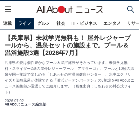
連載
ライフ
グルメ
社会
IT・ビジネス
エンタメ
リサ
【兵庫県】未就学児無料も！ 屋外レジャープ
ールから、温泉セットの施設まで。プール＆
温浴施設3選【2026年7月】
兵庫県の夏は個性豊かなプール＆温浴施設がそろっています。未就学児無
料・スライダー2基の屋外レジャープール「アマラーゴ」、プールと10種の温
泉が同一施設で楽しめる「しあわせの村温泉健康センター」、水中エクササ
イズと炭酸風呂が体験できる「灘浜ガーデンバーデン」の3施設をAll About ニ
ュース編集部が厳選してご紹介します。（画像出典：しあわせの村公式サイ
ト）
2026.07.02
All About ニュース編集部