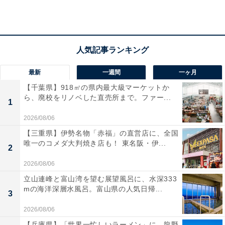
保護者（16歳以上）の付き添い必須。
高齢者（70歳以上）：800円 / 障がい者手帳保持者：健
常者の半額
営業期間・時間
最新
一週間
一ヶ月
2026年7月4日（土）オープン〜9月中旬（予定）、
【千葉県】918㎡の県内最大級マーケットか
ら、廃校をリノベした直売所まで。ファー...
9:00〜18:00（最終入場16:30）
1
※平日を中心に休業日あり。詳細は公式サイトのカレン
2026/08/06
ダーでご確認ください
【三重県】伊勢名物「赤福」の直営店に、全国
唯一のコメダ大判焼き店も！ 東名阪・伊...
2
アクセス
2026/08/06
兵庫県尼崎市扇町43
立山連峰と富山湾を望む展望風呂に、水深333
TEL：06-6430-5311（営業期間外：06-6430-5311）
mの海洋深層水風呂。富山県の人気日帰...
3
「阪神武庫川駅」・「甲子園駅」・「立花駅」より無料
2026/08/06
シャトルバスあり / 駐車場約1000台（無料）
【兵庫県】「世界一忙しいラーメン」に、龍野