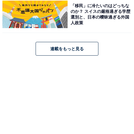
「移民」に冷たいのはどっちな
しあわせの村温泉健康センターのジャングル温泉と植物（画像出典：しあわ
のか？ スイスの厳格過ぎる学歴
せの村公式サイト）
選別と、日本の曖昧過ぎる外国
人政策
神戸市北区にある「しあわせの村温泉健康センター」
は、総面積205ヘクタールという全国屈指の広大な総合
福祉・レクリエーション施設「しあわせの村」内にある
施設です。年中利用できる屋内温水プールと、「ジャン
連載をもっと見る
グル温泉しあわせの湯」と呼ばれる10種類のお風呂を備
えた温泉（単純弱放射能冷鉱泉）が一体となっていま
す。
7月の夏期料金（6〜9月）はプールが大人400円・中学生
以下200円と割安で、小学生未満の幼児は保護者1人につ
き1名まで無料です（2人目以降は中学生以下の料金）。
温泉は大人800円（通年）。プールと温泉のお得なセッ
ト券もあります。