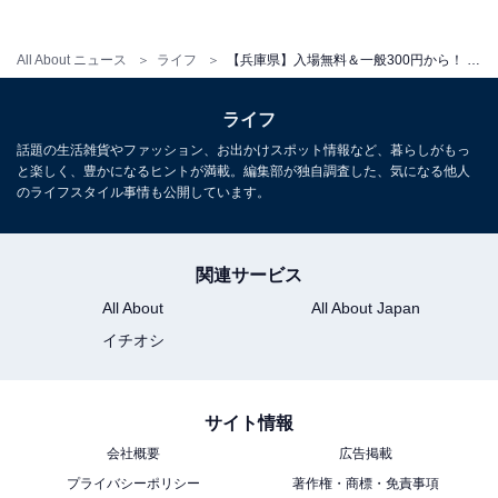
9:00〜17:00（最終入園16:30）
All About ニュース
ライフ
【兵庫県】入場無料＆一般300円から！ 超広大施設から西日本最大級のあじさい園まで…神戸市にある大型公園3選
※あじさい・もみじ散策期間中は早朝・延長開園あり
休園日：毎週水曜（祝日の場合翌日）・年末年始
ライフ
（12/29〜1/3）
話題の生活雑貨やファッション、お出かけスポット情報など、暮らしがもっ
※あじさい散策期間（6/6〜7/12）は無休
と楽しく、豊かになるヒントが満載。編集部が独自調査した、気になる他人
のライフスタイル事情も公開しています。
アクセス
神戸市北区山田町上谷上字長尾1-2
関連サービス
神戸電鉄北鈴蘭台駅から無料送迎バスで約10分 / 三宮バ
All About
All About Japan
スターミナルより市バス25系統（4〜11月の土日祝の
イチオシ
み）
駐車場：乗用車1回700円（6月・11月の土日祝日は1回
900円）
サイト情報
TEL：078-591-0253
会社概要
広告掲載
プライバシーポリシー
著作権・商標・免責事項