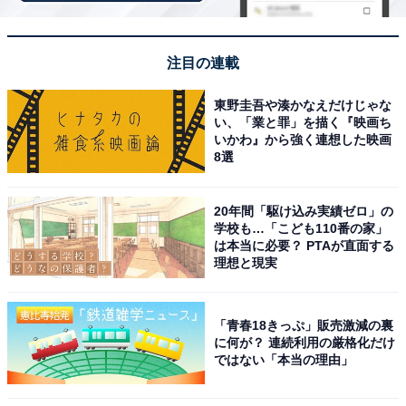
注目の連載
東野圭吾や湊かなえだけじゃな
神戸市立森林植物園
い、「業と罪」を描く『映画ち
いかわ』から強く連想した映画
1940年開園の歴史ある植物園で、六甲山の広大な自然の
8選
中に総面積142.6haの敷地が広がります。日本および世
界各地の樹木約1200種を原産地ごとのゾーンに植栽した
20年間「駆け込み実績ゼロ」の
本格的な樹木植物園で、周辺は瀬戸内海国立公園にも指
学校も…「こども110番の家」
定されています。
は本当に必要？ PTAが直面する
理想と現実
最大の見どころは西日本最大級のあじさい園で、六甲山
の幻の花「シチダンカ」や六甲ブルーの名で知られる
「青春18きっぷ」販売激減の裏
に何が？ 連続利用の厳格化だけ
「ヒメアジサイ」など25種350品種・約5万株が植えられ
ではない「本当の理由」
ています。毎年6月上旬〜7月上旬が見ごろで、2026年は
「植物園のあじさい散策」が6月6日〜7月12日の期間で