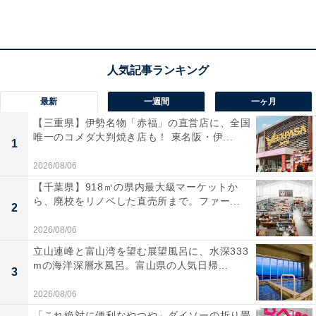
バス66系統で約30分 / JR「神戸駅」から阪急バス150系
統・158系統で約35分 等
駐車場約1600台
TEL：078-743-8000
最新
一週間
一ヶ月
あわせて読みたい
【三重県】伊勢名物「赤福」の直営店に、全国
【兵庫県】3施設すべて入場無料！ 夜景遺産
唯一のコメダ大判焼き店も！ 東名阪・伊...
1
の神戸市役所展望ロビー、人気の工場見
学……無料スポット3選
2026/08/06
【千葉県】918㎡の県内最大級マーケットか
ら、廃校をリノベした直売所まで。ファー...
2
2026/08/06
立山連峰と富山湾を望む展望風呂に、水深333
mの海洋深層水風呂。富山県の人気日帰...
3
2026/08/06
「これ絶対に便利なやつや」ダイソーの折り畳