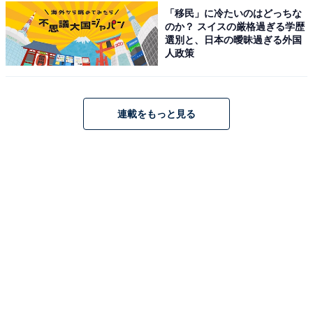
開催中です。
「移民」に冷たいのはどっちな
のか？ スイスの厳格過ぎる学歴
選別と、日本の曖昧過ぎる外国
あじさいのほか、春のツツジ・シャクナゲ・カルミア、
人政策
秋の紅葉と四季折々の自然が楽しめます。スポーツ・レ
クリエーション広場や芝生広場もあり、ハイキングコー
スも整備されているため植物観察から体を動かす楽しみ
連載をもっと見る
まで幅広く対応。弓削牧場の乳製品を使ったメニューが
自慢のカフェも併設されています。神戸市在住65歳以上
の方・神戸市内在住在学の高校生は入園料が無料です。
入園料
大人300円・小人150円
※神戸市在住65歳以上・神戸市内在住在学高校生は無料
年間フリーパス（3園共通）：大人900円・小人450円
開園時間