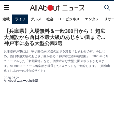
連載
ライフ
グルメ
社会
IT・ビジネス
エンタメ
リサ
【兵庫県】入場無料＆一般300円から！ 超広
大施設から西日本最大級のあじさい園まで…
神戸市にある大型公園3選
兵庫県神戸市には、甲子園の約50倍の広さを誇る「しあわせの村」をはじ
め、西日本最大級のあじさい園がある「神戸市立森林植物園」、2023年にリ
ニューアルした「東遊園地」など、個性豊かな大型公園スポットがありま
す。All About ニュース編集部が厳選した3スポットをご紹介します。（画像出
典：しあわせの村公式サイト）
2026.06.24
All About ニュース編集部