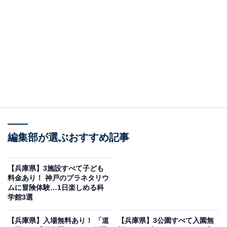
倍にあたる205haという圧倒的な広さを誇ります。入場
無料・駐車場は普通車1日500円（障がい者・1時間以
内・18歳未満の子どもが同乗する場合は無料）のみで、
子どもから大人、高齢の方、障がいのある方まで誰もが
楽しめる施設です。
芝生広場のトリム園地（アスレチック）は無料で遊び放
題。アドベンチャーパーク「ボウケンノモリ」（有
料）、テニスコート、ミニゴルフ、プール、体育館、乗
馬体験・馬事公苑など、スポーツ施設も充実していま
編集部が選ぶおすすめ記事
す。
【兵庫県】3施設すべて子ども
バーベキューサイトやオートキャンプ場（有料・要予
料金あり！ 神戸のプラネタリウ
ムに冒険体験…1日楽しめる科
約）も人気で、手ぶらでアウトドアを満喫できます。遊
学館3選
んだあとは、緑に囲まれた「ジャングル温泉しあわせの
湯」で10種類のお風呂でリフレッシュ（日帰り入浴・大
【兵庫県】入場無料あり！ 「道
【兵庫県】3公園すべて入園無