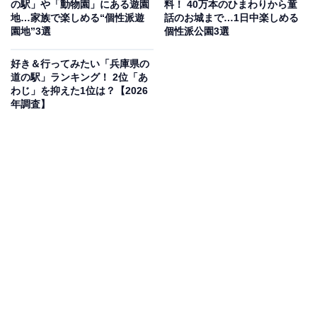
の駅」や「動物園」にある遊園
料！ 40万本のひまわりから童
人800円）。
地…家族で楽しめる“個性派遊
話のお城まで…1日中楽しめる
園地”3選
個性派公園3選
宿泊施設も複数あるため、1泊2日でのんびり過ごす家族
好き＆行ってみたい「兵庫県の
連れにも重宝されています。「しあわせマルシェ」で地
道の駅」ランキング！ 2位「あ
場野菜も購入できます。三宮から車でわずか25分とアク
わじ」を抑えた1位は？【2026
年調査】
セスも良好です。
入場料
無料（駐車場：1日500円 / 障がい者・1時間以内・18歳
未満子ども同乗などの場合は無料）
※温泉・キャンプ場・ボウケンノモリ等の各種施設は別
途有料
アクセス
兵庫県神戸市北区しあわせの村1番1号
「三宮駅」より車で約25分 / 「三宮駅」（各線）から市