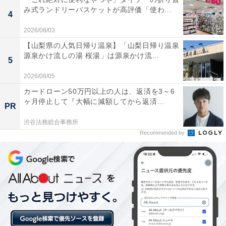
み式ランドリーバスケットが高評価「使わ...
4
2026/08/03
【山梨県の人気日帰り温泉】「山梨日帰り温泉
源泉かけ流しの湯 桜湯」は源泉かけ流...
5
2026/08/05
「神戸市立森林植物園」は大人300円！ 西日本最
カードローン50万円以上の人は、返済を3～6
大級・約5万株のあじさい園
ヶ月停止して『大幅に減額してから返済...
PR
渋谷法務総合事務所
Recommended by