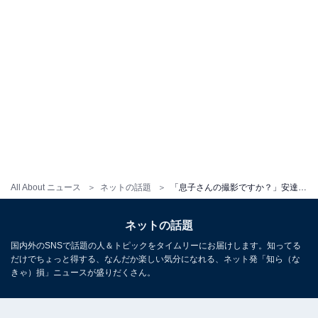
All About ニュース
ネットの話題
「息子さんの撮影ですか？」安達祐実、休日ショットを公開！ 「はたちに見える」「可愛すぎるね」
ネットの話題
国内外のSNSで話題の人＆トピックをタイムリーにお届けします。知ってる
だけでちょっと得する、なんだか楽しい気分になれる、ネット発「知ら（な
きゃ）損」ニュースが盛りだくさん。