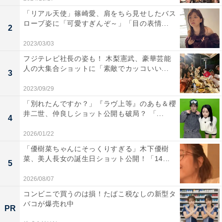
「リアル天使」篠崎愛、肩をちら見せしたバス
ローブ姿に「可愛すぎんぞ～」「目の表情...
2
2023/03/03
フジテレビ社長の姿も！ 木梨憲武、豪華芸能
人の大集合ショットに「素敵でカッコいい...
3
2023/09/29
「別れたんですか？」『ラヴ上等』のあも＆櫻
井二世、仲良しショット公開も破局？ 「...
4
2026/01/22
「優樹菜ちゃんにそっくりすぎる」木下優樹
菜、美人長女の誕生日ショット公開！「14...
5
2026/08/07
コンビニで買うのは損！たばこ税なしの新型タ
バコが爆売れ中
PR