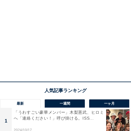
最新
一週間
一ヶ月
「うわすごい豪華メンバー」木梨憲武、ヒロミ
へ「連絡ください！」呼び掛ける。ISS...
1
2024/10/17