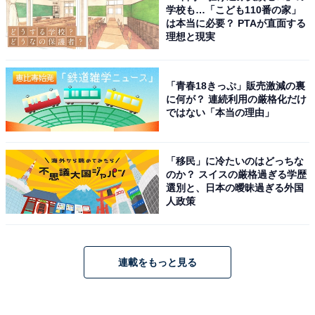
学校も…「こども110番の家」
は本当に必要？ PTAが直面する
理想と現実
「青春18きっぷ」販売激減の裏
に何が？ 連続利用の厳格化だけ
ではない「本当の理由」
「移民」に冷たいのはどっちな
のか？ スイスの厳格過ぎる学歴
選別と、日本の曖昧過ぎる外国
人政策
連載をもっと見る