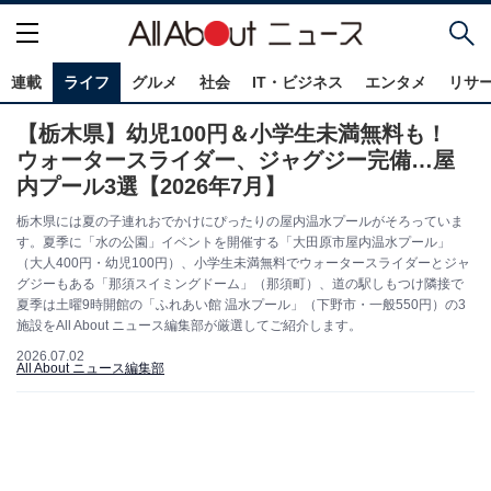
連載
ライフ
グルメ
社会
IT・ビジネス
エンタメ
リサ
【栃木県】幼児100円＆小学生未満無料も！
ウォータースライダー、ジャグジー完備…屋
内プール3選【2026年7月】
栃木県には夏の子連れおでかけにぴったりの屋内温水プールがそろっていま
す。夏季に「水の公園」イベントを開催する「大田原市屋内温水プール」
（大人400円・幼児100円）、小学生未満無料でウォータースライダーとジャ
グジーもある「那須スイミングドーム」（那須町）、道の駅しもつけ隣接で
夏季は土曜9時開館の「ふれあい館 温水プール」（下野市・一般550円）の3
施設をAll About ニュース編集部が厳選してご紹介します。
2026.07.02
All About ニュース編集部