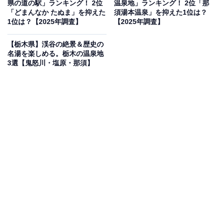
ルの楽しみ方ができます。なお、3日（金）は諸事情に
県の道の駅」ランキング！ 2位
温泉地」ランキング！ 2位「那
「どまんなか たぬま」を抑えた
須湯本温泉」を抑えた1位は？
より「水の公園」中止が決定しています。4日（土）・5
1位は？【2025年調査】
【2025年調査】
日（日）は開催予定です。
【栃木県】渓谷の絶景＆歴史の
名湯を楽しめる。栃木の温泉地
また同サイトで管理する「いきいきプール（黒羽中学校
3選【鬼怒川・塩原・那須】
屋内温水プール）」も大田原市北部で同様に利用可能で
す。営業時間は10:00〜21:00で、毎週火曜日が休館日
（祝日の場合は翌日）、年末年始（12月30日〜1月3日）
も休館です。
料金
大人：400円 / 高校生・大学生：300円 / 小・中学生：
200円 / 幼児：100円
65歳以上（市内在住）：100円 / 障害者手帳持参：100円
（付き添い1名も100円）