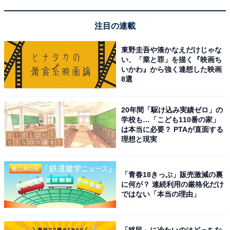
注目の連載
東野圭吾や湊かなえだけじゃな
い、「業と罪」を描く『映画ち
いかわ』から強く連想した映画
8選
20年間「駆け込み実績ゼロ」の
学校も…「こども110番の家」
は本当に必要？ PTAが直面する
理想と現実
「青春18きっぷ」販売激減の裏
に何が？ 連続利用の厳格化だけ
子どもプール（画像出典：那須スイミングドーム公式サイト）
ではない「本当の理由」
那須郡那須町にある「那須スイミングドーム」は、那須
町が運営する町営の屋内温水プールです。25mプール（7
「移民」に冷たいのはどっちな