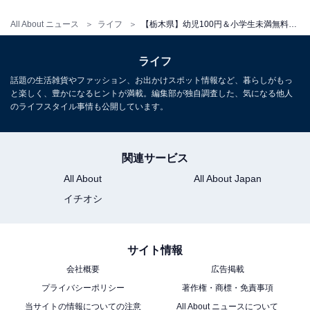
All About ニュース
ライフ
【栃木県】幼児100円＆小学生未満無料も！ ウォータースライダー、ジャグジー完備…屋内プール3選【2026年7月】
料金
大人：500円 / 高校生：300円 / 小・中学生：200円 / 小学
ライフ
生未満：無料（保護者同伴）
話題の生活雑貨やファッション、お出かけスポット情報など、暮らしがもっ
と楽しく、豊かになるヒントが満載。編集部が独自調査した、気になる他人
回数券（12枚つづり）：大人5000円 / 高校生3000円 / 小
のライフスタイル事情も公開しています。
中学生2000円
利用時間
関連サービス
All About
All About Japan
午前の部：9:30〜12:30 / 午後の部：13:30〜20:30（日
イチオシ
曜・祝日は16:30まで）
休館日：原則毎週月曜日
サイト情報
アクセス
会社概要
広告掲載
栃木県那須郡那須町大字寺子乙2584-6
プライバシーポリシー
著作権・商標・免責事項
TEL：0287-72-6788
当サイトの情報についての注意
All About ニュースについて