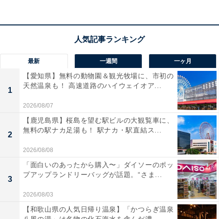
利用時間
10:00〜21:00（12:00・14:00・16:00・18:00の各時10分
間の休憩時間あり）
休館日：毎週火曜日（祝日の場合は翌日）・12月30日〜
最新
一週間
一ヶ月
1月3日
【愛知県】無料の動物園＆観光牧場に、市初の
天然温泉も！ 高速道路のハイウェイオア...
アクセス
1
2026/08/07
栃木県大田原市若草1丁目1480-1
【鹿児島県】桜島を望む駅ビルの大観覧車に、
TEL：0287-24-0778
無料の駅ナカ足湯も！ 駅ナカ・駅直結ス...
2
JR東北新幹線「那須塩原駅」・JR宇都宮線「西那須野
駅」より大田原市営バスで「若草園前」（最寄りのバス
2026/08/08
停）下車
「面白いのあったから購入〜」ダイソーのポッ
プアップランドリーバッグが話題。“さま...
3
あわせて読みたい
2026/08/03
【栃木県】3公園すべて入園無料！ 70種類の
【和歌山県の人気日帰り温泉】「かつらぎ温泉
複合遊具や園内の駄菓子屋も……家族で行き