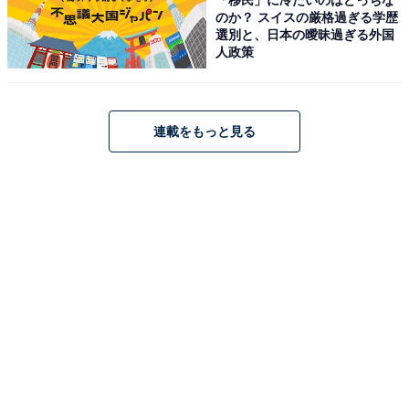
のか？ スイスの厳格過ぎる学歴
コース）のほか、子どもプール・幼児プール・ウォータ
選別と、日本の曖昧過ぎる外国
ースライダー・ジャグジープールを完備し、家族全員で
人政策
楽しめる施設として地元に定着しています。
料金は大人500円・高校生300円・小中学生200円で、小
連載をもっと見る
学生未満は無料（保護者同伴必須・付き添いルールの詳
細は公式サイトをご確認ください）となっており、小さ
な子ども連れにもうれしい設定です。那須高原の避暑地
エリアに位置しており、夏の観光と組み合わせたプール
訪問にも最適です。
入会金・登録料不要で1回券のほか回数券（12枚つづ
り・大人5000円）や6か月券（大人1万5000円）も利用
でき、長期滞在や繰り返し利用にも対応しています。営
業時間は午前9:30〜12:30・午後13:30〜20:30（日曜・祝
日は午後16:30まで）で、原則月曜日が休館日です。