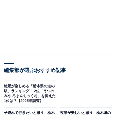
大田原市屋内温水プール※手前は「幼児プール」（画像出典：大田原市温水
プール公式サイト）
大田原市にある「大田原市屋内温水プール（フクシ・エ
ンタープライズ大田原市温水プール）」は、年中利用で
きる屋内温水プールです。料金は大人400円・高校生大
学生300円・小中学生200円・幼児100円と手頃な設定
で、65歳以上の市内在住者は100円、障害者手帳持参の
編集部が選ぶおすすめ記事
方も100円で利用できます。回数券（12枚つづり・大人
4000円）や定期券（1か月・大人4000円）もあり、継続
絶景が楽しめる「栃木県の道の
利用にも便利です。
駅」ランキング！ 2位「うつの
みや ろまんちっく村」を抑えた
1位は？【2025年調査】
夏は「プールが遊び場になる『水の公園』」イベントを
開催予定（2026年7月3日～5日）で、通常とは違うプー
子連れで行きたいと思う「栃木
夜景が美しいと思う「栃木県の