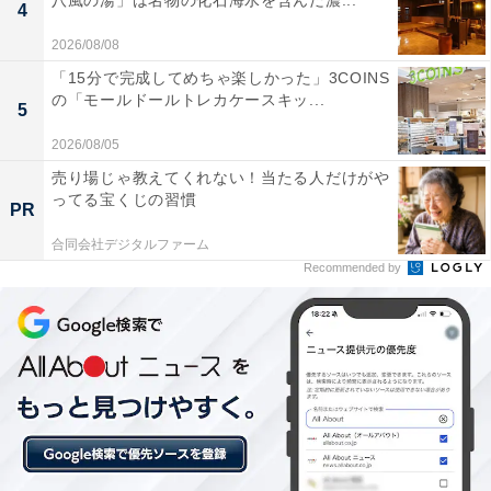
八風の湯」は名物の化石海水を含んだ濃...
たい公園3選
4
2026/08/08
「15分で完成してめちゃ楽しかった」3COINS
の「モールドールトレカケースキッ...
5
2026/08/05
売り場じゃ教えてくれない！当たる人だけがや
ってる宝くじの習慣
PR
合同会社デジタルファーム
Recommended by
「那須スイミングドーム」は小学生未満無料！ 那
須町営のウォータースライダー・ジャグジー付き
温水プール