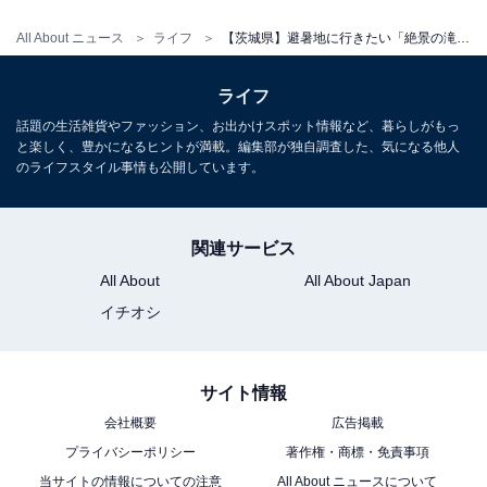
All About ニュース
ライフ
【茨城県】避暑地に行きたい「絶景の滝」3選。新緑に映える名瀑から滝めぐりハイキングまで【2026年7月】
ライフ
話題の生活雑貨やファッション、お出かけスポット情報など、暮らしがもっ
と楽しく、豊かになるヒントが満載。編集部が独自調査した、気になる他人
のライフスタイル事情も公開しています。
関連サービス
「落雲の滝」は夏の花園渓谷ハイキングで！ 北茨
城・花園渓谷の豊かな緑に囲まれた秘境の滝
All About
All About Japan
イチオシ
サイト情報
会社概要
広告掲載
プライバシーポリシー
著作権・商標・免責事項
当サイトの情報についての注意
All About ニュースについて