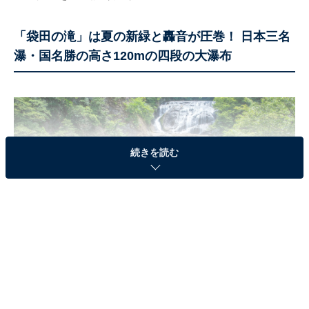
「袋田の滝」は夏の新緑と轟音が圧巻！ 日本三名
瀑・国名勝の高さ120mの四段の大瀑布
続きを読む
袋田の滝（写真はイメージです）