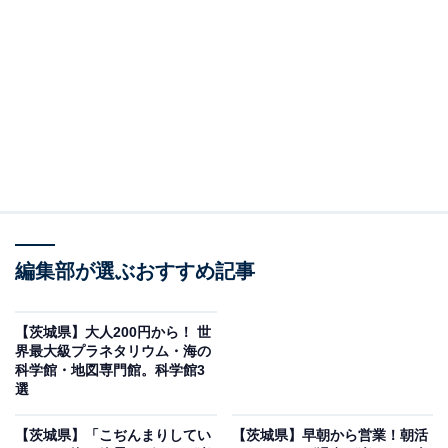
茨城県大子町にある「袋田の滝」は、華厳の滝（栃木
県）・那智の滝（和歌山県）と並ぶ「日本三名瀑」のひ
とつで、国の名勝にも指定されています。高さ120m・幅
73mの大岩壁を四段に流れ落ちる姿から「四度（よど）
の滝」とも呼ばれ、西行法師が「四季に一度ずつ来てみ
なければ真の風趣は味わえない」と絶賛したと伝えられ
ます。
夏は岩肌を覆う新緑が鮮やかに映え、増水した滝の轟音
編集部が選ぶおすすめ記事
が渓谷に響き渡る迫力満点の季節です。涼やかな水しぶ
きを浴びながら間近で大自然を体感できます。
【茨城県】大人200円から！ 世
界最大級プラネタリウム・海の
見学は袋田の滝トンネル（有料）を利用し、観瀑台から
科学館・地図専門館。科学館3
滝を間近に眺められます。第2観瀑台（3つのデッキ）で
選
は四段の全景を一望でき、吊り橋へ渡る通路もありま
【茨城県】「こぢんまりしてい
【茨城県】早朝から営業！朝活
す。また、夜間には「大子来人〜ダイゴライト〜」のラ