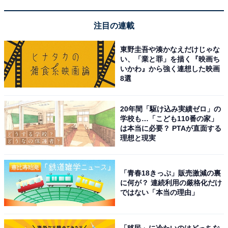
ぷりの清涼感を全身で浴びながら滝の裏側から眺める景
色は格別で、パワースポットとしても人気があります。
注目の連載
袋田の滝から車で約15分の距離にあり、セットで訪れる
東野圭吾や湊かなえだけじゃな
方も多い定番コースです。
い、「業と罪」を描く『映画ち
いかわ』から強く連想した映画
滝に隣接する「もみじ苑」では、夏季限定の特許流しそ
8選
うめん（4月29日〜）や自家製天然氷のかき氷（夏
季）、常陸秋蕎麦を使った石臼挽き蕎麦、自家焙煎珈琲
20年間「駆け込み実績ゼロ」の
学校も…「こども110番の家」
などが楽しめます。滝を眺めながら食事や甘味を味わえ
は本当に必要？ PTAが直面する
る極上のひとときが過ごせます。夏場の定休日は原則毎
理想と現実
水曜日ですが、臨時休業があるため訪問前に公式サイト
のカレンダーで要確認です。
「青春18きっぷ」販売激減の裏
に何が？ 連続利用の厳格化だけ
料金・営業時間（もみじ苑）
ではない「本当の理由」
滝の見学：無料（もみじ苑私有地内のため、営業時間内
に入苑のこと）
「移民」に冷たいのはどっちな