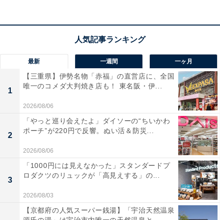
最新
一週間
一ヶ月
【三重県】伊勢名物「赤福」の直営店に、全国
唯一のコメダ大判焼き店も！ 東名阪・伊...
1
2026/08/06
「やっと巡り会えたよ」ダイソーの“ちいかわ
ポーチ”が220円で反響。ぬい活＆防災...
2
2026/08/06
「1000円には見えなかった」スタンダードプ
「月待の滝」は夏に流しそうめん・かき氷も楽し
ロダクツのリュックが「高見えする」の...
3
める！ 滝の裏側をくぐれる珍しい「裏見の滝」
2026/08/03
【京都府の人気スーパー銭湯】「宇治天然温泉