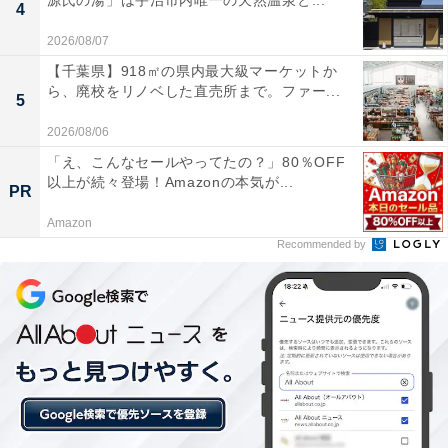
源氏の湯」は宇治市内唯一の天然温泉と...
4
2026/08/07
【千葉県】918㎡の県内最大級マーケットか
ら、廃校をリノベした直売所まで。ファー...
5
2026/08/06
「え、こんなセールやってたの？」80％OFF
以上が続々登場！Amazonの本気が...
PR
Amazon
Recommended by
月待の滝（写真はイメージです）
茨城県大子町にある「月待の滝（つきまちのたき）」
は、滝の裏側に回り込んでくぐり抜けられる「裏見の
滝」として知られる珍しい滝です。
奥久慈の山々に囲まれた自然の中、マイナスイオンたっ