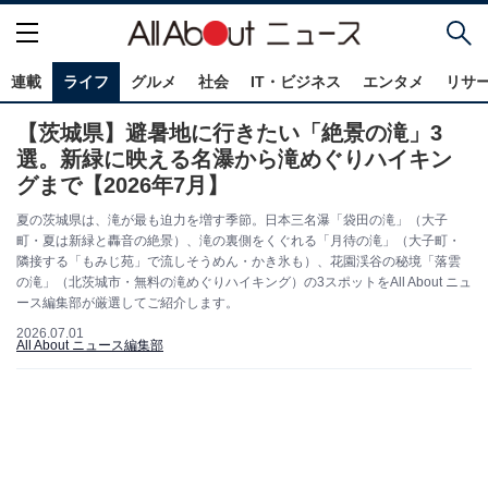
連載
ライフ
グルメ
社会
IT・ビジネス
エンタメ
リサ
【茨城県】避暑地に行きたい「絶景の滝」3
選。新緑に映える名瀑から滝めぐりハイキン
グまで【2026年7月】
夏の茨城県は、滝が最も迫力を増す季節。日本三名瀑「袋田の滝」（大子
町・夏は新緑と轟音の絶景）、滝の裏側をくぐれる「月待の滝」（大子町・
隣接する「もみじ苑」で流しそうめん・かき氷も）、花園渓谷の秘境「落雲
の滝」（北茨城市・無料の滝めぐりハイキング）の3スポットをAll About ニュ
ース編集部が厳選してご紹介します。
2026.07.01
All About ニュース編集部