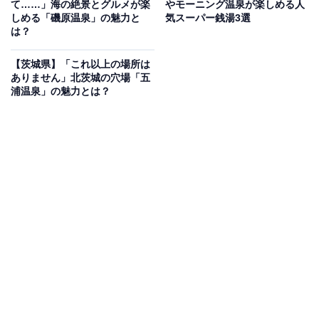
て……」海の絶景とグルメが楽
やモーニング温泉が楽しめる人
イトアップイベントが開催されることもあり、昼とは異
しめる「磯原温泉」の魅力と
気スーパー銭湯3選
は？
なる幻想的な表情も楽しめます。
【茨城県】「これ以上の場所は
料金
ありません」北茨城の穴場「五
浦温泉」の魅力とは？
トンネル利用料：大人500円・子供300円（20名以上団
体：大人400円・子供100円）
※大人は中学生を除く15歳以上、子供は小中学生
開館時間
5月〜10月：8:00〜18:00 / 11月：8:00〜17:00 / 12月〜4
月：9:00〜17:00（無休）
アクセス
茨城県久慈郡大子町袋田
TEL：0295-72-0285（大子町観光協会）