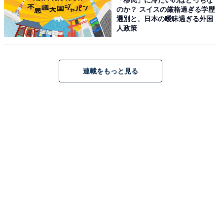
のか？ スイスの厳格過ぎる学歴
営業時間：10:30〜17:00（LO 16:00）
選別と、日本の曖昧過ぎる外国
定休日：水曜日（夏場も原則毎水曜定休、臨時休業あ
人政策
り）
※休業日は入口が閉鎖され、滝の見学もできません。ま
た川遊びは禁止されています
連載をもっと見る
アクセス
茨城県久慈郡大子町川山1369-1
TEL：0295-72-3993（もみじ苑）
常磐道「那珂」ICからR118経由で約60分 / JR水郡線「常
陸大子駅」からタクシー約11分