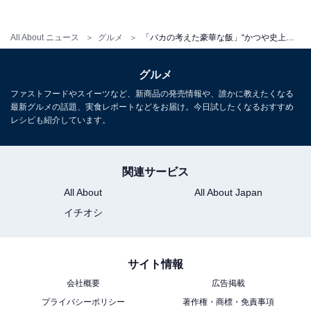
All About ニュース
グルメ
「バカの考えた豪華な飯」“かつや史上、最も豪快な生姜焼き”に注目集まる！ 「はい、勝ち確定」
グルメ
ファストフードやスイーツなど、新商品の発売情報や、誰かに教えたくなる
最新グルメの話題、実食レポートなどをお届け。今日試したくなるおすすめ
レシピも紹介しています。
関連サービス
All About
All About Japan
イチオシ
サイト情報
会社概要
広告掲載
プライバシーポリシー
著作権・商標・免責事項