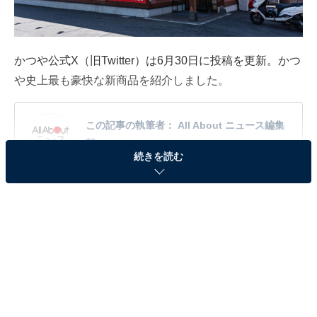
かつや公式X（旧Twitter）は6月30日に投稿を更新。かつ
や史上最も豪快な新商品を紹介しました。
この記事の執筆者：
All About ニュース編集
部
続きを読む
「All About ニュース」は、ネットの話題から世の中の動きまで、暮
らしの中にあふれる「なぜ？」「どうして？」を分かりやすく伝え
るAll About発のニュースメディアです。お金や仕事、恋愛、ITに関
...続きを読む
する疑問に対して専門家が分かりやすく回答するほか、エンタメ情
報やSNSで話題のトピックスを紹介しています。
※本記事で紹介している商品の購入やサービスの利用により、売上の一部が
オールアバウトに還元されることがあります。
「丼にする必要ある？感すごい」