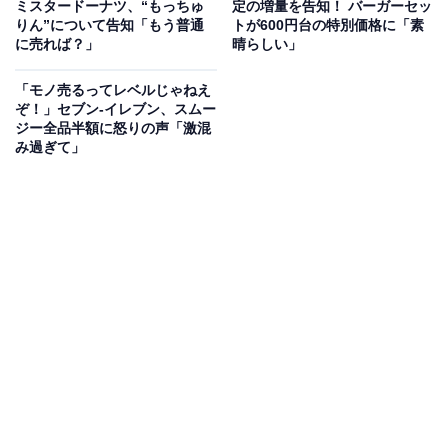
ミスタードーナツ、“もっちゅ
定の増量を告知！ バーガーセッ
りん”について告知「もう普通
トが600円台の特別価格に「素
に売れば？」
晴らしい」
「モノ売るってレベルじゃねえ
ぞ！」セブン-イレブン、スムー
ジー全品半額に怒りの声「激混
み過ぎて」
海鮮丼も発売中！
また、6月26日からは期間限定で「海鮮三種とロースの
醤油カツ丼」「海鮮三種とロースの醤油カツ定食」も販
売しているかつや。新商品発表のペースが速いことか