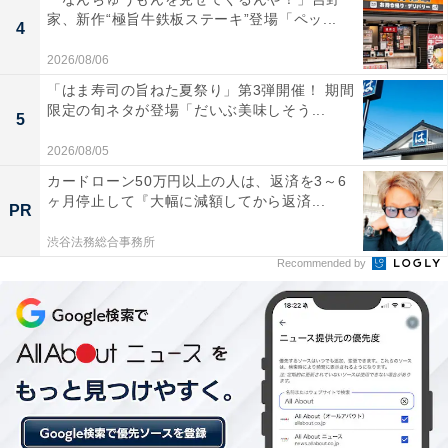
🗓️7月3日(金)スタートです📣
家、新作“極旨牛鉄板ステーキ”登場「ペッ...
4
＼
pic.twitter.com/jn534yIzSX
2026/08/06
— 全力飯。かつや【公式】🥢 (@katsuya__corp)
「はま寿司の旨ねた夏祭り」第3弾開催！ 期間
限定の旬ネタが登場「だいぶ美味しそう...
June 30, 2026
5
2026/08/05
カードローン50万円以上の人は、返済を3～6
ヶ月停止して『大幅に減額してから返済...
PR
渋谷法務総合事務所
Recommended by
【松のや】とんかつ丼からあげセット≪3種30食≫ロース
とんかつ、ヒレカツ丼、鶏もも唐揚げ
Amazonで見る