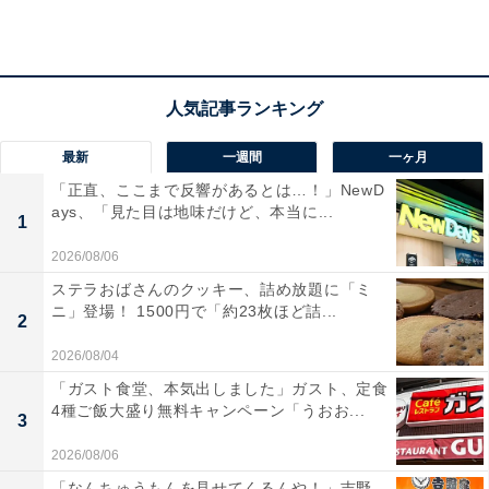
ら、「あれ？海鮮のやつ終わるの早すぎんか？」「先週
変わったばっかじゃなかったっけ…まぁ食うけどw」
「海鮮まだ食べてないのにもう次が来るんですか？」な
どの声も寄せられました。
最新
一週間
一ヶ月
かつや史上、最も豪快な生姜焼き！！
「正直、ここまで反響があるとは…！」NewD
ays、「見た目は地味だけど、本当に...
1
＼＼＼｜｜｜／／／
大判豚の生姜焼きと
2026/08/06
チキンカツの合い盛り
ステラおばさんのクッキー、詰め放題に「ミ
ニ」登場！ 1500円で「約23枚ほど詰...
／／／｜｜｜＼＼＼
2
2026/08/04
かつやが本気で挑んだジャンボサイズの生姜焼き🔥
「ガスト食堂、本気出しました」ガスト、定食
夏バテなんて言わせない、全力飯の登場です。
4種ご飯大盛り無料キャンペーン「うおお...
3
2026/08/06
／
「なんちゅうもんを見せてくるんや！」吉野