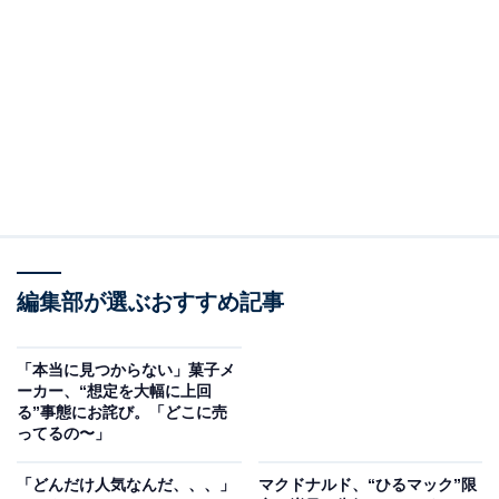
同アカウントは「かつや史上、最も豪快な生姜焼
き！！」とつづり、写真を1枚載せています。大判豚の
生姜焼きとチキンカツを合わせた合い盛り丼という新商
品です。ジャンボサイズに仕上げた一品とのこと。7月3
日からの期間限定発売で、ダブルが890円（税込979
円）、トリプルが990円（税込1089円）で展開します。
さらに「かつやが本気で挑んだジャンボサイズの生姜焼
き 夏バテなんて言わせない、全力飯の登場です」とも
つづり、期待が高まる告知文です。
編集部が選ぶおすすめ記事
コメントでは、「またわんぱくな」「『かつや史上、最
「本当に見つからない」菓子メ
も◯◯』はガチ！」「はい、勝ち確定」「相変わらずバ
ーカー、“想定を大幅に上回
カの考えた豪華な飯で好きすぎる」「丼にする必要あ
る”事態にお詫び。「どこに売
ってるの〜」
る？感すごい」などの声が上がりました。
「どんだけ人気なんだ、、、」
マクドナルド、“ひるマック”限