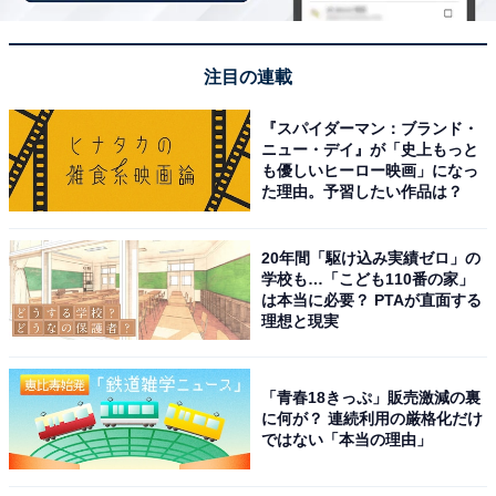
次ページ
かつやの海鮮丼も見る！
注目の連載
『スパイダーマン：ブランド・
ニュー・デイ』が「史上もっと
も優しいヒーロー映画」になっ
た理由。予習したい作品は？
20年間「駆け込み実績ゼロ」の
学校も…「こども110番の家」
は本当に必要？ PTAが直面する
理想と現実
「青春18きっぷ」販売激減の裏
に何が？ 連続利用の厳格化だけ
ではない「本当の理由」
こちらもおすすめ
「事故レベル…」セブン-イレブン、新登場の