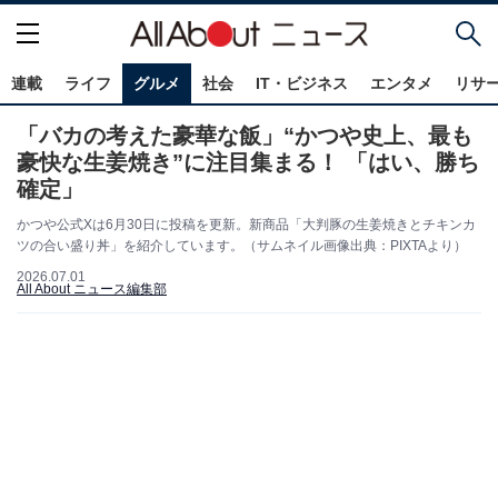
連載
ライフ
グルメ
社会
IT・ビジネス
エンタメ
リサ
「バカの考えた豪華な飯」“かつや史上、最も
豪快な生姜焼き”に注目集まる！ 「はい、勝ち
確定」
かつや公式Xは6月30日に投稿を更新。新商品「大判豚の生姜焼きとチキンカ
ツの合い盛り丼」を紹介しています。（サムネイル画像出典：PIXTAより）
2026.07.01
All About ニュース編集部