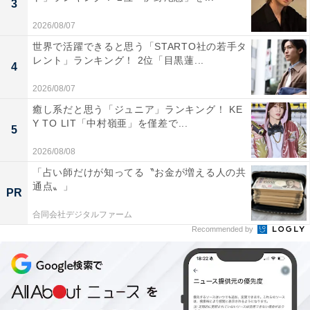
3
と、バラエティ番組などで見せる親しみやすくハツラツ
2026/08/07
とした明るいキャラクターも魅力的。Z世代の女性にと
世界で活躍できると思う「STARTO社の若手タ
って唯一無二の「かわいい」アイコンとして、堂々の首
レント」ランキング！ 2位「目黒蓮...
4
位に輝きました。
2026/08/07
癒し系だと思う「ジュニア」ランキング！ KE
この記事の執筆者：
All About ニュース編集
Y TO LIT「中村嶺亜」を僅差で...
5
部
2026/08/08
「All About ニュース」は、ネットの話題から世の中の動きまで、暮
「占い師だけが知ってる〝お金が増える人の共
らしの中にあふれる「なぜ？」「どうして？」を分かりやすく伝え
通点〟」
るAll About発のニュースメディアです。お金や仕事、恋愛、ITに関
...続きを読む
PR
する疑問に対して専門家が分かりやすく回答するほか、エンタメ情
合同会社デジタルファーム
報やSNSで話題のトピックスを紹介しています。
Recommended by
5位までの全ランキング結果を見
次ページ
る