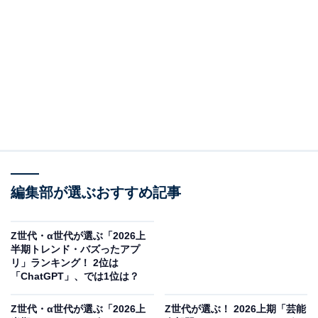
2位は、数多くのドラマや映画、CMに引っ張りだこの俳
優の今田美桜さんでした。
大きな瞳と愛らしい笑顔が特徴的で、その圧倒的なビジ
ュアルの美しさと可愛らしさが多くのZ世代の女性から
編集部が選ぶおすすめ記事
「本当にかわいい」「憧れの顔」として熱い支持を集め
ました。
Z世代・α世代が選ぶ「2026上
半期トレンド・バズったアプ
リ」ランキング！ 2位は
「ChatGPT」、では1位は？
Z世代・α世代が選ぶ「2026上
Z世代が選ぶ！ 2026上期「芸能