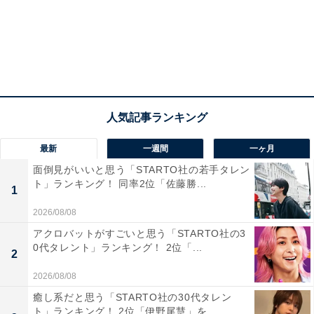
View this post on Instagram
最新
一週間
一ヶ月
面倒見がいいと思う「STARTO社の若手タレン
ト」ランキング！ 同率2位「佐藤勝...
1
2026/08/08
アクロバットがすごいと思う「STARTO社の3
1位は、圧倒的な支持を獲得した俳優の橋本環奈さんで
0代タレント」ランキング！ 2位「...
2
した。
2026/08/08
癒し系だと思う「STARTO社の30代タレン
誰が見ても完璧なかわいらしすぎる容姿はもちろんのこ
ト」ランキング！ 2位「伊野尾慧」を...