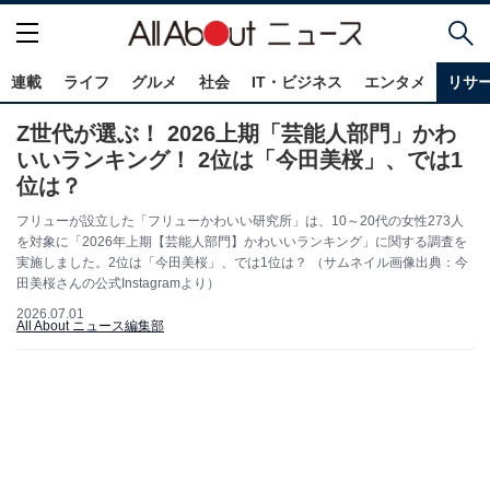
連載
ライフ
グルメ
社会
IT・ビジネス
エンタメ
リサ
Z世代が選ぶ！ 2026上期「芸能人部門」かわ
いいランキング！ 2位は「今田美桜」、では1
位は？
フリューが設立した「フリューかわいい研究所」は、10～20代の女性273人
を対象に「2026年上期【芸能人部門】かわいいランキング」に関する調査を
実施しました。2位は「今田美桜」、では1位は？ （サムネイル画像出典：今
田美桜さんの公式Instagramより）
2026.07.01
All About ニュース編集部