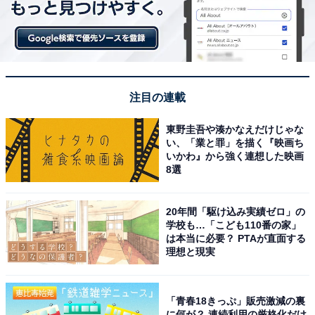
注目の連載
東野圭吾や湊かなえだけじゃな
い、「業と罪」を描く『映画ち
いかわ』から強く連想した映画
8選
20年間「駆け込み実績ゼロ」の
学校も…「こども110番の家」
こちらもおすすめ
は本当に必要？ PTAが直面する
Z世代・α世代が選ぶ「2026上半期トレンド・バ
理想と現実
ズった人」ランキング！ 2位は「都（みや
こ）」、では1位は？
「青春18きっぷ」販売激減の裏
に何が？ 連続利用の厳格化だけ