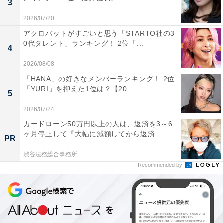
3
2026/07/20
この記事の執筆者：
All About ニュース編集
アクロバットがすごいと思う「STARTO社の3
部
0代タレント」ランキング！ 2位「...
4
「All About ニュース」は、ネットの話題から世の中の動きまで、暮
2026/08/08
らしの中にあふれる「なぜ？」「どうして？」を分かりやすく伝え
るAll About発のニュースメディアです。お金や仕事、恋愛、ITに関
...続きを読む
「HANA」の好きなメンバーランキング！ 2位
する疑問に対して専門家が分かりやすく回答するほか、エンタメ情
「YURI」を抑えた1位は？【20...
5
報やSNSで話題のトピックスを紹介しています。
2026/07/24
5位までの全ランキング結果を見
次ページ
カードローン50万円以上の人は、返済を3～6
る
ヶ月停止して『大幅に減額してから返済...
PR
渋谷法務総合事務所
Recommended by