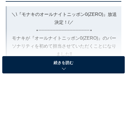
＼\『モナキのオールナイトニッポン0(ZERO)』放送
決定！/／
⋆┈┈┈┈┈┈┈┈┈┈┈┈┈┈┈┈┈┈⋆
モナキが『オールナイトニッポン0(ZERO)』のパー
ソナリティを初めて担当させていただくことになり
ました‼
続きを読む
■放送日時
2026年7月6日（月）
27時～28時30分 生放送…
pic.twitter.com/8EHBMNOFWE
— モナキ (@monaki_official)
July 1, 2026
2位は、SNSを中心に話題を集めている4人組のボーイズ