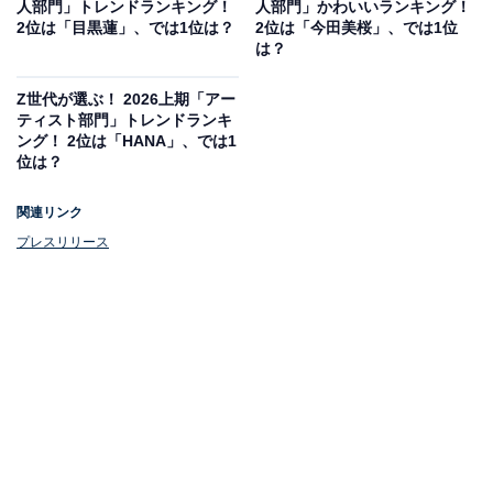
人部門」トレンドランキング！
人部門」かわいいランキング！
2位は「目黒蓮」、では1位は？
2位は「今田美桜」、では1位
は？
Z世代が選ぶ！ 2026上期「アー
1位：M!LK
ティスト部門」トレンドランキ
ング！ 2位は「HANA」、では1
位は？
関連リンク
プレスリリース
View this post on Instagram