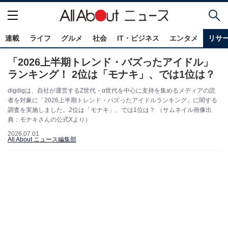
連載
ライフ
グルメ
社会
IT・ビジネス
エンタメ
リサ
「2026上半期トレンド・バズったアイドル」
ランキング！ 2位は「モナキ」、では1位は？
digdigは、自社が運営するZ世代・α世代を中心に支持を集めるメディアの読
者を対象に「2026上半期トレンド・バズったアイドルランキング」に関する
調査を実施しました。2位は「モナキ」、では1位は？ （サムネイル画像出
典：モナキさんの公式Xより）
2026.07.01
All About ニュース編集部