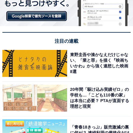
注目の連載
東野圭吾や湊かなえだけじゃな
い、「業と罪」を描く『映画ち
こちらもおすすめ
いかわ』から強く連想した映画
Z世代・α世代が選ぶ「2026上半期トレンド・バ
8選
ズった人」ランキング！ 2位は「都（みや
こ）」、では1位は？
20年間「駆け込み実績ゼロ」の
学校も…「こども110番の家」
は本当に必要？ PTAが直面する
理想と現実
「青春18きっぷ」販売激減の裏
に何が？ 連続利用の厳格化だけ