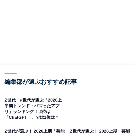
グループ「モナキ」でした。
「ファンとの距離が近くて切り抜きがよく回ってく
る！」といった声や、「クセになる、今までにないタイ
プで流れてきたら見ちゃう」などのコメントが寄せられ
ました。TikTokなどを起点に独自の魅力を放ち、多くの
若年層の心を掴んでいます。
編集部が選ぶおすすめ記事
Z世代・α世代が選ぶ「2026上
半期トレンド・バズったアプ
リ」ランキング！ 2位は
「ChatGPT」、では1位は？
Z世代が選ぶ！ 2026上期「芸能
Z世代が選ぶ！ 2026上期「芸能