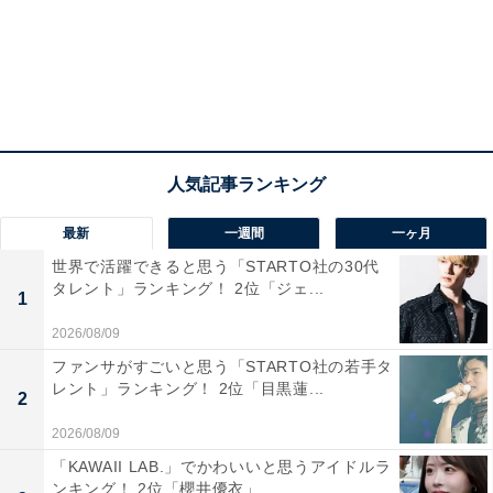
最新
一週間
一ヶ月
1位は、今期さまざまな部門でトレンドを席巻している
世界で活躍できると思う「STARTO社の30代
ダンスボーカルグループ、「M!LK」でした。
タレント」ランキング！ 2位「ジェ...
1
2026/08/09
「曲がキャッチーで凄いなっていうイメージ！」との声
ファンサがすごいと思う「STARTO社の若手タ
が集まり、ショート動画を中心に楽曲や振り付けが大バ
レント」ランキング！ 2位「目黒蓮...
2
ズり。SNSを通じて若年層の間で急速に浸透を広げ、今
2026/08/09
回のランキングでも圧倒的な強さを見せて首位を獲得し
「KAWAII LAB.」でかわいいと思うアイドルラ
ました。
ンキング！ 2位「櫻井優衣」...