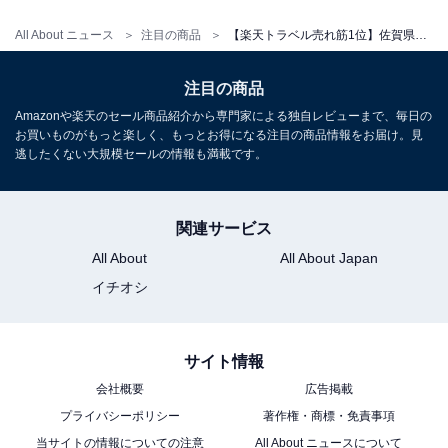
All About ニュース
注目の商品
【楽天トラベル売れ筋1位】佐賀県「嬉野温泉 ホテル華翠苑」は日本三大美肌の湯を堪能できる宿【7月4日】
注目の商品
Amazonや楽天のセール商品紹介から専門家による独自レビューまで、毎日の
お買いものがもっと楽しく、もっとお得になる注目の商品情報をお届け。見
逃したくない大規模セールの情報も満載です。
関連サービス
All About
All About Japan
イチオシ
サイト情報
会社概要
広告掲載
プライバシーポリシー
著作権・商標・免責事項
当サイトの情報についての注意
All About ニュースについて