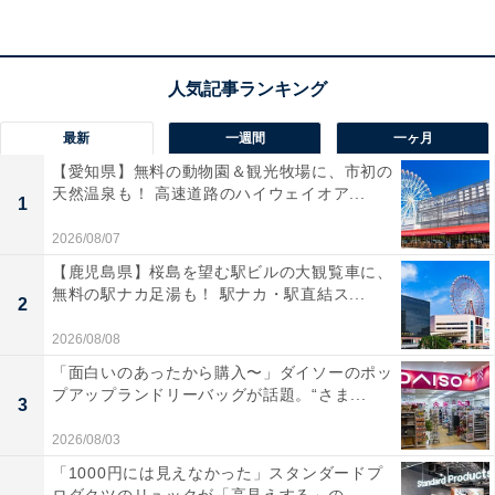
景色を望む洗練されたモダンな空間です。
宿泊者からは「温泉は肌がツルツルになる泉質で、とて
も気持ち良かったです」「朝食も夕食も美味しくいただ
きました！」という声があがっています。名高き美肌の
最新
一週間
一ヶ月
湯を絶景とともに楽しみたい人や、佐賀の美食を味わい
【愛知県】無料の動物園＆観光牧場に、市初の
天然温泉も！ 高速道路のハイウェイオア...
たい人におすすめの宿です。
1
2026/08/07
あわせて読みたい
【鹿児島県】桜島を望む駅ビルの大観覧車に、
【古湯温泉の人気ホテル】「古湯温泉 つかさ
無料の駅ナカ足湯も！ 駅ナカ・駅直結ス...
2
旅館」は源泉100％掛け流しのぬる湯とこだ
わりの和会席を堪能できる宿
2026/08/08
「面白いのあったから購入〜」ダイソーのポッ
※掲載されている情報は記事公開時のものです。あらか
プアップランドリーバッグが話題。“さま...
3
じめご了承ください。また、記事中の宿泊プランを予約
2026/08/03
すると、売上の一部がオールアバウトに還元されること
「1000円には見えなかった」スタンダードプ
があります。