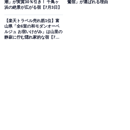
潮」が実質30％引き！ 千鳥ヶ
鶯宿」が選ばれる理由
浜の絶景が広がる宿【7月3日】
【楽天トラベル売れ筋1位】富
山県「全6室の和モダンオーベ
ルジュ お宿いけがみ」は山里の
静寂に佇む隠れ家的な宿【7月2
楽天トラベルでホテルを見る
日】
この宿泊施設のおすすめポイントは？
嬉野温泉にある「嬉野温泉 ホテル華翠苑」は、日本三大
美肌の湯を堪能できる宿。最上階からの景色が素晴らし
い空中露天風呂や大浴場で、とろとろの湯を満喫できま
す。夕食は佐賀牛や新鮮な海の幸を味わう会席料理、朝
食は名物「温泉湯豆腐」が人気。客室は街並みや自然の