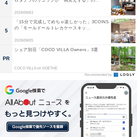
ロダクツのリュックが「高見えする」の...
4
2026/08/03
この記事の執筆者：
All About ニュース 旅行
「15分で完成してめちゃ楽しかった」3COINS
部
の「モールドールトレカケースキッ...
5
全国の人気ホテルから今泊まりたい宿を厳選してご紹介。日々更新
2026/08/05
される売れ筋ランキングや、見逃せないセール・キャンペーン情報
など、お得に旅を楽しむための秘けつが満載です。さらに、ここで
シェア別荘「COCO VILLA Owners」3選
...続きを読む
しか読めない独自コンテンツも充実。編集部員による宿泊レビュー
PR
では、公式Webサイトだけでは分からないリアルな様子を紹介しま
す。
COCO VILLA on GOETHE
こちらもおすすめ
Recommended by
【楽天トラベルセール】大分県「くじゅう高原
温泉 レゾネイトクラブくじゅう」が今だけ特別
価格に！ 全国屈指の星空スポットを満喫【7月4
日】