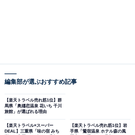
編集部が選ぶおすすめ記事
【楽天トラベル売れ筋1位】群
馬県「奥嬬恋温泉 花いち 干川
旅館」が選ばれる理由
嬉野温泉 ホテル華翠苑（画像出典：楽天トラベル）
「佐賀県の100～51室のホテル・旅館」で1位を獲得して
【楽天トラベル×スーパー
【楽天トラベル売れ筋1位】岩
DEAL】三重県「味の宿 みち
手県「鶯宿温泉 ホテル森の風
いるのは、「嬉野温泉 ホテル華翠苑」です。