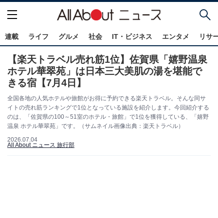
連載
ライフ
グルメ
社会
IT・ビジネス
エンタメ
リサ
【楽天トラベル売れ筋1位】佐賀県「嬉野温泉
ホテル華翠苑」は日本三大美肌の湯を堪能で
きる宿【7月4日】
全国各地の人気ホテルや旅館がお得に予約できる楽天トラベル。そんな同サ
イトの売れ筋ランキングで1位となっている施設を紹介します。今回紹介する
のは、「佐賀県の100～51室のホテル・旅館」で1位を獲得している、「嬉野
温泉 ホテル華翠苑」です。（サムネイル画像出典：楽天トラベル）
2026.07.04
All About ニュース 旅行部