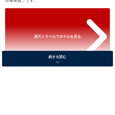
ル華翠苑」です。
楽天トラベルでホテルを見る
続きを読む
※以下のセール情報は2026年7月4日13時現在のもので
す。料金の変更、満室の場合もあります。
※本記事で紹介している商品の購入やサービスの利用により、売上の一部が
オールアバウトに還元されることがあります。
「嬉野温泉 ホテル華翠苑」は空中露天風呂や大浴
場が魅力