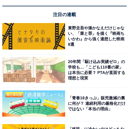
注目の連載
東野圭吾や湊かなえだけじゃな
い、「業と罪」を描く『映画ち
いかわ』から強く連想した映画
8選
20年間「駆け込み実績ゼロ」の
学校も…「こども110番の家」
は本当に必要？ PTAが直面する
理想と現実
「青春18きっぷ」販売激減の裏
に何が？ 連続利用の厳格化だけ
ではない「本当の理由」
「移民」に冷たいのはどっちな