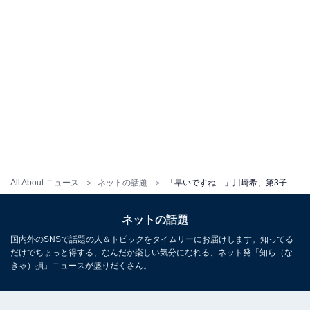
All About ニュース
ネットの話題
「早いですね…」川崎希、第3子の“1才記念”家族旅行ショット公開！ 「お兄ちゃんはお疲れかな？」
ネットの話題
国内外のSNSで話題の人＆トピックをタイムリーにお届けします。知ってる
だけでちょっと得する、なんだか楽しい気分になれる、ネット発「知ら（な
きゃ）損」ニュースが盛りだくさん。