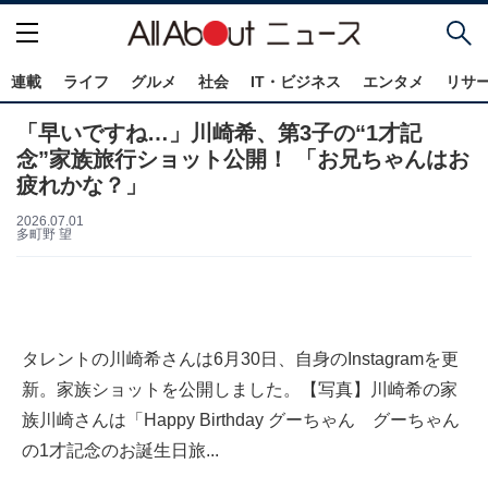
連載
ライフ
グルメ
社会
IT・ビジネス
エンタメ
リサ
「早いですね…」川崎希、第3子の“1才記
念”家族旅行ショット公開！ 「お兄ちゃんはお
疲れかな？」
2026.07.01
多町野 望
タレントの川崎希さんは6月30日、自身のInstagramを更
新。家族ショットを公開しました。【写真】川崎希の家
族川崎さんは「Happy Birthday グーちゃん グーちゃん
の1才記念のお誕生日旅...