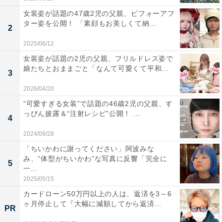
女装姿が話題の47歳2児の父親、ビフォーアフ
ター姿を公開！ 「素顔もお美しくて納...
2
2025/06/12
女装姿が話題の2児の父親、フリルドレス姿で
娘たちとおままごと「なんて可愛くて平和...
3
2026/04/20
“可愛すぎる女装”で話題の46歳2児の父親、す
っぴん披露＆“注射レシピ”公開！ ...
4
2024/09/28
「ちいかわに謝ってください」阿波みな
み、“体型がちいかわ”な写真に反響「完全に
5
一...
2025/05/15
カードローン50万円以上の人は、返済を3～6
ヶ月停止して『大幅に減額してから返済...
PR