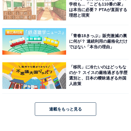
学校も…「こども110番の家」
は本当に必要？ PTAが直面する
理想と現実
「青春18きっぷ」販売激減の裏
に何が？ 連続利用の厳格化だけ
ではない「本当の理由」
「移民」に冷たいのはどっちな
のか？ スイスの厳格過ぎる学歴
選別と、日本の曖昧過ぎる外国
人政策
連載をもっと見る