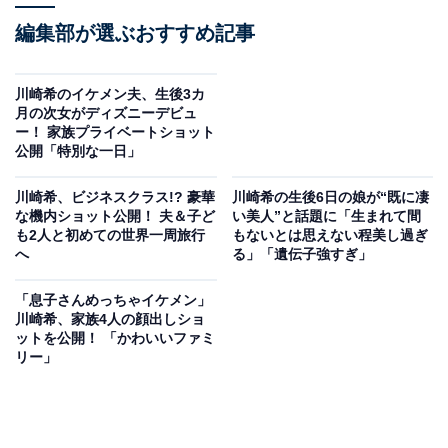
編集部が選ぶおすすめ記事
川崎希のイケメン夫、生後3カ
月の次女がディズニーデビュ
ー！ 家族プライベートショット
公開「特別な一日」
川崎希、ビジネスクラス!? 豪華
川崎希の生後6日の娘が“既に凄
な機内ショット公開！ 夫＆子ど
い美人”と話題に「生まれて間
も2人と初めての世界一周旅行
もないとは思えない程美し過ぎ
へ
る」「遺伝子強すぎ」
「息子さんめっちゃイケメン」
川崎希、家族4人の顔出しショ
ットを公開！ 「かわいいファミ
リー」