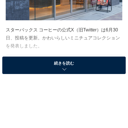
スターバックス コーヒーの公式X（旧Twitter）は6月30
日、投稿を更新。かわいらしいミニチュアコレクション
を発表しました。
続きを読む
この記事の執筆者：
All About ニュース編集
部
「All About ニュース」は、ネットの話題から世の中の動きまで、暮
らしの中にあふれる「なぜ？」「どうして？」を分かりやすく伝え
るAll About発のニュースメディアです。お金や仕事、恋愛、ITに関
...続きを読む
する疑問に対して専門家が分かりやすく回答するほか、エンタメ情
報やSNSで話題のトピックスを紹介しています。
※本記事で紹介している商品の購入やサービスの利用により、売上の一部が
オールアバウトに還元されることがあります。
「400 Starsで交換いただけます」