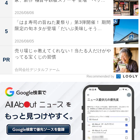
家、新作“極旨牛鉄板ステーキ”登場「ペッ...
スターバックス®…
pic.twitter.com/gv36JrPpPB
4
2026/08/06
— スターバックス コーヒー (@Starbucks_J)
「はま寿司の旨ねた夏祭り」第3弾開催！ 期間
June 30, 2026
限定の旬ネタが登場「だいぶ美味しそう...
5
2026/08/05
売り場じゃ教えてくれない！当たる人だけがや
ってる宝くじの習慣
PR
合同会社デジタルファーム
Recommended by
スターバックスはなぜ値下げもCMもしないのにずっと強
いブランドでいられるのか？ (新装版)
Amazonで見る