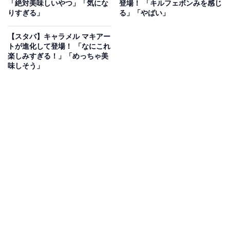
「絶対美味しいやつ」「気にな
登場！ 「キルフェボンみを感じ
ほしい」「ミニチュアなのに本物みたい…！」と、絶賛
りすぎる」
る」「やばい」
の声が寄せられました。
【スタバ】キャラメル マキアー
トが進化して登場！ 「なにこれ
楽しみすぎる！」「めっちゃ美
味しそう」
「5カラーのタンブラーとカップが新登場」