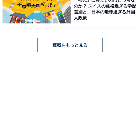
こちらもおすすめ
のか？ スイスの厳格過ぎる学歴
選別と、日本の曖昧過ぎる外国
「なんだろう？」スタバ、桃の新商品発売に期
人政策
待の声「桃桃桃の季節だーー！」「炭酸？紅
茶？ミルク？」
連載をもっと見る
1
2