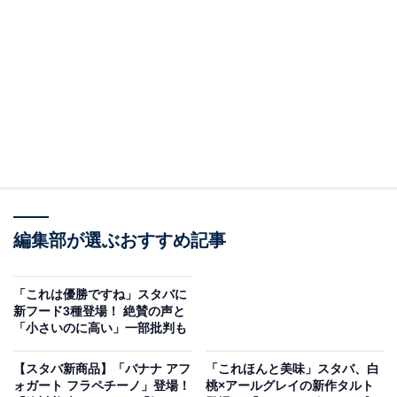
同アカウントは「ミニチュアコレクション第3弾 登場」
とつづり、1枚の画像を投稿。新グッズを発表していま
す。「ほうじ茶 & クラシックティー ラテ」「ブリュード
コーヒー」「根菜チキン サラダラップ」という3つの人
気メニューが、手のひらサイズのミニチュアになって登
場したようです。
「#スターバックスリワード で集まった400 Starsで交換
編集部が選ぶおすすめ記事
いただけます」と、案内しています。画像には、ドリン
クやサラダラップを精巧に再現したかわいらしいミニチ
ュアグッズが写っています。
「これは優勝ですね」スタバに
新フード3種登場！ 絶賛の声と
「小さいのに高い」一部批判も
コメントでは「受け取りました〜 可愛い〜」「なにこ
れ！すごくかわいい」「なんだか涼し気だね～」「先日
【スタバ新商品】「バナナ アフ
「これほんと美味」スタバ、白
ォガート フラペチーノ」登場！
桃×アールグレイの新作タルト
届きました めっちゃ可愛いです」「これめちゃくちゃ