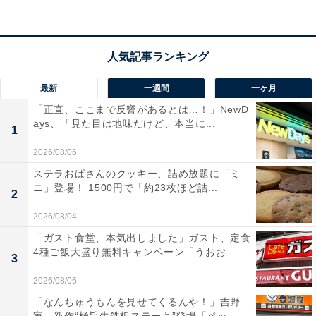
18日には「夏のきらめきを感じる、5カラーのタンブラ
ーとカップが新登場 お気に入りのタンブラーやカップ
を見つけて、夏をもっと楽しく過ごす準備をしません
か？」と、おしゃれなタンブラーとカップを紹介してい
最新
一週間
一ヶ月
た同アカウント。魅力的なグッズがたくさんあります。
「正直、ここまで反響があるとは…！」NewD
気になる人は、チェックしてみてくださいね。
ays、「見た目は地味だけど、本当に...
1
2026/08/06
＼ ミニチュアコレクション第3弾 登場 ／
ステラおばさんのクッキー、詰め放題に「ミ
ニ」登場！ 1500円で「約23枚ほど詰...
2
ほうじ茶 & クラシックティー ラテ
2026/08/04
ブリュード コーヒー
「ガスト食堂、本気出しました」ガスト、定食
根菜チキン サラダラップ
4種ご飯大盛り無料キャンペーン「うおお...
3
の3つの人気メニューが、手のひらサイズのミニチ
ュアに…💓
#スターバックスリワード
で集まった
2026/08/06
400 Starsで交換いただけます⭐
「なんちゅうもんを見せてくるんや！」吉野