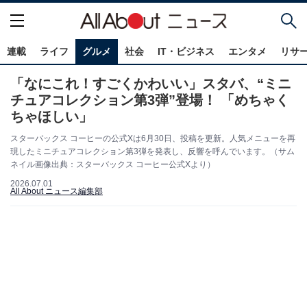
連載
ライフ
グルメ
社会
IT・ビジネス
エンタメ
リサ
「なにこれ！すごくかわいい」スタバ、“ミニ
チュアコレクション第3弾”登場！ 「めちゃく
ちゃほしい」
スターバックス コーヒーの公式Xは6月30日、投稿を更新。人気メニューを再
現したミニチュアコレクション第3弾を発表し、反響を呼んでいます。（サム
ネイル画像出典：スターバックス コーヒー公式Xより）
2026.07.01
All About ニュース編集部