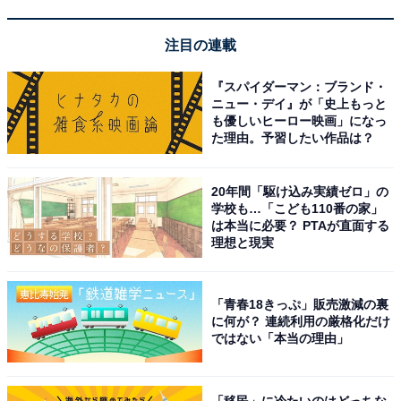
スターバックスの投稿をもっと見
注目の連載
次ページ
る！
『スパイダーマン：ブランド・
ニュー・デイ』が「史上もっと
も優しいヒーロー映画」になっ
た理由。予習したい作品は？
20年間「駆け込み実績ゼロ」の
学校も…「こども110番の家」
は本当に必要？ PTAが直面する
理想と現実
「青春18きっぷ」販売激減の裏
に何が？ 連続利用の厳格化だけ
ではない「本当の理由」
「移民」に冷たいのはどっちな