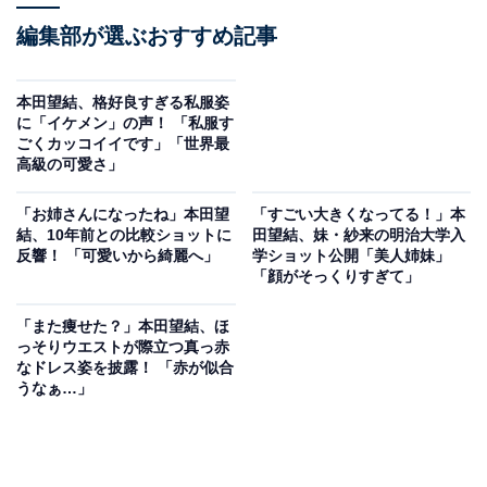
編集部が選ぶおすすめ記事
本田望結、格好良すぎる私服姿
に「イケメン」の声！ 「私服す
ごくカッコイイです」「世界最
高級の可愛さ」
「お姉さんになったね」本田望
「すごい大きくなってる！」本
結、10年前との比較ショットに
田望結、妹・紗来の明治大学入
反響！ 「可愛いから綺麗へ」
学ショット公開「美人姉妹」
「顔がそっくりすぎて」
「また痩せた？」本田望結、ほ
っそりウエストが際立つ真っ赤
なドレス姿を披露！ 「赤が似合
うなぁ…」