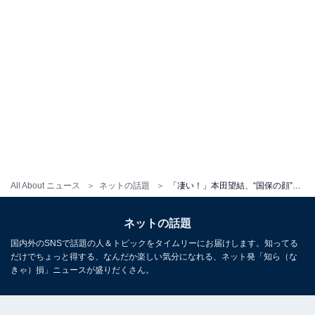
All About ニュース
ネットの話題
「凄い！」本田望結、“国保の顔”に就任！ 「もはや国民の顔だね 健康診断受けに行かなきゃ」
ネットの話題
国内外のSNSで話題の人＆トピックをタイムリーにお届けします。知ってる
だけでちょっと得する、なんだか楽しい気分になれる、ネット発「知ら（な
きゃ）損」ニュースが盛りだくさん。