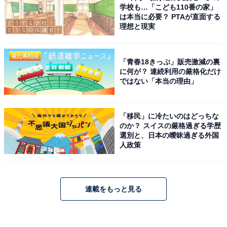
学校も…「こども110番の家」
は本当に必要？ PTAが直面する
理想と現実
「青春18きっぷ」販売激減の裏
に何が？ 連続利用の厳格化だけ
ではない「本当の理由」
「移民」に冷たいのはどっちな
のか？ スイスの厳格過ぎる学歴
選別と、日本の曖昧過ぎる外国
人政策
連載をもっと見る