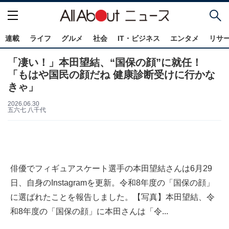
連載
ライフ
グルメ
社会
IT・ビジネス
エンタメ
リサ
「凄い！」本田望結、“国保の顔”に就任！
「もはや国民の顔だね 健康診断受けに行かな
きゃ」
2026.06.30
五六七 八千代
俳優でフィギュアスケート選手の本田望結さんは6月29
日、自身のInstagramを更新。令和8年度の「国保の顔」
に選ばれたことを報告しました。【写真】本田望結、令
和8年度の「国保の顔」に本田さんは「令...