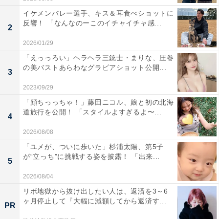
イケメンバレー選手、キス＆耳食べショットに
反響！ 「なんなのーこのイチャイチャ感...
2
2026/01/29
「えっっろい」ヘラヘラ三銃士・まりな、圧巻
の美バストあらわなグラビアショット公開...
3
2023/09/29
「顔ちっっちゃ！」藤田ニコル、娘と初の北海
道旅行を公開！ 「スタイルよすぎるよ〜...
4
2026/08/08
「ユメが、ついに歩いた」杉浦太陽、第5子
が“立っち”に挑戦する姿を披露！ 「出来...
5
2026/08/04
リボ地獄から抜け出したい人は、返済を3～6
ヶ月停止して『大幅に減額してから返済す...
PR