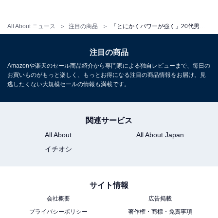
この記事の執筆者：
All About ニュース お買
いもの部
All About ニュース
注目の商品
「とにかくパワーが強く」20代男性がマキタのドライバーを買ってよかったと思うワケ
Amazonのセール商品から売れ筋ランキングまで、毎日のお買いも
のがもっと楽しく、もっとお得になる情報をお届け。編集部員によ
注目の商品
る独自レビューなど、ここでしか手に入らない情報も満載です。
...続きを読む
Amazonや楽天のセール商品紹介から専門家による独自レビューまで、毎日の
お買いものがもっと楽しく、もっとお得になる注目の商品情報をお届け。見
逃したくない大規模セールの情報も満載です。
こちらもおすすめ
【Amazonお買い得情報】マキタ「充電式空気
関連サービス
入れ」が特別価格で登場中【6月29日】
All About
All About Japan
イチオシ
サイト情報
会社概要
広告掲載
プライバシーポリシー
著作権・商標・免責事項