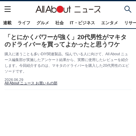
連載
ライフ
グルメ
社会
IT・ビジネス
エンタメ
リサ
「とにかくパワーが強く」20代男性がマキタ
のドライバーを買ってよかったと思うワケ
購入に迷うことも多いDIY関連製品。悩んでいる人に向けて、All About ニュ
ース編集部が実施したアンケート結果から、実際に使用したレビューを紹介
します。今回紹介するのは、マキタのドライバーを購入した20代男性のエピ
ソードです。
2026.06.29
All About ニュース お買いもの部