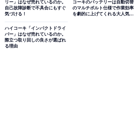
リー」はなぜ売れているのか。
コーキのバッテリーは自動切替
自己故障診断で不具合にもすぐ
のマルチボルト仕様で作業効率
気づける！
を劇的に上げてくれる大人気モ
デル
ハイコーキ「インパクトドライ
バー」はなぜ売れているのか。
マキタ「TD173DZO」を買った理由は？
際立つ取り回しの良さが選ばれ
る理由
マキタ(Makita) 充電式インパクトドライバ（オリ-ブ） 18
Ｖ バッテリ・充電器・ケース別売 TD173DZO
Amazonで見る