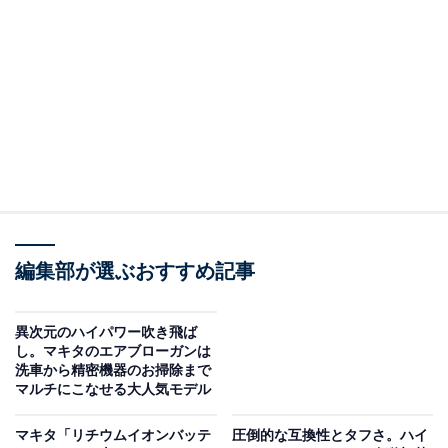
回答者プロフィール
回答者本人：22歳男性
在住：宮城県
同居者：父、母
職業：正社員
世帯収入：400万円
編集部が選ぶおすすめ記事
異次元のハイパワー吹き飛ば
し。マキタのエアブローガンは
洗車から精密機器のお掃除まで
マルチにこなせる大人気モデル
マキタ「リチウムイオンバッテ
圧倒的な互換性とタフさ。ハイ