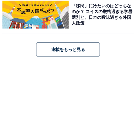
「移民」に冷たいのはどっちな
「作業効率を劇的に高めてくれる」購入して満足
のか？ スイスの厳格過ぎる学歴
選別と、日本の曖昧過ぎる外国
なワケ
人政策
それでも、「圧倒的なパワーと使いやすさを兼ね備え
た、DIYの作業効率を劇的に高めてくれる商品だと思い
連載をもっと見る
ます」と、購入してよかったと感じている様子。「これ
から本格的にDIYを始めたい人や、安価な工具のパワー
不足・コードの扱いに不満を感じている人」など、さま
ざまな境遇の人におすすめの商品とのことでした。
※掲載されている情報は記事公開時のものです。あらか
じめご了承ください。また、記事中の商品を購入する
と、売上の一部がオールアバウトに還元されることがあ
ります。