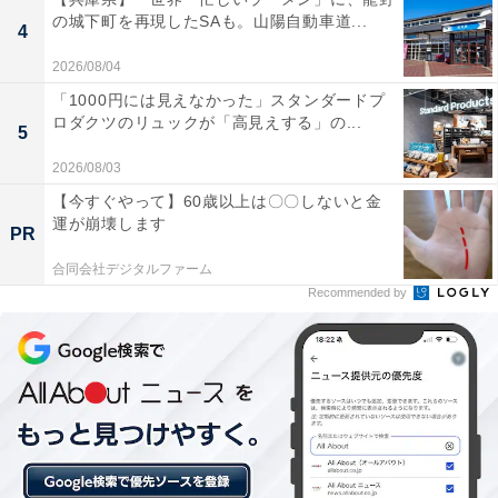
換性の高さです。マキタの18Vバッテリーは、将来的に
の城下町を再現したSAも。山陽自動車道...
4
丸ノコやサンダーなど他のDIY工具を買い足した際にも
そのまま使い回せるため、トータルのコストを抑えられ
2026/08/04
ると考えました。また、ライトがリング状に配置されて
「1000円には見えなかった」スタンダードプ
ロダクツのリュックが「高見えする」の...
いて、ネジを締める手元が影にならずに見やすいという
5
最新機能も大きな魅力でした」と話してくれました。
2026/08/03
【今すぐやって】60歳以上は〇〇しないと金
運が崩壊します
PR
合同会社デジタルファーム
Recommended by