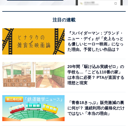
「とにかくパワーが強く……」。使って気づいた
注目の連載
魅力とは
『スパイダーマン：ブランド・
ニュー・デイ』が「史上もっと
実際に使ってみて気づいた「TD173DZO」の魅力として
も優しいヒーロー映画」になっ
た理由。予習したい作品は？
は、「とにかくパワーが強く、硬い木材でもストレスな
く一瞬でネジ締めが完了する点」とのこと。「本体のバ
ランスが良く、長時間作業しても手が疲れにくいです。
20年間「駆け込み実績ゼロ」の
学校も…「こども110番の家」
バッテリの持ちも非常に良いです」とも話しています。
は本当に必要？ PTAが直面する
理想と現実
一方で気になる点として、「本格的なプロ仕様というこ
ともあり、本体とバッテリー、充電器を揃えると価格が
「青春18きっぷ」販売激減の裏
やや高価な点がデメリットです。また、パワーがある反
に何が？ 連続利用の厳格化だけ
面、夜間に住宅街で使うには少し駆動音が大きく響く気
ではない「本当の理由」
がします」と、高性能ゆえの悩みを教えてくれました。