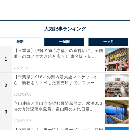
マキタ「TD173DZO」は充電式のインパクトドライバで
す。
「自宅のウッドデッキの補修や、室内の棚をDIYで作る
機会が増えたことがきっかけです。それまでは安価な有
最新
一週間
一ヶ月
線の電動ドライバーを使っていましたが、コードの取り
【三重県】伊勢名物「赤福」の直営店に、全国
唯一のコメダ大判焼き店も！ 東名阪・伊...
回しが不便でパワー不足を感じる場面が多くなりまし
1
た。そこで、DIYブログや動画サイトで非常に評価が高
2026/08/06
く、プロの職人も愛用しているというマキタの本格的な
【千葉県】918㎡の県内最大級マーケットか
充電式インパクトドライバーの購入を決意しました」
ら、廃校をリノベした直売所まで。ファー...
2
と、すでにDIYをやっていた中で、より高評価な商品を
2026/08/06
使いたくなったのが購入のきっかけだそう。
立山連峰と富山湾を望む展望風呂に、水深333
mの海洋深層水風呂。富山県の人気日帰...
3
最終的に購入を決めた背景を聞くと、「一番の決め手
2026/08/06
は、18V仕様による圧倒的なパワーと、バッテリーの互
【兵庫県】「世界一忙しいラーメン」に、龍野