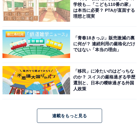
学校も…「こども110番の家」
は本当に必要？ PTAが直面する
理想と現実
「青春18きっぷ」販売激減の裏
に何が？ 連続利用の厳格化だけ
ではない「本当の理由」
「移民」に冷たいのはどっちな
のか？ スイスの厳格過ぎる学歴
選別と、日本の曖昧過ぎる外国
人政策
連載をもっと見る