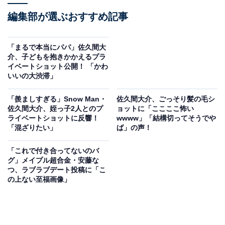
編集部が選ぶおすすめ記事
「まるで本当にパパ」佐久間大
介、子どもを抱きかかえるプラ
イベートショット公開！ 「かわ
いいの大渋滞」
「羨ましすぎる」Snow Man・
佐久間大介、ごっそり髪の毛シ
佐久間大介、姪っ子2人とのプ
ョットに「ここここ怖い
ライベートショットに反響！
wwww」「結構切ってそうでや
「混ざりたい」
ば」の声！
「これで付き合ってないのバ
グ」メイプル超合金・安藤な
つ、ラブラブデート投稿に「こ
の上ない至福画像」