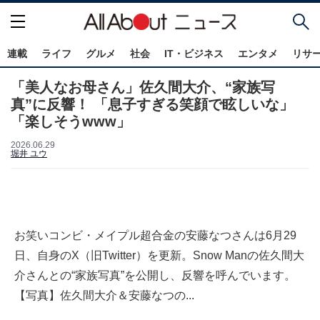
連載
ライフ
グルメ
社会
IT・ビジネス
エンタメ
リサ
「美人なお母さん」佐久間大介、“家族写
真”に反響！ 「息子すぎる笑顔で眩しいな」
「楽しそうwww」
2026.06.29
堀井 ユウ
お笑いコンビ・メイプル超合金の安藤なつさんは6月29
日、自身のX（旧Twitter）を更新。Snow Manの佐久間大
介さんとの“家族写真”を公開し、反響を呼んでいます。
【写真】佐久間大介＆安藤なつの...