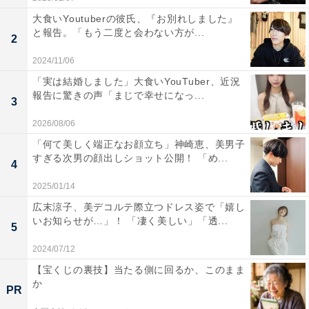
大食いYoutuberの彼氏、『お別れしました』
と報告。「もう二度と会わない方が...
2
2024/11/06
「実は結婚しました」大食いYouTuber、近況
報告に驚きの声「まじで幸せになっ...
3
2026/08/06
「何て美しく端正なお顔立ち」神崎恵、美男子
すぎる次男の顔出しショット公開！ 「め...
4
2025/01/14
広末涼子、美デコルテ際立つドレス姿で「嬉し
いお知らせが…」！ 「凄く美しい」「透...
5
2024/07/12
【宝くじの裏技】当たる側に回るか、このまま
か
PR