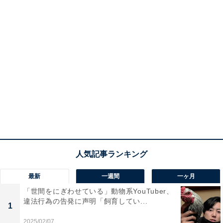
最新
一週間
一ヶ月
「世間をにぎわせている」動物系YouTuber、
違法行為の告発に声明「飼育してい...
1
2025/02/07