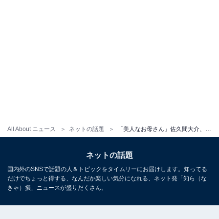
All About ニュース
ネットの話題
「美人なお母さん」佐久間大介、“家族写真”に反響！ 「息子すぎる笑顔で眩しいな」「楽しそうwww」
ネットの話題
国内外のSNSで話題の人＆トピックをタイムリーにお届けします。知ってる
だけでちょっと得する、なんだか楽しい気分になれる、ネット発「知ら（な
きゃ）損」ニュースが盛りだくさん。