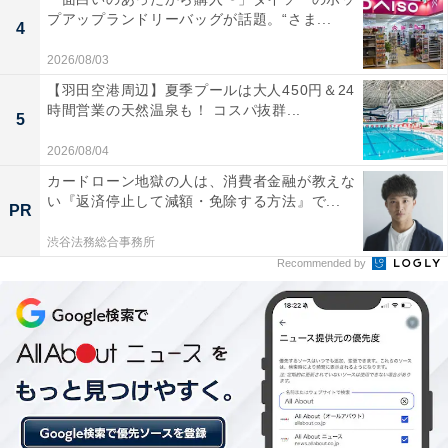
【岐阜県の人気ホテル】「鵜匠の家 すぎ山」
プアップランドリーバッグが話題。“さま...
4
は長良川の絶景と鵜飼の伝統を堪能できる宿
2026/08/03
【羽田空港周辺】夏季プールは大人450円＆24
時間営業の天然温泉も！ コスパ抜群...
5
2026/08/04
カードローン地獄の人は、消費者金融が教えな
い『返済停止して減額・免除する方法』で...
PR
渋谷法務総合事務所
Recommended by
「天然温泉白川郷の湯」は世界遺産の集落内で唯
一の天然温泉宿