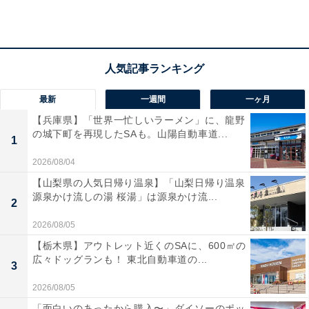
所在地：岐阜県岐阜市長良73-1
交通手段：JR岐阜駅より路線バスで約20分／東海環状自
動車道 山県ICより約20分
料金
最新
一週間
一ヶ月
【兵庫県】「世界一忙しいラーメン」に、龍野
大人1名（参考価格）：1万5950円
の城下町を再現したSAも。山陽自動車道...
1
※料金は公式Webサイト参考価格
2026/08/04
※プラン・部屋により価格は変動します
【山梨県の人気日帰り温泉】「山梨日帰り温泉
源泉かけ流しの湯 桜湯」は源泉かけ流...
チェックイン・チェックアウト
2
2026/08/05
チェックイン：15:00
【栃木県】アウトレット近くのSAに、600㎡の
チェックアウト：10:00
広々ドッグランも！ 東北自動車道の...
3
※プランにより時間が異なる可能性があります
2026/08/05
あわせて読みたい
「面白いのあったから購入〜」ダイソーのポッ