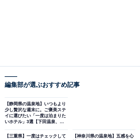
を堪能できる宿
編集部が選ぶおすすめ記事
【静岡県の温泉地】いつもより
少し贅沢な週末に。ご褒美ステ
イに選びたい「一度は泊まりた
いホテル」3選【下田温泉、熱
鵜匠の家 すぎ山（画像：「鵜匠の家 すぎ山」公式Webサイトより）
海温泉、河津温泉郷】
【三重県】一度はチェックして
【神奈川県の温泉地】五感を心
「鵜匠の家 すぎ山」は、長良川のほとりに位置し、金華