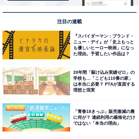
注目の連載
『スパイダーマン：ブランド・
ニュー・デイ』が「史上もっと
も優しいヒーロー映画」になっ
た理由。予習したい作品は？
20年間「駆け込み実績ゼロ」の
学校も…「こども110番の家」
は本当に必要？ PTAが直面する
理想と現実
「青春18きっぷ」販売激減の裏
に何が？ 連続利用の厳格化だけ
天然温泉白川郷の湯（画像：「天然温泉白川郷の湯」公式Webサイトよ
ではない「本当の理由」
り）
岐阜県白川村の世界遺産「白川郷」内に位置する「天然