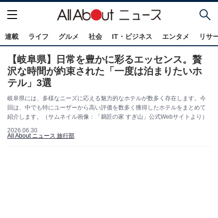
連載
ライフ
グルメ
社会
IT・ビジネス
エンタメ
リサ
【岐阜県】日常を豊かに彩るエッセンス。贅
沢な時間が約束された「一度は泊まりたいホ
テル」3選
岐阜県には、多様なニーズに応える魅力的なホテルが数多く存在します。今
回は、中でも特にユーザーから高い評価を数多く獲得したホテルをまとめて
紹介します。（サムネイル画像：「鵜匠の家 すぎ山」公式Webサイトより）
2026.06.30
All About ニュース 旅行部