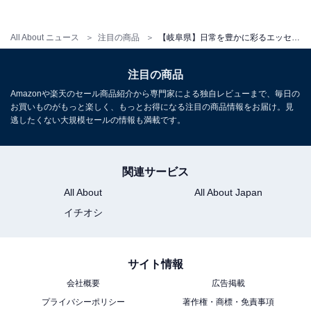
アクセス
All About ニュース
注目の商品
【岐阜県】日常を豊かに彩るエッセンス。贅沢な時間が約束された「一度は泊まりたいホテル」3選
所在地：岐阜県大野郡白川村荻町337
交通手段：白川郷バスターミナルより徒歩約1分／東海
注目の商品
北陸自動車道白川郷ICより車で約7分
Amazonや楽天のセール商品紹介から専門家による独自レビューまで、毎日の
お買いものがもっと楽しく、もっとお得になる注目の商品情報をお届け。見
料金
逃したくない大規模セールの情報も満載です。
大人1名（参考価格）：1万2700円
※料金は公式Webサイト参考価格
関連サービス
※プラン・部屋により価格は変動します
All About
All About Japan
イチオシ
チェックイン・チェックアウト
チェックイン：14:00
サイト情報
チェックアウト：10:00
会社概要
広告掲載
※プランにより時間が異なる可能性があります
プライバシーポリシー
著作権・商標・免責事項