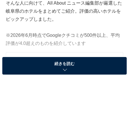
そんな人に向けて、All About ニュース編集部が厳選した
岐阜県のホテルをまとめてご紹介。評価の高いホテルを
ピックアップしました。
※2026年6月時点でGoogleクチコミが500件以上、平均
評価が4.0超えのものを紹介しています
この記事の執筆者：
All About ニュース 旅行
続きを読む
部
全国の人気ホテルから今泊まりたい宿を厳選してご紹介。日々更新
される売れ筋ランキングや、見逃せないセール・キャンペーン情報
など、お得に旅を楽しむための秘けつが満載です。さらに、ここで
...続きを読む
しか読めない独自コンテンツも充実。編集部員による宿泊レビュー
では、公式Webサイトだけでは分からないリアルな様子を紹介しま
※本記事で紹介している商品の購入やサービスの利用により、売上の一部が
す。
オールアバウトに還元されることがあります。
「鵜匠の家 すぎ山」は長良川の絶景と鵜飼の伝統