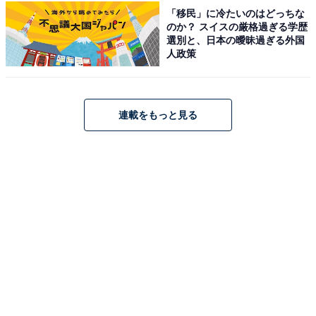
温泉白川郷の湯」は、集落内で唯一の天然温泉を楽しめ
「移民」に冷たいのはどっちな
のか？ スイスの厳格過ぎる学歴
る宿です。館内には、庄川の流れや合掌集落の風景を望
選別と、日本の曖昧過ぎる外国
む大浴場、露天風呂を完備しています。お食事は地産地
人政策
消にこだわり、飛騨牛の陶板焼きや山川の幸を使用した
和会席など、白川郷ならではの旬の味覚を堪能できま
す。観光の拠点としても抜群の立地を誇り、静寂な夜の
連載をもっと見る
集落散策も楽しめる贅沢な空間です。
楽天トラベルでホテルを見る