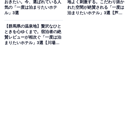
おきたい。今、選ばれている人
地よく刺激する。こだわり抜か
山や岐阜城を望む絶好のロケーションを誇ります。自慢
気の「一度は泊まりたいホテ
れた空間が絶賛される「一度は
ル」3選
泊まりたいホテル」3選【芦ノ
の温泉は、茶褐色の「長良川温泉」で、「川側展望大浴
湖温泉・中川温泉・仙石原温
場」や「屋上露天風呂」から四季折々の景色を楽しめま
泉】
【群馬県の温泉地】贅沢なひと
す。食事は、名物の「天然鮎の会席料理」や「飛騨牛の
ときを心ゆくまで。宿泊者の絶
賛レビューが相次ぐ「一度は泊
しゃぶしゃぶ」など、地元の旬の味覚を贅沢に味わえる
まりたいホテル」3選【川場温
のが魅力です。
泉・沢渡温泉・伊香保温泉】
楽天トラベルでホテルを見る
アクセス