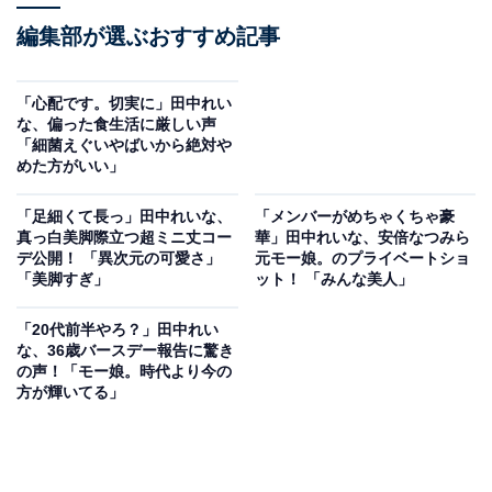
編集部が選ぶおすすめ記事
「心配です。切実に」田中れい
な、偏った食生活に厳しい声
「細菌えぐいやばいから絶対や
めた方がいい」
「足細くて長っ」田中れいな、
「メンバーがめちゃくちゃ豪
真っ白美脚際立つ超ミニ丈コー
華」田中れいな、安倍なつみら
デ公開！ 「異次元の可愛さ」
元モー娘。のプライベートショ
「美脚すぎ」
ット！ 「みんな美人」
「20代前半やろ？」田中れい
な、36歳バースデー報告に驚き
の声！「モー娘。時代より今の
方が輝いてる」