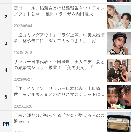
藤田ニコル、稲葉友との結婚報告＆ウエディン
グフォト公開！ 池田エライザ＆内田理央...
2
2023/08/04
「逆カミングアウト」『ラヴ上等』の美人出演
者、整形告白に「潔くてカッコよ！」「好...
3
2025/12/18
サッカー日本代表・上田綺世、美人モデル妻と
の結婚式ショット披露！ 「美男美女」「...
4
2023/06/27
「年々イケメン」サッカー日本代表・上田綺
世、モデル美人妻とのクリスマスショットに...
5
2025/12/26
「占い師だけが知ってる〝お金が増える人の共
通点〟」
PR