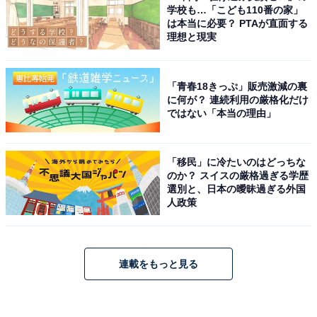
学校も…「こども110番の家」
は本当に必要？ PTAが直面する
理想と現実
「青春18きっぷ」販売激減の裏
に何が？ 連続利用の厳格化だけ
ではない「本当の理由」
「移民」に冷たいのはどっちな
のか？ スイスの厳格過ぎる学歴
選別と、日本の曖昧過ぎる外国
人政策
連載をもっと見る