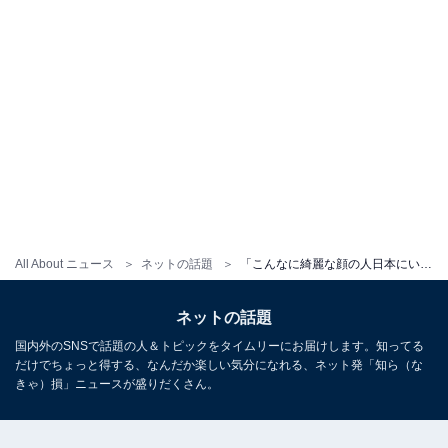
All About ニュース
ネットの話題
「こんなに綺麗な顔の人日本にいたんや」田中れいな、“手づかみ”食事ショットに「高校生にしか見えん」反響
ネットの話題
国内外のSNSで話題の人＆トピックをタイムリーにお届けします。知ってる
だけでちょっと得する、なんだか楽しい気分になれる、ネット発「知ら（な
きゃ）損」ニュースが盛りだくさん。