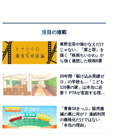
注目の連載
東野圭吾や湊かなえだけ
じゃない、「業と罪」を
描く『映画ちいかわ』か
ら強く連想した映画8選
20年間「駆け込み実績ゼ
ロ」の学校も…「こども
110番の家」は本当に必
要？ PTAが直面する理想
と現実
「青春18きっぷ」販売激
減の裏に何が？ 連続利用
の厳格化だけではない
「本当の理由」