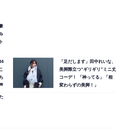
豪
み
ト
4
「足だします」田中れいな、
こ
美脚際立つ“ギリギリ”ミニ丈
ち
コーデ！ 「神ってる」「相
声
変わらずの美脚！」
た