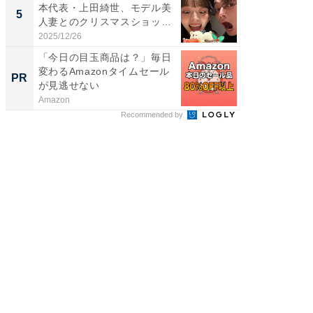
本代表・上田綺世、モデル美
装姿が話
5
5
人妻とのクリスマスショット
のお父さ
に...
2025/12/26
2026/08/0
「今日の目玉商品は？」毎日
「え、
変わるAmazonタイムセール
の？」8
PR
PR
が見逃せない
場！Ama
Amazon
Amazon
Recommended by