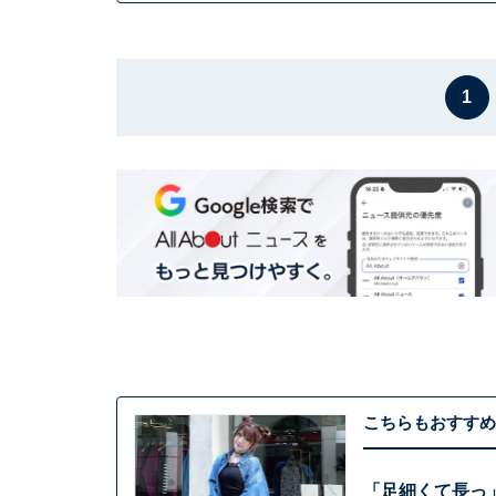
1
こちらもおすすめ
「足細くて長っ