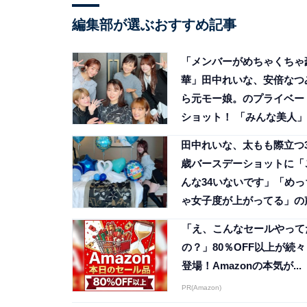
編集部が選ぶおすすめ記事
「メンバーがめちゃくちゃ
華」田中れいな、安倍なつ
ら元モー娘。のプライベー
ショット！ 「みんな美人」
田中れいな、太もも際立つ3
歳バースデーショットに「
んな34いないです」「めっ
ゃ女子度が上がってる」の
「え、こんなセールやって
の？」80％OFF以上が続々
登場！Amazonの本気が...
PR(Amazon)