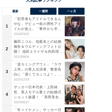
最新
一週間
一ヶ月
「犯罪者もアイドルできるん
「さす
やな」デビュー前の男性アイ
は」高
1
1
ドルが炎上。「事件から半年
災地を
も...
「カ...
2026/03/25
2026/08/0
藤田ニコル、稲葉友との結婚
「女の
報告＆ウエディングフォト公
介、バ
2
2
開！ 池田エライザ＆内田理
らのプレ
央...
愛...
2023/08/04
2026/08/0
「逆カミングアウト」『ラヴ
「脚が
上等』の美人出演者、整形告
横川尚
3
3
白に「潔くてカッコよ！」
ムキな姿
「好...
刃...
2025/12/18
2026/08/0
サッカー日本代表・上田綺
「え、
世、美人モデル妻との結婚式
芸人、2
4
4
ショット披露！ 「美男美女」
エットに
「...
2023/06/27
2026/08/0
「年々イケメン」サッカー日
「脳がバ