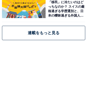
「移民」に冷たいのはど
っちなのか？ スイスの厳
格過ぎる学歴選別と、日
本の曖昧過ぎる外国人政
策
連載をもっと見る