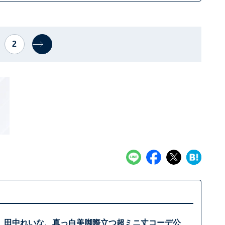
2
」田中れいな、真っ白美脚際立つ超ミニ丈コーデ公