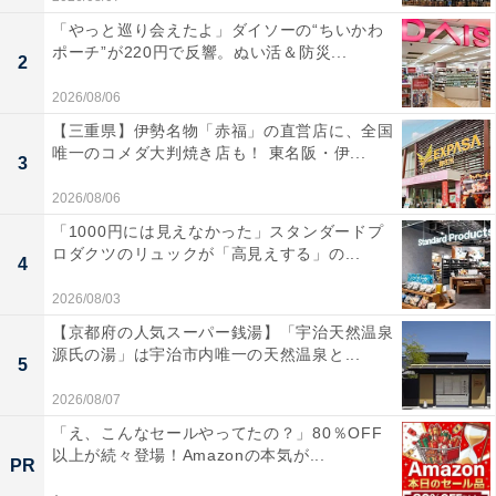
「やっと巡り会えたよ」ダイソーの“ちいかわ
ポーチ”が220円で反響。ぬい活＆防災...
2
2026/08/06
【三重県】伊勢名物「赤福」の直営店に、全国
唯一のコメダ大判焼き店も！ 東名阪・伊...
3
2026/08/06
「1000円には見えなかった」スタンダードプ
ロダクツのリュックが「高見えする」の...
4
2026/08/03
【京都府の人気スーパー銭湯】「宇治天然温泉
源氏の湯」は宇治市内唯一の天然温泉と...
5
2026/08/07
「え、こんなセールやってたの？」80％OFF
以上が続々登場！Amazonの本気が...
PR