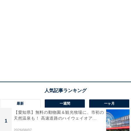
最新
一週間
一ヶ月
【愛知県】無料の動物園＆観光牧場に、市初の
天然温泉も！ 高速道路のハイウェイオア...
1
2026/08/07