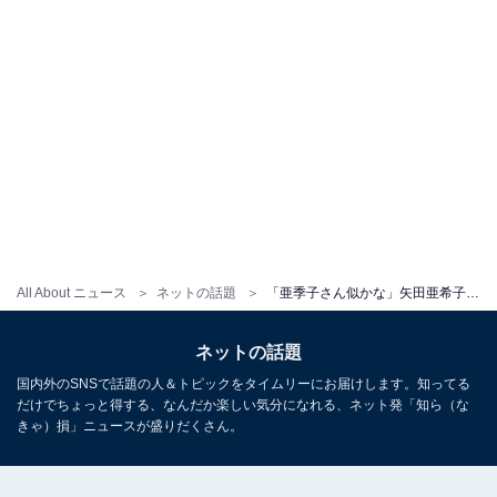
All About ニュース
ネットの話題
「亜季子さん似かな」矢田亜希子、赤ちゃん抱く姿を公開！ 「ママの顔になってるよー」「違和感ない」
ネットの話題
国内外のSNSで話題の人＆トピックをタイムリーにお届けします。知ってる
だけでちょっと得する、なんだか楽しい気分になれる、ネット発「知ら（な
きゃ）損」ニュースが盛りだくさん。