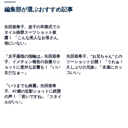
編集部が選ぶおすすめ記事
矢田亜希子、息子の卒業式でス
タイル抜群スーツショット披
露！ 「こんな美人なお母さん、
他にいない」
「左手薬指の指輪は」矢田亜希
矢田亜希子、“お兄ちゃん”との
子、イメチェン報告の自撮りシ
ツーショット公開！ 「うわぁ！
ョットに意外な反響も！「いい
久しぶりの兄妹」「永遠にカッ
女だなぁ～」
コいい」
「いつまでも綺麗」矢田亜希
子、47歳の近影ショットに絶賛
の声！ 「若いですね」「スタイ
ルがいい」