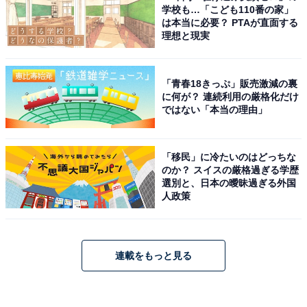
学校も…「こども110番の家」
は本当に必要？ PTAが直面する
理想と現実
「青春18きっぷ」販売激減の裏
に何が？ 連続利用の厳格化だけ
ではない「本当の理由」
「移民」に冷たいのはどっちな
のか？ スイスの厳格過ぎる学歴
選別と、日本の曖昧過ぎる外国
人政策
連載をもっと見る