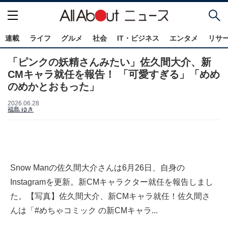
連載
ライフ
グルメ
社会
IT・ビジネス
エンタメ
リサ
「ピンクの妖精さんみたい」佐久間大介、新
CMキャラ就任を報告！ 「可愛すぎる」「めめ
のめかとおもった」
2026.06.28
福島 ゆき
Snow Manの佐久間大介さんは6月26日、自身の
Instagramを更新。新CMキャラクター就任を報告しまし
た。【写真】佐久間大介、新CMキャラ就任！佐久間さ
んは「#めちゃコミック の新CMキャラ...