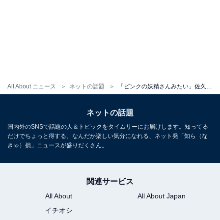
All About ニュース
ネットの話題
「ピンクの妖精さんみたい」佐久間大介、新CMキャラ就任を報告！ 「可愛すぎる」「めめのめかとおもった」
ネットの話題
国内外のSNSで話題の人＆トピックをタイムリーにお届けします。知ってる
だけでちょっと得する、なんだか楽しい気分になれる、ネット発「知ら（な
きゃ）損」ニュースが盛りだくさん。
関連サービス
All About
All About Japan
イチオシ