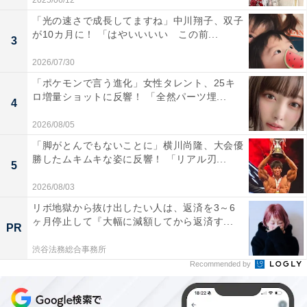
2025/06/12
「光の速さで成長してますね」中川翔子、双子
が10カ月に！ 「はやいいいい この前...
3
2026/07/30
「ポケモンで言う進化」女性タレント、25キ
ロ増量ショットに反響！ 「全然パーツ埋...
4
2026/08/05
「脚がとんでもないことに」横川尚隆、大会優
勝したムキムキな姿に反響！ 「リアル刃...
5
2026/08/03
リボ地獄から抜け出したい人は、返済を3～6
ヶ月停止して『大幅に減額してから返済す...
PR
渋谷法務総合事務所
Recommended by