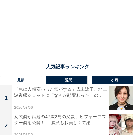
最新
一週間
一ヶ月
「急に人相変わった気がする」広末涼子、地上
波復帰ショットに「なんか顔変わった」の...
1
2026/08/06
女装姿が話題の47歳2児の父親、ビフォーアフ
ター姿を公開！ 「素顔もお美しくて納...
2