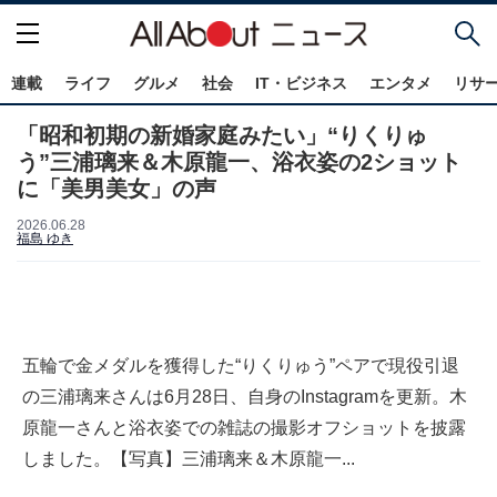
連載
ライフ
グルメ
社会
IT・ビジネス
エンタメ
リサ
「昭和初期の新婚家庭みたい」“りくりゅ
う”三浦璃来＆木原龍一、浴衣姿の2ショット
に「美男美女」の声
2026.06.28
福島 ゆき
五輪で金メダルを獲得した“りくりゅう”ペアで現役引退
の三浦璃来さんは6月28日、自身のInstagramを更新。木
原龍一さんと浴衣姿での雑誌の撮影オフショットを披露
しました。【写真】三浦璃来＆木原龍一...