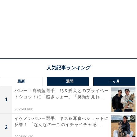
最新
一週間
一ヶ月
バレー・髙橋藍選手、兄＆愛犬とのプライベー
トショットに「超きちょー」「笑顔が見れ...
1
2026/03/08
イケメンバレー選手、キス＆耳食べショットに
反響！ 「なんなのーこのイチャイチャ感...
2