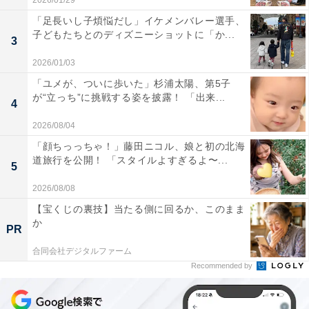
2026/01/29
「足長いし子煩悩だし」イケメンバレー選手、
子どもたちとのディズニーショットに「か...
3
2026/01/03
「ユメが、ついに歩いた」杉浦太陽、第5子
が“立っち”に挑戦する姿を披露！ 「出来...
4
2026/08/04
「顔ちっっちゃ！」藤田ニコル、娘と初の北海
道旅行を公開！ 「スタイルよすぎるよ〜...
5
2026/08/08
【宝くじの裏技】当たる側に回るか、このまま
か
PR
合同会社デジタルファーム
Recommended by