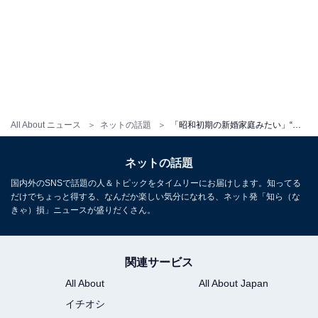
All About ニュース
ネットの話題
「昭和初期の新婚家庭みたい」“りくりゅう”三浦璃来＆木原龍一、浴衣姿の2ショットに「美男美女」の声
ネットの話題
国内外のSNSで話題の人＆トピックをタイムリーにお届けします。知ってる
だけでちょっと得する、なんだか楽しい気分になれる、ネット発「知ら（な
きゃ）損」ニュースが盛りだくさん。
関連サービス
All About
All About Japan
イチオシ