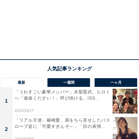
最新
一週間
一ヶ月
「うわすごい豪華メンバー」木梨憲武、ヒロミ
へ「連絡ください！」呼び掛ける。ISS...
1
2024/10/17
「リアル天使」篠崎愛、肩をちら見せしたバス
ローブ姿に「可愛すぎんぞ～」「目の表情...
2