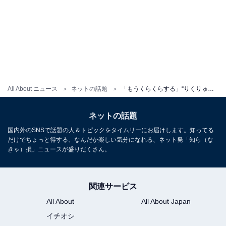
All About ニュース
ネットの話題
「もうくらくらする」“りくりゅうペア”、雑誌撮影でのペアルックショット！ 「一段と綺麗になったね」
ネットの話題
国内外のSNSで話題の人＆トピックをタイムリーにお届けします。知ってる
だけでちょっと得する、なんだか楽しい気分になれる、ネット発「知ら（な
きゃ）損」ニュースが盛りだくさん。
関連サービス
All About
All About Japan
イチオシ