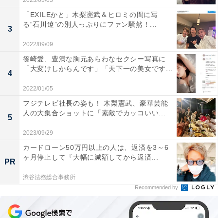
2023/03/03
「EXILEかと」木梨憲武＆ヒロミの間に写
る“石川遼”の別人っぷりにファン騒然！...
3
2022/09/09
篠崎愛、豊満な胸元あらわなセクシー写真に
「大変けしからんです」「天下一の美女です...
4
2022/01/05
フジテレビ社長の姿も！ 木梨憲武、豪華芸能
人の大集合ショットに「素敵でカッコいい...
5
2023/09/29
カードローン50万円以上の人は、返済を3～6
ヶ月停止して『大幅に減額してから返済...
PR
渋谷法務総合事務所
Recommended by