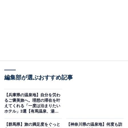
「柿野温泉あさひ荘」はヌルッとした泉質の温泉
と豪華な会席料理が魅力
編集部が選ぶおすすめ記事
【兵庫県の温泉地】自分を労わ
るご褒美旅へ。理想の滞在を叶
えてくれる「一度は泊まりたい
ホテル」3選【有馬温泉、湯村
温泉】
【群馬県】旅の満足度をぐっと
【神奈川県の温泉地】何度も訪
柿野温泉あさひ荘（画像：「柿野温泉あさひ荘」公式Webサイトより）