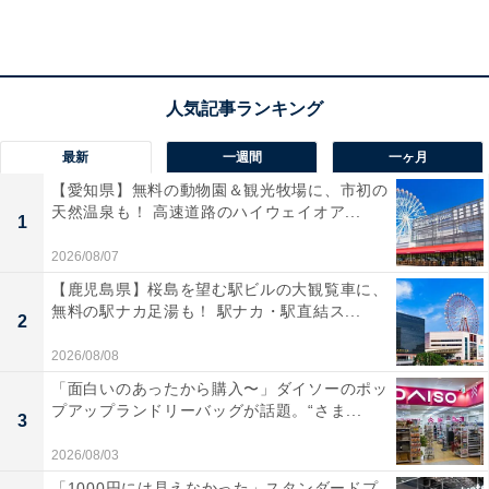
アクセス
所在地：岐阜県土岐市鶴里町柿野1719−23
交通手段：中央自動車道：多治見IC、土岐IC、瑞浪ICよ
り車で30分／東海環状自動車道：せと品野IC、土岐南多
治見ICより車で20分
最新
一週間
一ヶ月
【愛知県】無料の動物園＆観光牧場に、市初の
料金
天然温泉も！ 高速道路のハイウェイオア...
1
大人1名（参考価格）：17,050円
2026/08/07
※料金は公式Webサイト参考価格
【鹿児島県】桜島を望む駅ビルの大観覧車に、
※プラン・部屋により価格は変動します
無料の駅ナカ足湯も！ 駅ナカ・駅直結ス...
2
2026/08/08
チェックイン・チェックアウト
「面白いのあったから購入〜」ダイソーのポッ
チェックイン：15:00 （最終チェックイン：19:00）
プアップランドリーバッグが話題。“さま...
3
チェックアウト：10:00
2026/08/03
※プランにより時間が異なる可能性があります
「1000円には見えなかった」スタンダードプ