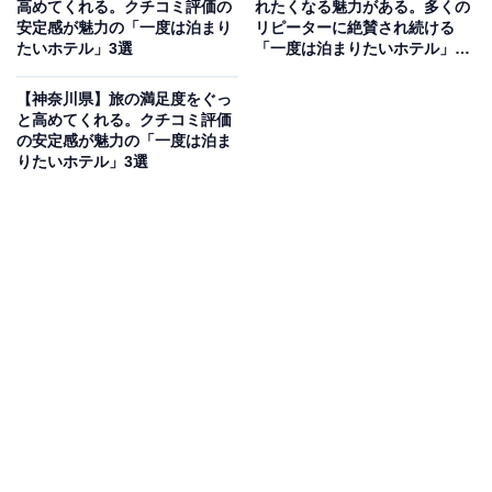
高めてくれる。クチコミ評価の
れたくなる魅力がある。多くの
安定感が魅力の「一度は泊まり
リピーターに絶賛され続ける
「柿野温泉あさひ荘」は、岐阜県土岐市ののどかな山あ
たいホテル」3選
「一度は泊まりたいホテル」3
いに立つ閑静な温泉宿です。お風呂はラジウムを大量に
選【芦ノ湖温泉、湯河原温泉】
含んだヌルッとした肌ざわりの天然温泉で、男女別に大
【神奈川県】旅の満足度をぐっ
と高めてくれる。クチコミ評価
浴場や露天風呂を完備し、大浴場は24時間入浴できま
の安定感が魅力の「一度は泊ま
す。食事は旬の食材を活かした季節の会席料理や、黒毛
りたいホテル」3選
和牛のすき焼きなどが堪能できます。
楽天トラベルでホテルを見る