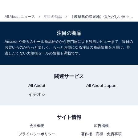
アクセス
All About ニュース
注目の商品
【岐阜県の温泉地】慌ただしい日々にご褒美を。圧倒的な居心地の良さを誇る「一度は泊まりたいホテル」3選【柿野温泉、奥飛騨温泉郷、下呂温泉】
所在地：岐阜県高山市奥飛騨温泉郷福地831
注目の商品
交通手段：JR高山駅より濃飛バスで約70分「福地温泉」
Amazonや楽天のセール商品紹介から専門家による独自レビューまで、毎日の
下車徒歩1分／中部縦貫自動車道「高山西IC」より約60
お買いものがもっと楽しく、もっとお得になる注目の商品情報をお届け。見
分
逃したくない大規模セールの情報も満載です。
料金
関連サービス
大人1名（参考価格）：2万4310円
All About
All About Japan
※料金は公式Webサイト参考価格
イチオシ
※プラン・部屋により価格は変動します
チェックイン・チェックアウト
サイト情報
チェックイン：15:00
会社概要
広告掲載
チェックアウト：11:00
プライバシーポリシー
著作権・商標・免責事項