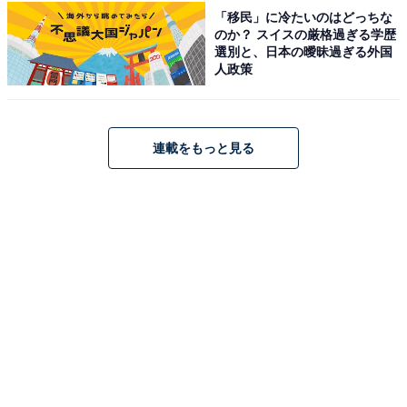
「移民」に冷たいのはどっちな
「山里のいおり 草円」は、江戸時代から続く築160年の
のか？ スイスの厳格過ぎる学歴
選別と、日本の曖昧過ぎる外国
古民家を移築・再生した、奥飛騨の風情あふれる宿で
人政策
す。自家源泉から引く豊かな湯を、露天風呂の「森の
湯」や貸切風呂の「釜湯」などで楽しめます。夕食は囲
炉裏を囲み、最高級の「飛騨牛」をはじめとした山里の
連載をもっと見る
味覚や、かまどで炊き上げたご飯などを心ゆくまで堪能
できます。
楽天トラベルでホテルを見る