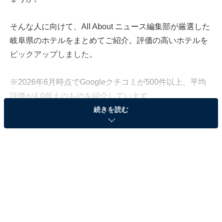
そんな人に向けて、All About ニュース編集部が厳選した
岐阜県のホテルをまとめてご紹介。評価の高いホテルを
ピックアップしました。
※2026年6月時点でGoogleクチコミが500件以上、平均
評価が4.0超えのものを紹介しています
続きを読む
この記事の執筆者：
All About ニュース お買
いもの部
Amazonのセール商品から売れ筋ランキングまで、毎日のお買いも
のがもっと楽しく、もっとお得になる情報をお届け。編集部員によ
る独自レビューなど、ここでしか手に入らない情報も満載です。
...続きを読む
※本記事で紹介している商品の購入やサービスの利用により、売上の一部が
オールアバウトに還元されることがあります。