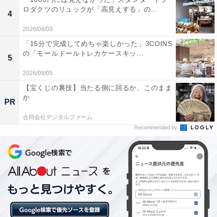
ロダクツのリュックが「高見えする」の...
4
あわせて読みたい
2026/08/03
【柿野温泉の人気ホテル】「柿野温泉あさひ
荘」はヌルッとした泉質の温泉と豪華な会席
「15分で完成してめちゃ楽しかった」3COINS
料理が魅力
の「モールドールトレカケースキッ...
5
2026/08/05
【宝くじの裏技】当たる側に回るか、このまま
か
PR
合同会社デジタルファーム
Recommended by