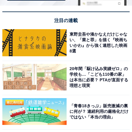
「山里のいおり 草円」は築160年の古民家で囲炉
裏料理と源泉を堪能
注目の連載
東野圭吾や湊かなえだけじゃな
い、「業と罪」を描く『映画ち
いかわ』から強く連想した映画
8選
20年間「駆け込み実績ゼロ」の
学校も…「こども110番の家」
は本当に必要？ PTAが直面する
理想と現実
「青春18きっぷ」販売激減の裏
に何が？ 連続利用の厳格化だけ
ではない「本当の理由」
山里のいおり 草円（画像：「山里のいおり 草円」公式Webサイトより）