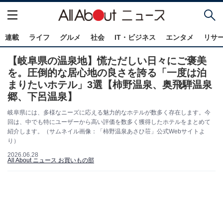
連載
ライフ
グルメ
社会
IT・ビジネス
エンタメ
リサ
【岐阜県の温泉地】慌ただしい日々にご褒美
を。圧倒的な居心地の良さを誇る「一度は泊
まりたいホテル」3選【柿野温泉、奥飛騨温泉
郷、下呂温泉】
岐阜県には、多様なニーズに応える魅力的なホテルが数多く存在します。今
回は、中でも特にユーザーから高い評価を数多く獲得したホテルをまとめて
紹介します。（サムネイル画像：「柿野温泉あさひ荘」公式Webサイトよ
り）
2026.06.28
All About ニュース お買いもの部