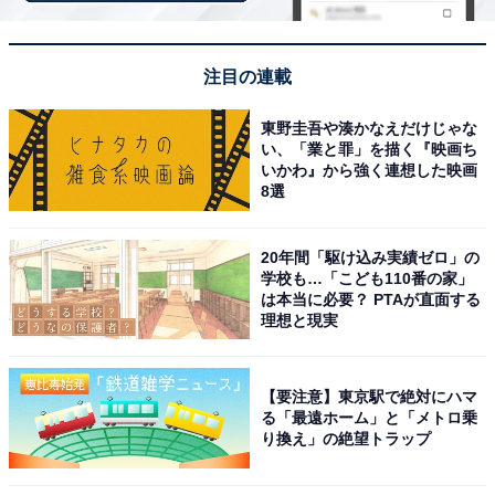
「四万温泉 積善館本館」は現存する日本最古の木
注目の連載
造湯宿建築
東野圭吾や湊かなえだけじゃな
い、「業と罪」を描く『映画ち
いかわ』から強く連想した映画
8選
20年間「駆け込み実績ゼロ」の
学校も…「こども110番の家」
は本当に必要？ PTAが直面する
理想と現実
【要注意】東京駅で絶対にハマ
る「最遠ホーム」と「メトロ乗
り換え」の絶望トラップ