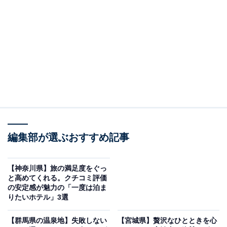
「草津温泉 ホテル櫻井」は草津最大級の大浴場と
豪華バイキングが自慢の宿
編集部が選ぶおすすめ記事
【神奈川県】旅の満足度をぐっ
と高めてくれる。クチコミ評価
の安定感が魅力の「一度は泊ま
りたいホテル」3選
草津温泉 ホテル櫻井（画像：「草津温泉 ホテル櫻井」公式Webサイトよ
り）
【群馬県の温泉地】失敗しない
【宮城県】贅沢なひとときを心