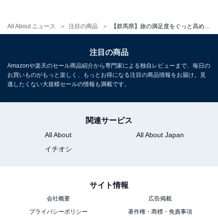
All About ニュース
注目の商品
【群馬県】旅の満足度をぐっと高めてくれる。クチコミ評価の安定感が魅力の「一度は泊まりたいホテル」3選
アクセス
所在地：群馬県吾妻郡中之条町四万温泉
注目の商品
交通手段：JR中之条駅から四万温泉行きバスで約40分、
Amazonや楽天のセール商品紹介から専門家による独自レビューまで、毎日の
終点「四万温泉」下車後徒歩2分／関越自動車道 渋川・
お買いものがもっと楽しく、もっとお得になる注目の商品情報をお届け。見
逃したくない大規模セールの情報も満載です。
伊香保ICより国道353号線経由で約50分
料金
関連サービス
大人1名（参考価格）：10450円
All About
All About Japan
※料金は公式Webサイト参考価格
イチオシ
※プラン・部屋により価格は変動します
サイト情報
チェックイン・チェックアウト
会社概要
広告掲載
チェックイン：15:00
プライバシーポリシー
著作権・商標・免責事項