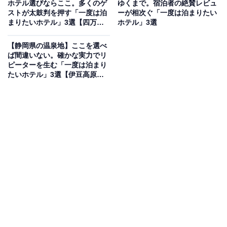
ホテル選びならここ。多くのゲ
ゆくまで。宿泊者の絶賛レビュ
「草津温泉 ホテル櫻井」は、長さ約三十メートルにおよ
ストが太鼓判を押す「一度は泊
ーが相次ぐ「一度は泊まりたい
まりたいホテル」3選【四万温
ホテル」3選
ぶ草津最大級の大浴場が自慢の宿です。万代鉱・西の河
泉、沢渡温泉、伊香保温泉】
原・綿の湯の3つの源泉を引き、源泉かけ流しの名湯を
【静岡県の温泉地】ここを選べ
広々とした空間で堪能できます。食事は地産地消の地元
ば間違いない。確かな実力でリ
ピーターを生む「一度は泊まり
名物が並ぶ豪華バイキングが人気で、ライブキッチンで
たいホテル」3選【伊豆高原温
提供される出来立ての料理を楽しめます。夜に開催され
泉、堂ヶ島温泉郷、伊東温泉】
る「湯もみ・太鼓ショー」も名物です。
楽天トラベルでホテルを見る