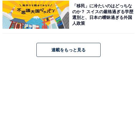
「移民」に冷たいのはどっちな
四万温泉 積善館本館（画像：「四万温泉 積善館本館」公式Webサイトよ
のか？ スイスの厳格過ぎる学歴
り）
選別と、日本の曖昧過ぎる外国
人政策
元禄4年に建てられた「四万温泉 積善館本館」は、現存
する日本最古の木造湯宿建築として伝えられる群馬県指
定重要文化財の宿です。名物風呂「元禄の湯」は、昭和
連載をもっと見る
5年に建てられた大正ロマンを彷彿とさせる贅沢な造り
が特徴。食事は「食治」をコンセプトとした、心と身体
に優しい健康的な「お弁当」形式で提供されます。
楽天トラベルでホテルを見る