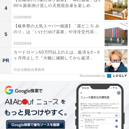
チェックアウト：10:00
00％源泉掛け流しの天然混合泉を楽しめ...
4
※プランにより時間が異なる可能性があります
2026/08/09
あわせて読みたい
【岐阜県の人気スーパー銭湯】「湯どころ み
【群馬県の人気ホテル】「草津温泉 ホテル櫻
のり」は「いけだゆげ温泉」や冷冷交代浴...
5
井」が選ばれる理由
2026/08/09
カードローン50万円以上の人は、返済を3～6
ヶ月停止して『大幅に減額してから返済...
PR
渋谷法務総合事務所
Recommended by