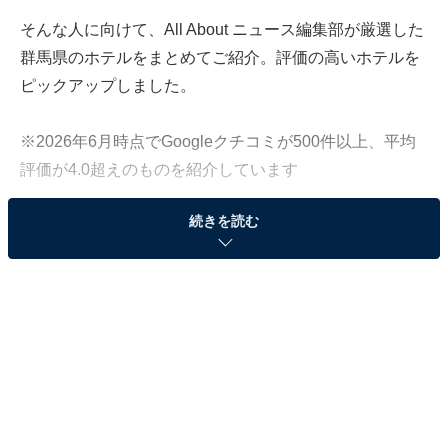
そんな人に向けて、All About ニュース編集部が厳選した
群馬県のホテルをまとめてご紹介。評価の高いホテルを
ピックアップしました。
※2026年6月時点でGoogleクチコミが500件以上、平均
評価が4.0超えのものを紹介しています
続きを読む
この記事の執筆者：
All About ニュース お買
いもの部
Amazonのセール商品から売れ筋ランキングまで、毎日のお買いも
のがもっと楽しく、もっとお得になる情報をお届け。編集部員によ
る独自レビューなど、ここでしか手に入らない情報も満載です。
...続きを読む
※本記事で紹介している商品の購入やサービスの利用により、売上の一部が
オールアバウトに還元されることがあります。