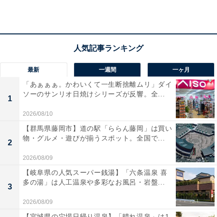
アクセス
所在地：〒377-1711 群馬県吾妻郡草津町465-4
交通手段：JR吾妻線 長野原草津口駅より路線バス約25
分、草津温泉バスターミナル下車徒歩約5分（無料送迎
最新
一週間
一ヶ月
バスあり）／関越自動車道 渋川伊香保ICより国道292
「あぁぁぁ。かわいくて一生断捨離ムリ」ダイ
号・353号・145号・292号線経由で約90分
ソーのサンリオ日焼けシリーズが反響。全...
1
料金
2026/08/10
【群馬県藤岡市】道の駅「ららん藤岡」は買い
大人1名（参考価格）：1万8700円
物・グルメ・遊びが揃うスポット。全国で...
2
※料金は公式Webサイト参考価格
2026/08/09
※プラン・部屋により価格は変動します
【岐阜県の人気スーパー銭湯】「六条温泉 喜
多の湯」は人工温泉や多彩なお風呂・岩盤...
チェックイン・チェックアウト
3
2026/08/09
チェックイン：15:00
【宮城県の穴場日帰り温泉】「晴れ温泉」は1