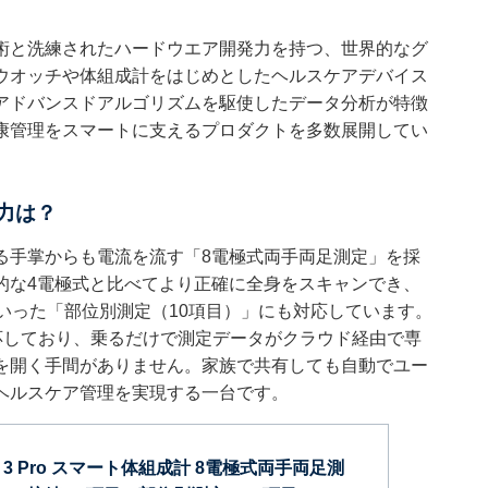
技術と洗練されたハードウエア開発力を持つ、世界的なグ
ウオッチや体組成計をはじめとしたヘルスケアデバイス
アドバンスドアルゴリズムを駆使したデータ分析が特徴
康管理をスマートに支えるプロダクトを多数展開してい
魅力は？
る手掌からも電流を流す「8電極式両手両足測定」を採
的な4電極式と比べてより正確に全身をスキャンでき、
いった「部位別測定（10項目）」にも対応しています。
接続に対応しており、乗るだけで測定データがクラウド経由で専
を開く手間がありません。家族で共有しても自動でユー
ヘルスケア管理を実現する一台です。
ale 3 Pro スマート体組成計 8電極式両手両足測