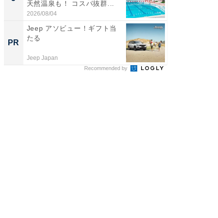
天然温泉も！ コスパ抜群...
賀ゆめ
お...
2026/08/04
2026/08/0
Jeep アソビュー！ギフト当
すべて
たる
るその
PR
PR
Jeep Japan
COCO VIL
Recommended by