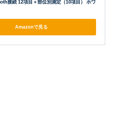
uetooth接続 12項目＋部位別測定（10項目） ホワ
Amazonで見る