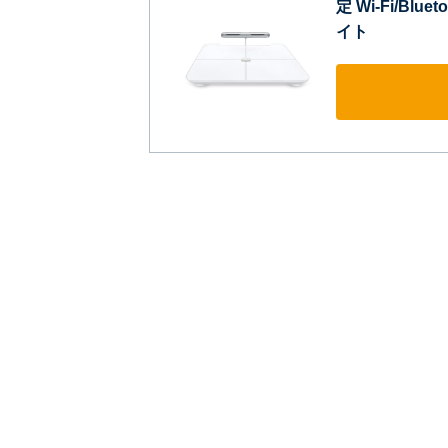
定 Wi-Fi/Bl
イト