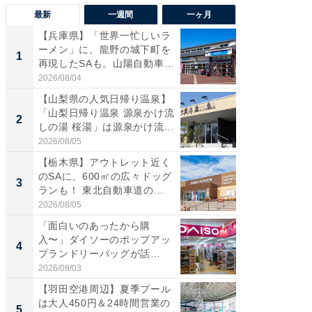
最新
一週間
一ヶ月
【兵庫県】「世界一忙しいラ
「気に
ーメン」に、龍野の城下町を
る〜」3
1
1
再現したSAも。山陽自動車
バー」
道...
好...
2026/08/04
2026/07/3
【山梨県の人気日帰り温泉】
【三重
「山梨日帰り温泉 源泉かけ流
「鈴鹿天
2
2
しの湯 桜湯」は源泉かけ流...
は100
2026/08/05
2026/08/0
【栃木県】アウトレット近く
「ミニオ
のSAに、600㎡の広々ドッグ
ッグ！ 
3
3
ランも！ 東北自動車道の...
ど、夏限
2026/08/05
2026/08/0
「面白いのあったから購
【埼玉
入〜」ダイソーのポップアッ
「行田天
4
4
プランドリーバッグが話
は和の
題。“さま...
が...
2026/08/03
2026/08/0
【羽田空港周辺】夏季プール
【石川
は大人450円＆24時間営業の
湯】「天
5
5