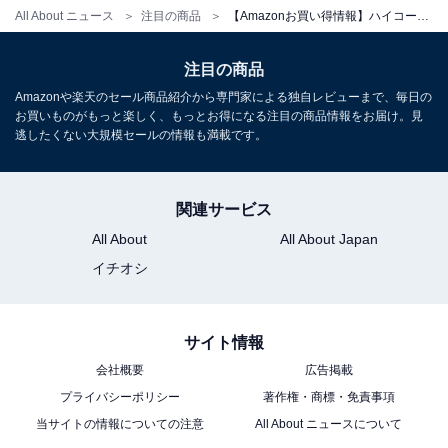
All About ニュース
注目の商品
【Amazonお買い得情報】ハイコーキ「エアダスター」が特別価格で登場中【6月25日】
Amazonで見る
注目の商品
Amazonや楽天のセール商品紹介から専門家による独自レビューまで、毎日の
ハイコーキ「RB36DC」
お買いものがもっと楽しく、もっとお得になる注目の商品情報をお届け。見
逃したくない大規模セールの情報も満載です。
関連サービス
All About
All About Japan
イチオシ
HiKOKI(ハイコーキ) 36V 充電式 ブロワ RB36DC 大風量
ターボモード 蓄電池・充電器別売 RB36DC(NN)
サイト情報
Amazonで見る
会社概要
広告掲載
プライバシーポリシー
著作権・商標・免責事項
当サイトの情報についての注意
All About ニュースについて