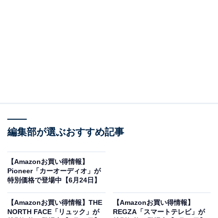
※以下のセール情報は6月25日17時45分現在のもので
す。値段の変更、売り切れの場合もあります。
※本記事で紹介している商品の購入やサービスの利用により、売上の一部が
オールアバウトに還元されることがあります。
ハイコーキの「エアダスター」が限定価格に！
5％オフで登場
編集部が選ぶおすすめ記事
【Amazonお買い得情報】
Pioneer「カーオーディオ」が
特別価格で登場中【6月24日】
【Amazonお買い得情報】THE
【Amazonお買い得情報】
NORTH FACE「リュック」が
REGZA「スマートテレビ」が