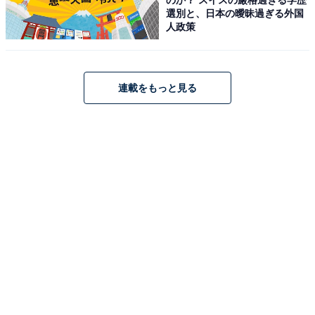
選別と、日本の曖昧過ぎる外国
人政策
HiKOKI(ハイコーキ) 18V 充電式 集じん機 RP18DA 乾湿
連載をもっと見る
両用 蓄電池・充電機別売 RP18DA(NN)
Amazonで見る
ハイコーキ「RB36DB」
HiKOKI(ハイコーキ) 36V ブロワ RB36DB ストロングブラ
ック バッテリー・充電器別売り 小型 軽量 低騒音 風量3段
切替 RB36DB(NNB)