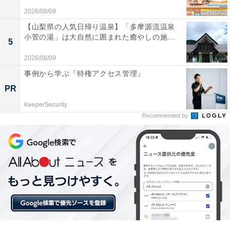
2026/08/09
【山梨県の人気日帰り温泉】「多摩源流温泉
小菅の湯」は大自然に囲まれた癒やしの施...
5
2026/08/09
事例から学ぶ『特権アクセス管理』
PR
【今日チェックしたい】ハイコーキの人気商品5選
KeeperSecurity
Recommended by
ハイコーキ「RB18DC」
HiKOKI(ハイコーキ) 14.4V 18V 兼用 充電式 ブロワ 大風
量 低振動 風量3段切替+無段変速スイッチ 蓄電池・充電器
別売り RB18DC(NN) グリーン|ブラック
Amazonで見る