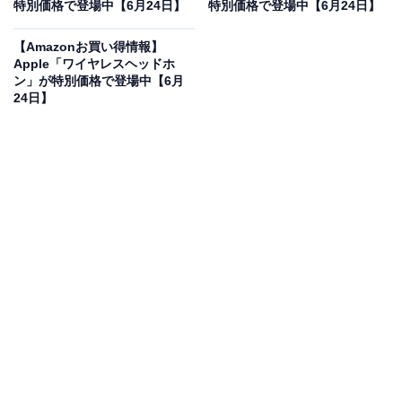
特別価格で登場中【6月24日】
特別価格で登場中【6月24日】
HiKOKI(ハイコーキ) 18V エアダスター RA18DA 充電式
【Amazonお買い得情報】
ストロングブラック 蓄電池・充電器別売 RA18DA(NNBL)
Apple「ワイヤレスヘッドホ
Amazonで見る
ン」が特別価格で登場中【6月
24日】
ハイコーキのエアダスター「RA18DA」は現在5％オフ
の特別価格・税込1万118円販売中です。
この商品のおすすめポイントは？
18Vの強力なパワーで、クラス最高水準の最大風速
122m/sを叩き出す充電式エアダスターです。重さはわず
か1.15kgと軽量で、ストロングブラックのシックなデザ
インも魅力ですね！ サッシの掃除や洗車後の水滴飛ば
し、キャンプでの空気入れまでこれ1台でこなせます。
LEDライト付きで暗い隙間もバッチリ見えますよ。