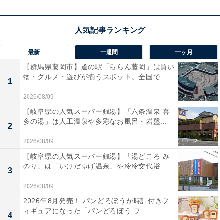
ユーザーからは「風量が強くて洗車やDIYの掃除が劇的
に楽になった」「コンパクトで使いやすい」と大好評。
一方で、「音が少し大きい」という声も。自宅の掃除や
最新
一週間
一ヶ月
アウトドアをより快適にこなしたい人は、購入を検討し
【群馬県藤岡市】道の駅「ららん藤岡」は買い
てみてもよいかもしれません。
物・グルメ・遊びが揃うスポット。全国で...
1
あわせて読みたい
2026/08/09
【Amazonお買い得情報】ハイコーキ「マル
【岐阜県の人気スーパー銭湯】「六条温泉 喜
チボルト蓄電池」が特別価格で登場中【6月
多の湯」は人工温泉や多彩なお風呂・岩盤...
23日】
2
2026/08/09
【岐阜県の人気スーパー銭湯】「湯どころ み
のり」は「いけだゆげ温泉」や冷冷交代浴...
3
2026/08/09
2026年8月発売！ パンどろぼうが時計付きフ
ィギュアになった「パンどろぼう フ...
4