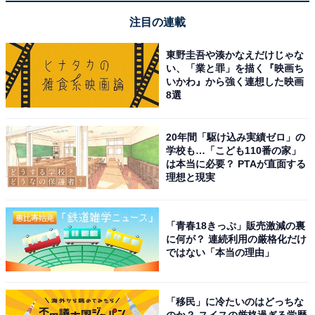
注目の連載
ハイコーキ「UP18DA」
東野圭吾や湊かなえだけじゃな
い、「業と罪」を描く『映画ち
いかわ』から強く連想した映画
8選
20年間「駆け込み実績ゼロ」の
学校も…「こども110番の家」
は本当に必要？ PTAが直面する
HiKOKI(ハイコーキ) 18V 空気入れ UP18DA 充電式 最高
理想と現実
圧力1,100kPa 蓄電池・充電器別売 UP18DA(NN)
Amazonで見る
「青春18きっぷ」販売激減の裏
に何が？ 連続利用の厳格化だけ
ではない「本当の理由」
ハイコーキ「RP18DA」
「移民」に冷たいのはどっちな
のか？ スイスの厳格過ぎる学歴